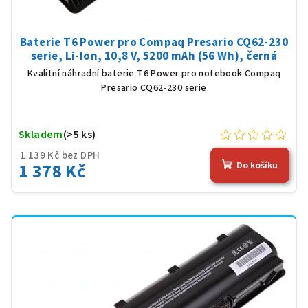
Baterie T6 Power pro Compaq Presario CQ62-230
serie, Li-Ion, 10,8 V, 5200 mAh (56 Wh), černá
Kvalitní náhradní baterie T6 Power pro notebook Compaq
Presario CQ62-230 serie
Skladem
(>5 ks)
1 139 Kč bez DPH
1 378 Kč
Do košíku