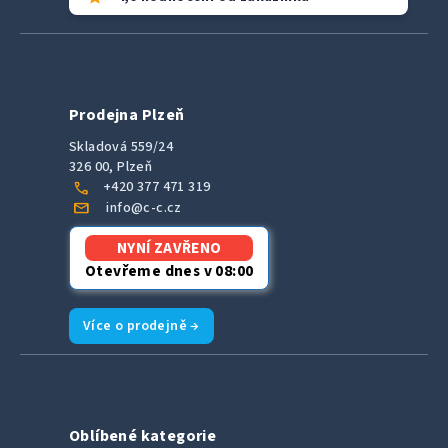
Prodejna Plzeň
Skladová 559/24
326 00, Plzeň
call
+420 377 471 319
mail
info@c-c.cz
NYNÍ ZAVŘENO
Otevřeme dnes v 08:00
Více o prodejně →
Oblíbené kategorie