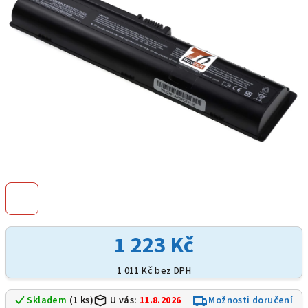
hvězdiček.
1 223 Kč
1 011 Kč bez DPH
Skladem
(1 ks)
U vás:
11.8.2026
Možnosti doručení