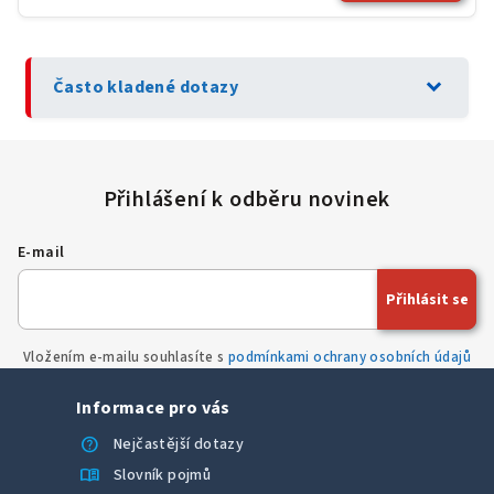
expand_more
Často kladené dotazy
E-mail
Přihlásit se
Vložením e-mailu souhlasíte s
podmínkami ochrany osobních údajů
Informace pro vás
help
Nejčastější dotazy
menu_book
Slovník pojmů