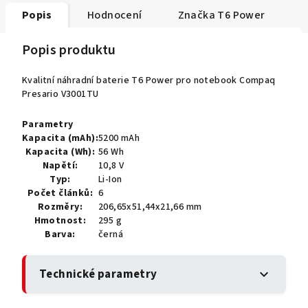
Popis
Hodnocení
Značka
T6 Power
Popis produktu
Kvalitní náhradní baterie T6 Power pro notebook Compaq
Presario V3001TU
Parametry
Kapacita (mAh):
5200 mAh
Kapacita (Wh):
56 Wh
Napětí:
10,8 V
Typ:
Li-Ion
Počet článků:
6
Rozměry:
206,65x51,44x21,66 mm
Hmotnost:
295 g
Barva:
černá
Technické parametry
expand_more