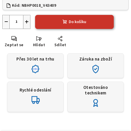
Kód:
NBHP0018_V43409
−
+
Do košíku
Zeptat se
Hlídat
Sdílet
Přes 30 let na trhu
Záruka na zboží
1991
Otestováno
Rychlé odeslání
technikem