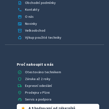
description
Obchodní podmínky
call
Kontakty
storefront
O nás
newspaper
Novinky
inventory_2
Velkoobchod
recycling
Výkup použité techniky
Proč nakoupit u nás
verified
Otestováno technikem
shield
Záruka až 2 roky
local_shipping
Expresní odeslání
location_on
Prodejna v Plzni
support_agent
Servis a podpora
star
4,9 hodnocení od zákazníků