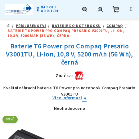
NA TRHU
military_tech
OD R. 1991
Nákupní
Hledat
Přihlášení
Přejít
/
PŘÍSLUŠENSTVÍ
/
BATERIE DO NOTEBOOKU
/
COMPAQ
/
na
DOMŮ
BATERIE T6 POWER PRO COMPAQ PRESARIO V3001TU, LI-ION,
obsah
košík
10,8 V, 5200 MAH (56 WH), ČERNÁ
Baterie T6 Power pro Compaq Presario
V3001TU, Li-Ion, 10,8 V, 5200 mAh (56 Wh),
černá
Značka:
Kvalitní náhradní baterie T6 Power pro notebook Compaq Presario
V3001TU
Více informací
Neohodnoceno
Průměrné
hodnocení
produktu
NOVÉ
je
0,0
z
5