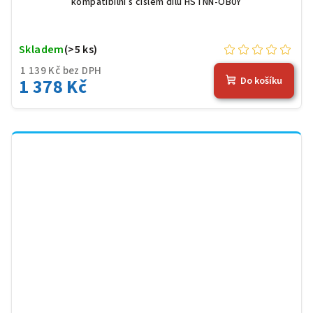
kompatibilní s číslem dílu HSTNN-OB0Y
Skladem
(>5 ks)
1 139 Kč bez DPH
1 378 Kč
Do košíku