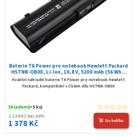
Baterie T6 Power pro notebook Hewlett Packard
HSTNN-OB0X, Li-Ion, 10,8 V, 5200 mAh (56 Wh),
černá
Kvalitní náhradní baterie T6 Power pro notebook Hewlett
Packard, kompatibilní s číslem dílu HSTNN-OB0X
Skladem
(>5 ks)
1 139 Kč bez DPH
1 378 Kč
Do košíku