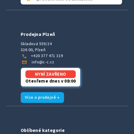
Prodejna Plzeň
Skladová 559/24
326 00, Plzeň
call
+420 377 471 319
mail
info@c-c.cz
NYNÍ ZAVŘENO
Otevřeme dnes v 08:00
Více o prodejně →
Oblíbené kategorie