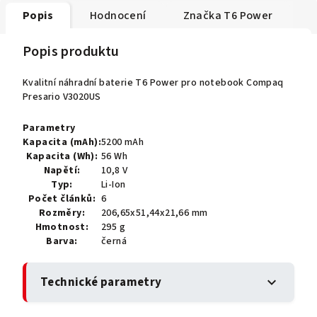
Popis
Hodnocení
Značka
T6 Power
Popis produktu
Kvalitní náhradní baterie T6 Power pro notebook Compaq
Presario V3020US
Parametry
Kapacita (mAh):
5200 mAh
Kapacita (Wh):
56 Wh
Napětí:
10,8 V
Typ:
Li-Ion
Počet článků:
6
Rozměry:
206,65x51,44x21,66 mm
Hmotnost:
295 g
Barva:
černá
Technické parametry
expand_more