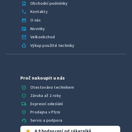
description
Obchodní podmínky
call
Kontakty
storefront
O nás
newspaper
Novinky
inventory_2
Velkoobchod
recycling
Výkup použité techniky
Proč nakoupit u nás
verified
Otestováno technikem
shield
Záruka až 2 roky
local_shipping
Expresní odeslání
location_on
Prodejna v Plzni
support_agent
Servis a podpora
star
4,9 hodnocení od zákazníků