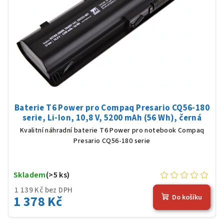
Baterie T6 Power pro Compaq Presario CQ56-180
serie, Li-Ion, 10,8 V, 5200 mAh (56 Wh), černá
Kvalitní náhradní baterie T6 Power pro notebook Compaq
Presario CQ56-180 serie
Skladem
(>5 ks)
1 139 Kč bez DPH
1 378 Kč
Do košíku