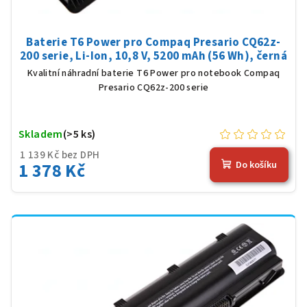
Baterie T6 Power pro Compaq Presario CQ62z-
200 serie, Li-Ion, 10,8 V, 5200 mAh (56 Wh), černá
Kvalitní náhradní baterie T6 Power pro notebook Compaq
Presario CQ62z-200 serie
Skladem
(>5 ks)
1 139 Kč bez DPH
1 378 Kč
Do košíku