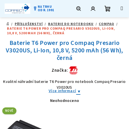
NA TRHU
military_tech
OD R. 1991
Nákupní
Hledat
Přihlášení
Přejít
/
PŘÍSLUŠENSTVÍ
/
BATERIE DO NOTEBOOKU
/
COMPAQ
/
na
DOMŮ
BATERIE T6 POWER PRO COMPAQ PRESARIO V3020US, LI-ION,
obsah
košík
10,8 V, 5200 MAH (56 WH), ČERNÁ
Baterie T6 Power pro Compaq Presario
V3020US, Li-Ion, 10,8 V, 5200 mAh (56 Wh),
černá
Značka:
Kvalitní náhradní baterie T6 Power pro notebook Compaq Presario
V3020US
Více informací
Neohodnoceno
Průměrné
hodnocení
produktu
NOVÉ
je
0,0
z
5