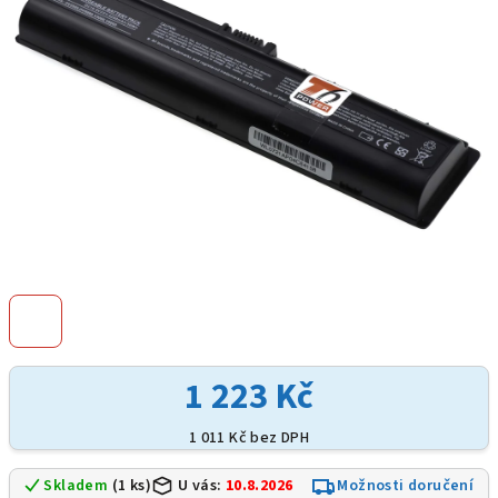
hvězdiček.
1 223 Kč
1 011 Kč bez DPH
Skladem
(1 ks)
U vás:
10.8.2026
Možnosti doručení