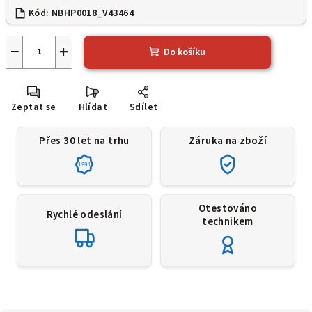
Kód:
NBHP0018_V43464
−
+
Do košíku
Zeptat se
Hlídat
Sdílet
Přes 30 let na trhu
Záruka na zboží
1991
Otestováno
Rychlé odeslání
technikem