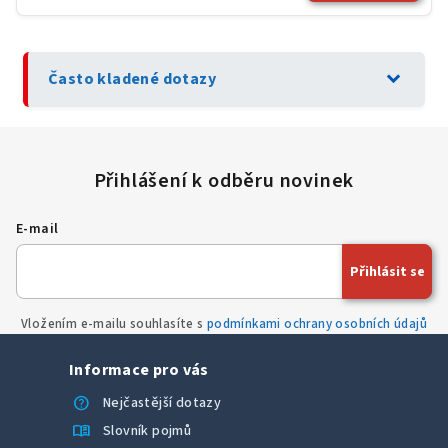
expand_more
Často kladené dotazy
E-mail
Přihlásit se
Vložením e-mailu souhlasíte s
podmínkami ochrany osobních údajů
Informace pro vás
help
Nejčastější dotazy
menu_book
Slovník pojmů