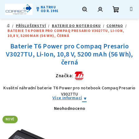
NA TRHU
military_tech
OD R. 1991
Nákupní
Hledat
Přihlášení
Přejít
/
PŘÍSLUŠENSTVÍ
/
BATERIE DO NOTEBOOKU
/
COMPAQ
/
na
DOMŮ
BATERIE T6 POWER PRO COMPAQ PRESARIO V3027TU, LI-ION,
obsah
košík
10,8 V, 5200 MAH (56 WH), ČERNÁ
Baterie T6 Power pro Compaq Presario
V3027TU, Li-Ion, 10,8 V, 5200 mAh (56 Wh),
černá
Značka:
Kvalitní náhradní baterie T6 Power pro notebook Compaq Presario
V3027TU
Více informací
Neohodnoceno
Průměrné
hodnocení
produktu
NOVÉ
je
0,0
z
5