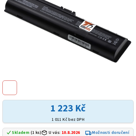
hvězdiček.
1 223 Kč
1 011 Kč bez DPH
Skladem
(1 ks)
U vás:
10.8.2026
Možnosti doručení