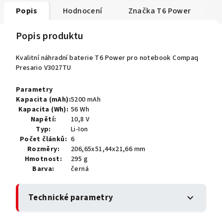
Popis
Hodnocení
Značka
T6 Power
Popis produktu
Kvalitní náhradní baterie T6 Power pro notebook Compaq
Presario V3027TU
Parametry
Kapacita (mAh):
5200 mAh
Kapacita (Wh):
56 Wh
Napětí:
10,8 V
Typ:
Li-Ion
Počet článků:
6
Rozměry:
206,65x51,44x21,66 mm
Hmotnost:
295 g
Barva:
černá
Technické parametry
expand_more