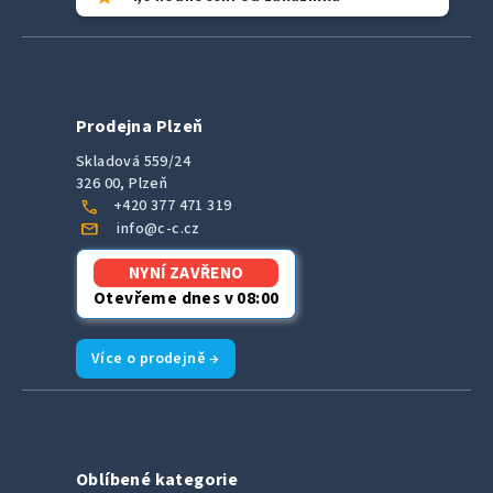
Prodejna Plzeň
Skladová 559/24
326 00, Plzeň
call
+420 377 471 319
mail
info@c-c.cz
NYNÍ ZAVŘENO
Otevřeme dnes v 08:00
Více o prodejně →
Oblíbené kategorie