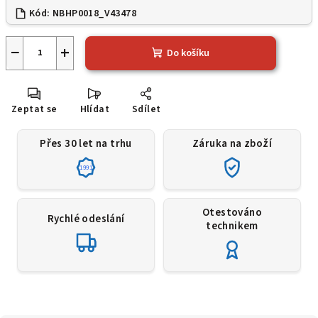
Kód:
NBHP0018_V43478
−
+
Do košíku
Zeptat se
Hlídat
Sdílet
Přes 30 let na trhu
Záruka na zboží
1991
Otestováno
Rychlé odeslání
technikem