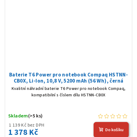
Baterie T6 Power pro notebook Compaq HSTNN-
CB0X, Li-Ion, 10,8 V, 5200 mAh (56 Wh), černá
Kvalitní náhradní baterie T6 Power pro notebook Compaq,
kompatibilní s číslem dílu HSTNN-CB0X
Skladem
(>5 ks)
1 139 Kč bez DPH
1 378 Kč
Do košíku