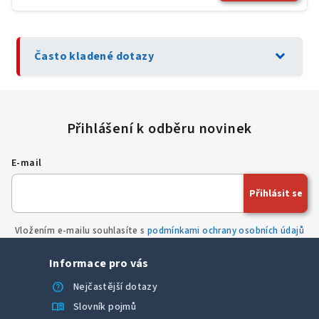
expand_more
Často kladené dotazy
E-mail
Přihlásit se
Vložením e-mailu souhlasíte s
podmínkami ochrany osobních údajů
Informace pro vás
help
Nejčastější dotazy
menu_book
Slovník pojmů