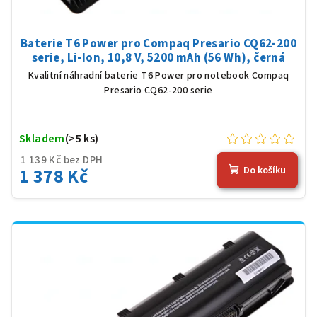
Baterie T6 Power pro Compaq Presario CQ62-200
serie, Li-Ion, 10,8 V, 5200 mAh (56 Wh), černá
Kvalitní náhradní baterie T6 Power pro notebook Compaq
Presario CQ62-200 serie
Skladem
(>5 ks)
1 139 Kč bez DPH
1 378 Kč
Do košíku