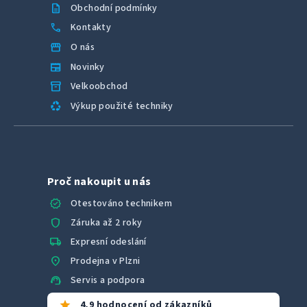
description
Obchodní podmínky
call
Kontakty
storefront
O nás
newspaper
Novinky
inventory_2
Velkoobchod
recycling
Výkup použité techniky
Proč nakoupit u nás
verified
Otestováno technikem
shield
Záruka až 2 roky
local_shipping
Expresní odeslání
location_on
Prodejna v Plzni
support_agent
Servis a podpora
star
4,9 hodnocení od zákazníků