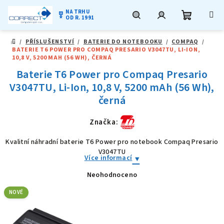
NA TRHU
military_tech
OD R. 1991
Nákupní
Hledat
Přihlášení
Přejít
/
PŘÍSLUŠENSTVÍ
/
BATERIE DO NOTEBOOKU
/
COMPAQ
/
na
DOMŮ
BATERIE T6 POWER PRO COMPAQ PRESARIO V3047TU, LI-ION,
obsah
košík
10,8 V, 5200 MAH (56 WH), ČERNÁ
Baterie T6 Power pro Compaq Presario
V3047TU, Li-Ion, 10,8 V, 5200 mAh (56 Wh),
černá
Značka:
Kvalitní náhradní baterie T6 Power pro notebook Compaq Presario
V3047TU
Více informací
Neohodnoceno
Průměrné
hodnocení
produktu
NOVÉ
je
0,0
z
5