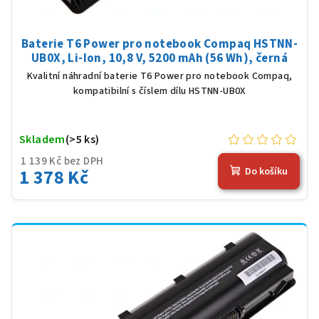
Baterie T6 Power pro notebook Compaq HSTNN-
UB0X, Li-Ion, 10,8 V, 5200 mAh (56 Wh), černá
Kvalitní náhradní baterie T6 Power pro notebook Compaq,
kompatibilní s číslem dílu HSTNN-UB0X
Skladem
(>5 ks)
1 139 Kč bez DPH
1 378 Kč
Do košíku