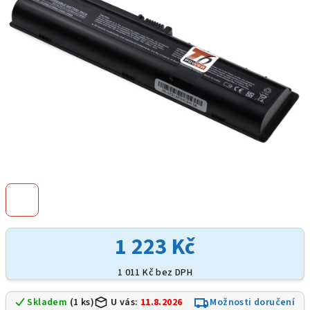
hvězdiček.
1 223 Kč
1 011 Kč bez DPH
Skladem
(1 ks)
U vás:
11.8.2026
Možnosti doručení