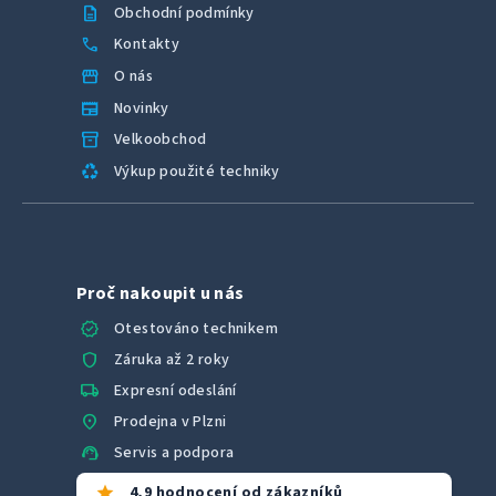
description
Obchodní podmínky
call
Kontakty
storefront
O nás
newspaper
Novinky
inventory_2
Velkoobchod
recycling
Výkup použité techniky
Proč nakoupit u nás
verified
Otestováno technikem
shield
Záruka až 2 roky
local_shipping
Expresní odeslání
location_on
Prodejna v Plzni
support_agent
Servis a podpora
star
4,9 hodnocení od zákazníků