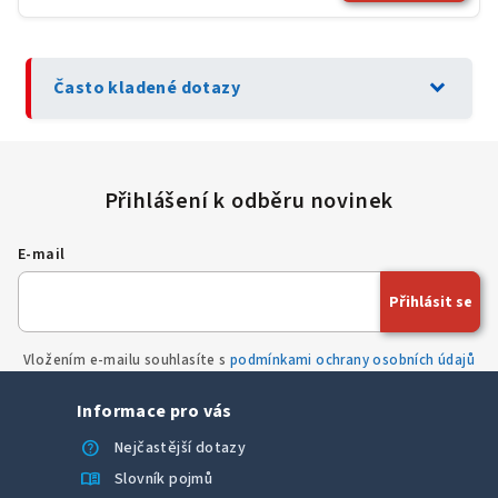
expand_more
Často kladené dotazy
E-mail
Přihlásit se
Vložením e-mailu souhlasíte s
podmínkami ochrany osobních údajů
Informace pro vás
help
Nejčastější dotazy
menu_book
Slovník pojmů