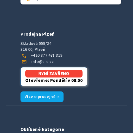
Prodejna Plzeň
Skladová 559/24
326 00, Plzeň
call
+420 377 471 319
mail
info@c-c.cz
NYNÍ ZAVŘENO
Otevřeme: Pondělí v 08:00
Více o prodejně →
Oblíbené kategorie