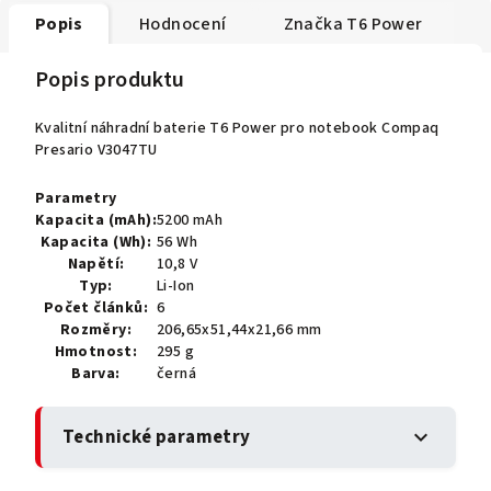
Popis
Hodnocení
Značka
T6 Power
Popis produktu
Kvalitní náhradní baterie T6 Power pro notebook Compaq
Presario V3047TU
Parametry
Kapacita (mAh):
5200 mAh
Kapacita (Wh):
56 Wh
Napětí:
10,8 V
Typ:
Li-Ion
Počet článků:
6
Rozměry:
206,65x51,44x21,66 mm
Hmotnost:
295 g
Barva:
černá
Technické parametry
expand_more