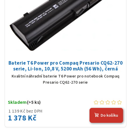
Baterie T6 Power pro Compaq Presario CQ62-270
serie, Li-Ion, 10,8 V, 5200 mAh (56 Wh), černá
Kvalitní náhradní baterie T6 Power pro notebook Compaq
Presario CQ62-270 serie
Skladem
(>5 ks)
1 139 Kč bez DPH
1 378 Kč
Do košíku