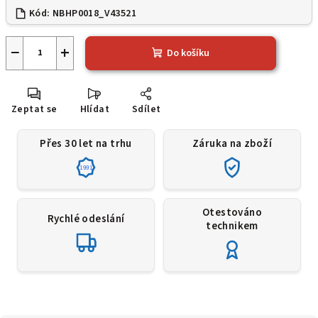
Kód:
NBHP0018_V43521
−
+
Do košíku
Zeptat se
Hlídat
Sdílet
Přes 30 let na trhu
Záruka na zboží
1991
Otestováno
Rychlé odeslání
technikem