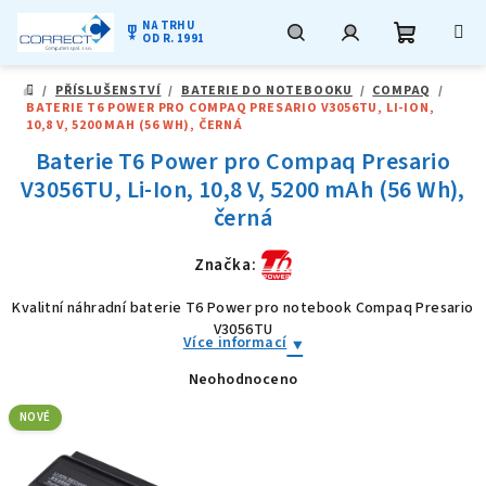
NA TRHU
military_tech
OD R. 1991
Nákupní
Hledat
Přihlášení
Přejít
/
PŘÍSLUŠENSTVÍ
/
BATERIE DO NOTEBOOKU
/
COMPAQ
/
na
DOMŮ
BATERIE T6 POWER PRO COMPAQ PRESARIO V3056TU, LI-ION,
obsah
košík
10,8 V, 5200 MAH (56 WH), ČERNÁ
Baterie T6 Power pro Compaq Presario
V3056TU, Li-Ion, 10,8 V, 5200 mAh (56 Wh),
černá
Značka:
Kvalitní náhradní baterie T6 Power pro notebook Compaq Presario
V3056TU
Více informací
Neohodnoceno
Průměrné
hodnocení
produktu
NOVÉ
je
0,0
z
5