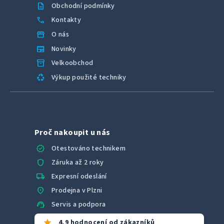
description
Obchodní podmínky
call
Kontakty
storefront
O nás
newspaper
Novinky
inventory_2
Velkoobchod
recycling
Výkup použité techniky
Proč nakoupit u nás
verified
Otestováno technikem
shield
Záruka až 2 roky
local_shipping
Expresní odeslání
location_on
Prodejna v Plzni
support_agent
Servis a podpora
star
4,9 hodnocení od zákazníků