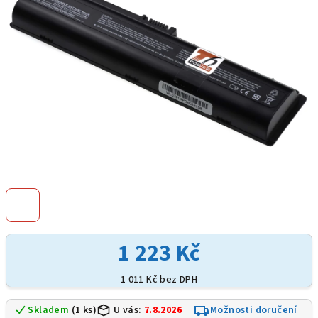
hvězdiček.
1 223 Kč
1 011 Kč bez DPH
Skladem
(1 ks)
U vás:
7.8.2026
Možnosti doručení