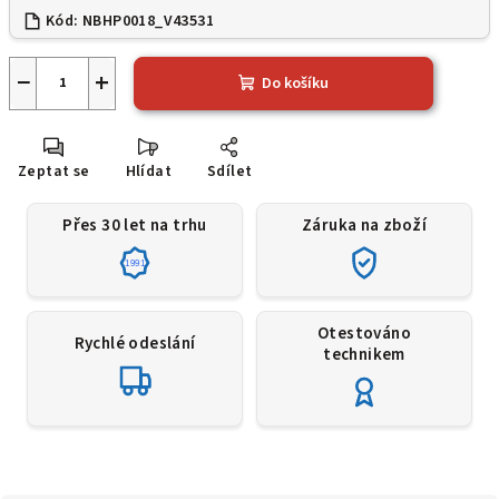
Kód:
NBHP0018_V43531
−
+
Do košíku
Zeptat se
Hlídat
Sdílet
Přes 30 let na trhu
Záruka na zboží
1991
Otestováno
Rychlé odeslání
technikem