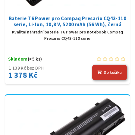
Baterie T6 Power pro Compaq Presario CQ43-110
serie, Li-Ion, 10,8 V, 5200 mAh (56 Wh), černá
Kvalitní náhradní baterie T6 Power pro notebook Compaq
Presario CQ43-110 serie
Skladem
(>5 ks)
1 139 Kč bez DPH
1 378 Kč
Do košíku