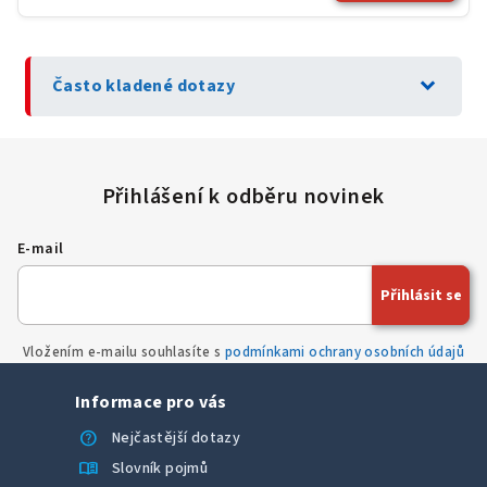
expand_more
Často kladené dotazy
E-mail
Přihlásit se
Vložením e-mailu souhlasíte s
podmínkami ochrany osobních údajů
Informace pro vás
help
Nejčastější dotazy
menu_book
Slovník pojmů