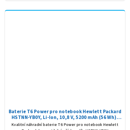
Baterie T6 Power pro notebook Hewlett Packard
HSTNN-YB0Y, Li-Ion, 10,8 V, 5200 mAh (56 Wh),
černá
Kvalitní náhradní baterie T6 Power pro notebook Hewlett