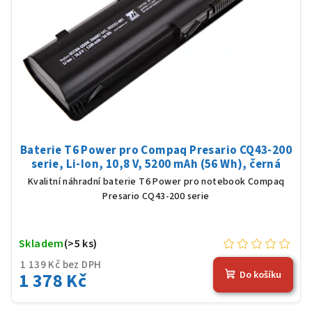
Baterie T6 Power pro Compaq Presario CQ43-200
serie, Li-Ion, 10,8 V, 5200 mAh (56 Wh), černá
Kvalitní náhradní baterie T6 Power pro notebook Compaq
Presario CQ43-200 serie
Skladem
(>5 ks)
1 139 Kč bez DPH
1 378 Kč
Do košíku