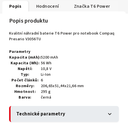
Popis
Hodnocení
Značka
T6 Power
Popis produktu
Kvalitní náhradní baterie T6 Power pro notebook Compaq
Presario V3056TU
Parametry
Kapacita (mAh):
5200 mAh
Kapacita (Wh):
56 Wh
Napětí:
10,8 V
Typ:
Li-Ion
Počet článků:
6
Rozměry:
206,65x51,44x21,66 mm
Hmotnost:
295 g
Barva:
černá
Technické parametry
expand_more