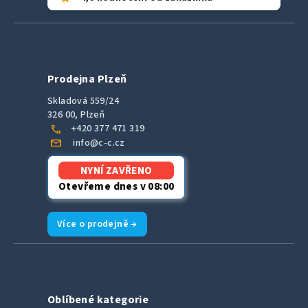
Prodejna Plzeň
Skladová 559/24
326 00, Plzeň
call
+420 377 471 319
mail
info@c-c.cz
NYNÍ ZAVŘENO
Otevřeme dnes v 08:00
Více o prodejně →
Oblíbené kategorie