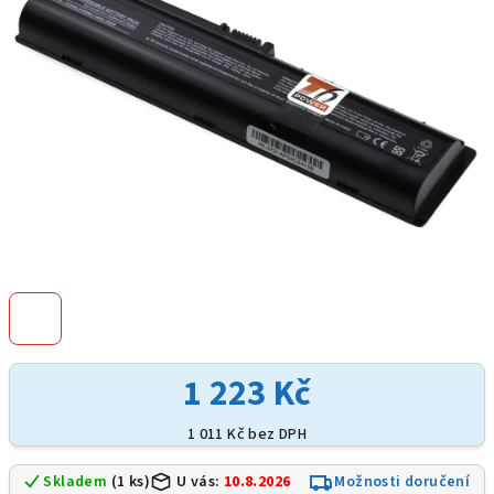
hvězdiček.
1 223 Kč
1 011 Kč bez DPH
Skladem
(1 ks)
U vás:
10.8.2026
Možnosti doručení