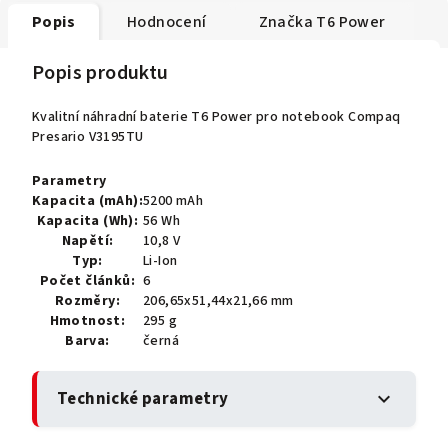
Popis
Hodnocení
Značka
T6 Power
Popis produktu
Kvalitní náhradní baterie T6 Power pro notebook Compaq
Presario V3195TU
Parametry
Kapacita (mAh):
5200 mAh
Kapacita (Wh):
56 Wh
Napětí:
10,8 V
Typ:
Li-Ion
Počet článků:
6
Rozměry:
206,65x51,44x21,66 mm
Hmotnost:
295 g
Barva:
černá
Technické parametry
expand_more