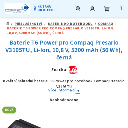
NA TRHU
military_tech
OD R. 1991
Nákupní
Hledat
Přihlášení
Přejít
/
PŘÍSLUŠENSTVÍ
/
BATERIE DO NOTEBOOKU
/
COMPAQ
/
na
DOMŮ
BATERIE T6 POWER PRO COMPAQ PRESARIO V3195TU, LI-ION,
obsah
košík
10,8 V, 5200 MAH (56 WH), ČERNÁ
Baterie T6 Power pro Compaq Presario
V3195TU, Li-Ion, 10,8 V, 5200 mAh (56 Wh),
černá
Značka:
Kvalitní náhradní baterie T6 Power pro notebook Compaq Presario
V3195TU
Více informací
Neohodnoceno
Průměrné
hodnocení
produktu
NOVÉ
je
0,0
z
5