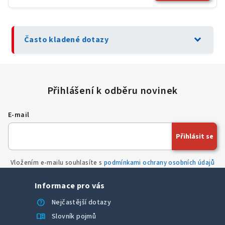
expand_more
Často kladené dotazy
E-mail
Přihlásit se
Vložením e-mailu souhlasíte s
podmínkami ochrany osobních údajů
Informace pro vás
help
Nejčastější dotazy
menu_book
Slovník pojmů