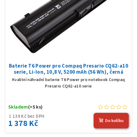
Baterie T6 Power pro Compaq Presario CQ62-a10
serie, Li-Ion, 10,8 V, 5200 mAh (56 Wh), černá
Kvalitní náhradní baterie T6 Power pro notebook Compaq
Presario CQ62-a10 serie
Skladem
(>5 ks)
1 139 Kč bez DPH
1 378 Kč
Do košíku