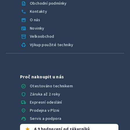
description
Obchodní podmínky
call
Kontakty
storefront
O nás
newspaper
Novinky
inventory_2
Velkoobchod
recycling
Výkup použité techniky
Proč nakoupit u nás
verified
Otestováno technikem
shield
Záruka až 2 roky
local_shipping
Expresní odeslání
location_on
Prodejna v Plzni
support_agent
Servis a podpora
star
4,9 hodnocení od zákazníků