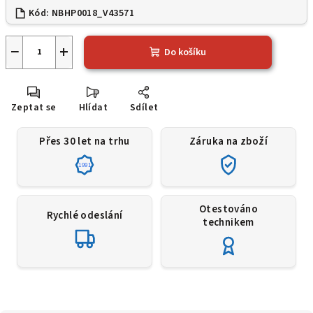
Kód:
NBHP0018_V43571
−
+
Do košíku
Zeptat se
Hlídat
Sdílet
Přes 30 let na trhu
Záruka na zboží
1991
Otestováno
Rychlé odeslání
technikem