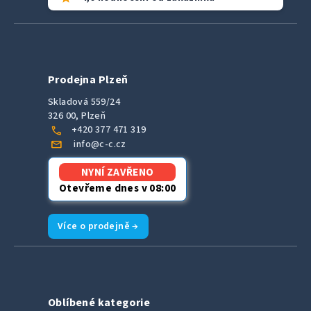
Prodejna Plzeň
Skladová 559/24
326 00, Plzeň
call
+420 377 471 319
mail
info@c-c.cz
NYNÍ ZAVŘENO
Otevřeme dnes v 08:00
Více o prodejně →
Oblíbené kategorie