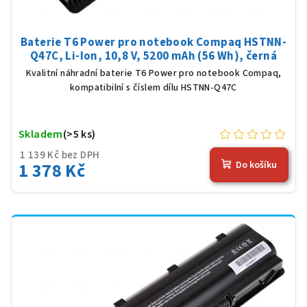
Baterie T6 Power pro notebook Compaq HSTNN-
Q47C, Li-Ion, 10,8 V, 5200 mAh (56 Wh), černá
Kvalitní náhradní baterie T6 Power pro notebook Compaq,
kompatibilní s číslem dílu HSTNN-Q47C
Skladem
(>5 ks)
1 139 Kč bez DPH
1 378 Kč
Do košíku