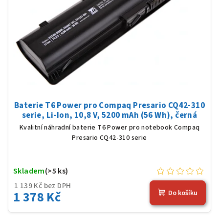
Baterie T6 Power pro Compaq Presario CQ42-310
serie, Li-Ion, 10,8 V, 5200 mAh (56 Wh), černá
Kvalitní náhradní baterie T6 Power pro notebook Compaq
Presario CQ42-310 serie
Skladem
(>5 ks)
1 139 Kč bez DPH
1 378 Kč
Do košíku