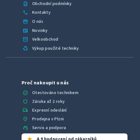
description
Obchodní podmínky
call
Kontakty
storefront
O nás
newspaper
Novinky
inventory_2
Velkoobchod
recycling
Výkup použité techniky
Proč nakoupit u nás
verified
Otestováno technikem
shield
Záruka až 2 roky
local_shipping
Expresní odeslání
location_on
Prodejna v Plzni
support_agent
Servis a podpora
star
4,9 hodnocení od zákazníků