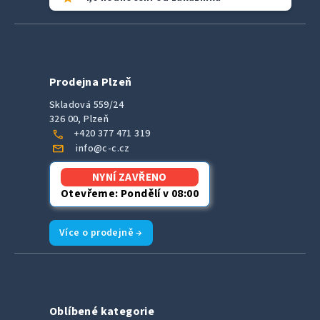
Prodejna Plzeň
Skladová 559/24
326 00, Plzeň
call
+420 377 471 319
mail
info@c-c.cz
NYNÍ ZAVŘENO
Otevřeme: Pondělí v 08:00
Více o prodejně →
Oblíbené kategorie