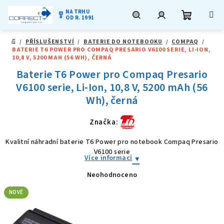
NA TRHU
military_tech
OD R. 1991
Nákupní
Hledat
Přihlášení
Přejít
/
PŘÍSLUŠENSTVÍ
/
BATERIE DO NOTEBOOKU
/
COMPAQ
/
na
DOMŮ
BATERIE T6 POWER PRO COMPAQ PRESARIO V6100 SERIE, LI-ION,
obsah
košík
10,8 V, 5200 MAH (56 WH), ČERNÁ
Baterie T6 Power pro Compaq Presario
V6100 serie, Li-Ion, 10,8 V, 5200 mAh (56
Wh), černá
Značka:
Kvalitní náhradní baterie T6 Power pro notebook Compaq Presario
V6100 serie
Více informací
Neohodnoceno
Průměrné
hodnocení
produktu
NOVÉ
je
0,0
z
5