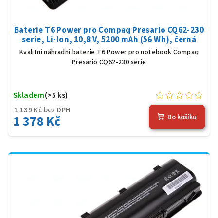
Baterie T6 Power pro Compaq Presario CQ62-230
serie, Li-Ion, 10,8 V, 5200 mAh (56 Wh), černá
Kvalitní náhradní baterie T6 Power pro notebook Compaq
Presario CQ62-230 serie
Skladem
(>5 ks)
1 139 Kč bez DPH
1 378 Kč
Do košíku