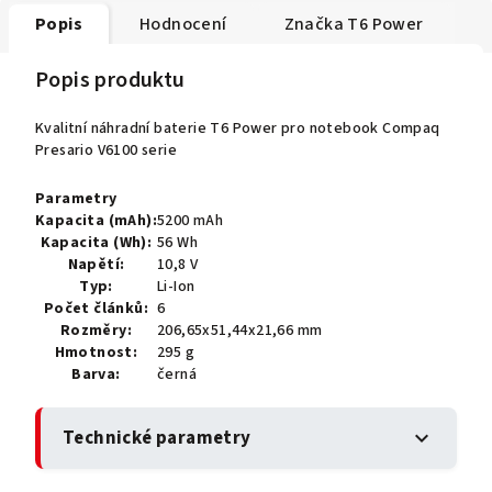
Popis
Hodnocení
Značka
T6 Power
Popis produktu
Kvalitní náhradní baterie T6 Power pro notebook Compaq
Presario V6100 serie
Parametry
Kapacita (mAh):
5200 mAh
Kapacita (Wh):
56 Wh
Napětí:
10,8 V
Typ:
Li-Ion
Počet článků:
6
Rozměry:
206,65x51,44x21,66 mm
Hmotnost:
295 g
Barva:
černá
Technické parametry
expand_more