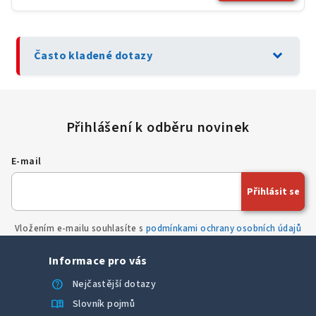
expand_more
Často kladené dotazy
E-mail
Přihlásit se
Vložením e-mailu souhlasíte s
podmínkami ochrany osobních údajů
Informace pro vás
help
Nejčastější dotazy
menu_book
Slovník pojmů