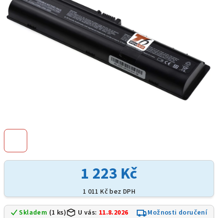
hvězdiček.
1 223 Kč
1 011 Kč bez DPH
Skladem
(1 ks)
U vás:
11.8.2026
Možnosti doručení