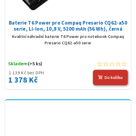
Baterie T6 Power pro Compaq Presario CQ62-a50
serie, Li-Ion, 10,8 V, 5200 mAh (56 Wh), černá
Kvalitní náhradní baterie T6 Power pro notebook Compaq
Presario CQ62-a50 serie
Skladem
(>5 ks)
1 139 Kč bez DPH
1 378 Kč
Do košíku