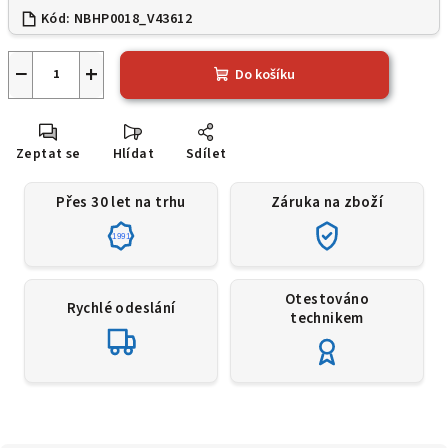
Kód:
NBHP0018_V43612
−
+
Do košíku
Zeptat se
Hlídat
Sdílet
Přes 30 let na trhu
Záruka na zboží
1991
Otestováno
Rychlé odeslání
technikem