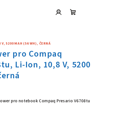
Přihlášení
Nákupní
košík
 V, 5200 MAH (56 WH), ČERNÁ
wer pro Compaq Presario V6708
6 Power pro notebook Compaq Presario V6708tu