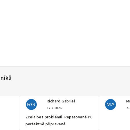
Richard Gabriel
Ma
RG
MA
cení obchodu je 5 z 5 hvězdiček.
Hodnocení obchodu je 5 z 5 hvěz
17.7.2026
7.
Zcela bez problémů. Repasované PC
perfektně připravené.