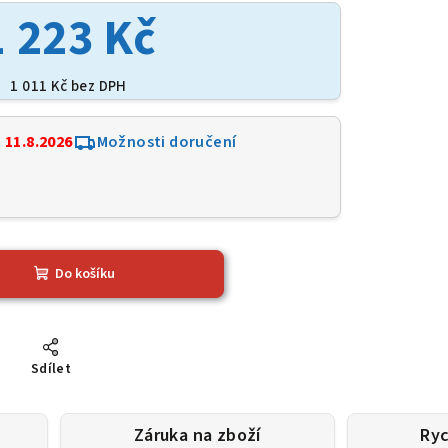
1 223 Kč
1 011 Kč bez DPH
:
11.8.2026
Možnosti doručení
3
Do košíku
Sdílet
Záruka na zboží
Ryc