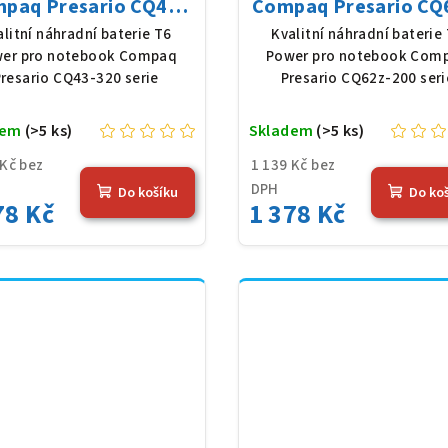
paq Presario CQ43-
Compaq Presario CQ
serie, Li-Ion, 10,8 V,
200 serie, Li-Ion, 10,
alitní náhradní baterie T6
Kvalitní náhradní baterie
0 mAh (56 Wh), černá
5200 mAh (56 Wh), č
er pro notebook Compaq
Power pro notebook Com
resario CQ43-320 serie
Presario CQ62z-200 seri
dem
(>5 ks)
Skladem
(>5 ks)
 Kč bez
1 139 Kč bez
DPH
Do košíku
Do ko
78 Kč
1 378 Kč