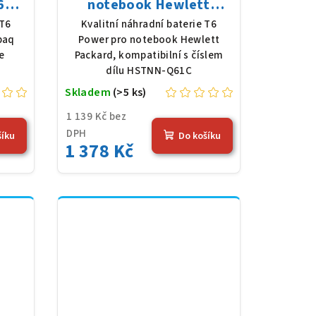
62z-
notebook Hewlett
8 V,
Packard HSTNN-Q61C,
 T6
Kvalitní náhradní baterie T6
erná
Li-Ion, 10,8 V, 5200 mAh
paq
Power pro notebook Hewlett
(56 Wh), černá
e
Packard, kompatibilní s číslem
dílu HSTNN-Q61C
Skladem
(>5 ks)
1 139 Kč bez
DPH
šíku
Do košíku
1 378 Kč