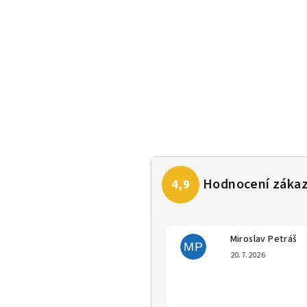
Miroslav Petráš
MP
Hodno
20.7.2026