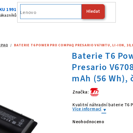
KU 1991
Hledat
Fujitsu
zákazníků
MPAQ
/
BATERIE T6 POWER PRO COMPAQ PRESARIO V6708TU, LI-ION, 10,8
Značka:
Baterie T6 Po
Kvalitní náhradní baterie T
Více informací
Neohodnoceno
Průměrné
hodnocení
produktu