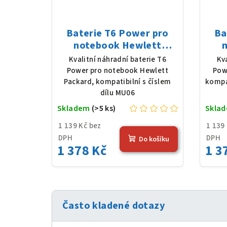
Baterie T6 Power pro
Ba
notebook Hewlett
Packard MU06, Li-Ion,
HS
Kvalitní náhradní baterie T6
Kv
10,8 V, 5200 mAh (56 Wh),
10,8
Power pro notebook Hewlett
Pow
černá
Packard, kompatibilní s číslem
kompa
dílu MU06
Skladem
(>5 ks)
Skla
1 139 Kč bez
1 139
DPH
DPH
Do košíku
1 378 Kč
1 3
Často kladené dotazy