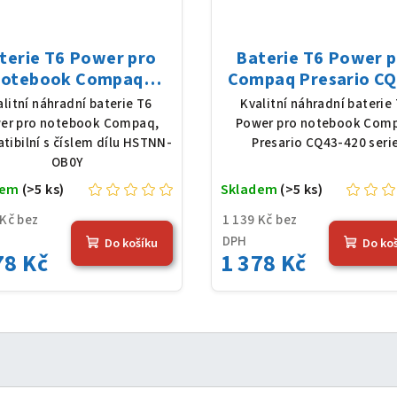
terie T6 Power pro
Baterie T6 Power 
notebook Compaq
Compaq Presario CQ
TNN-OB0Y, Li-Ion,
420 serie, Li-Ion, 10,
alitní náhradní baterie T6
Kvalitní náhradní baterie
 V, 5200 mAh (56 Wh),
5200 mAh (56 Wh), č
er pro notebook Compaq,
Power pro notebook Com
černá
tibilní s číslem dílu HSTNN-
Presario CQ43-420 seri
OB0Y
dem
(>5 ks)
Skladem
(>5 ks)
 Kč bez
1 139 Kč bez
DPH
Do košíku
Do ko
78 Kč
1 378 Kč