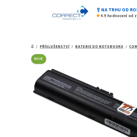
z
Přejít
5
military_tech
NA TRHU OD RO
na
hvězdiček.
star
4.9 hodnocení od 
obsah
/
PŘÍSLUŠENSTVÍ
/
BATERIE DO NOTEBOOKU
/
CO
DOMŮ
NOVÉ