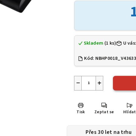
je
0,0
z
5
hvězdiček.
Skladem
(1 ks)
U vás
Kód:
NBHP0018_V4363
−
+
Tisk
Zeptat se
Hlídat
Přes 30 let na trhu