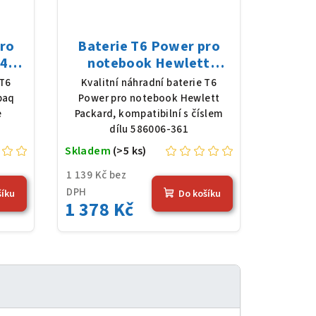
pro
Baterie T6 Power pro
43-
notebook Hewlett
8 V,
Packard 586006-361, Li-
 T6
Kvalitní náhradní baterie T6
erná
Ion, 10,8 V, 5200 mAh (56
paq
Power pro notebook Hewlett
Wh), černá
e
Packard, kompatibilní s číslem
dílu 586006-361
Skladem
(>5 ks)
1 139 Kč bez
DPH
šíku
Do košíku
1 378 Kč