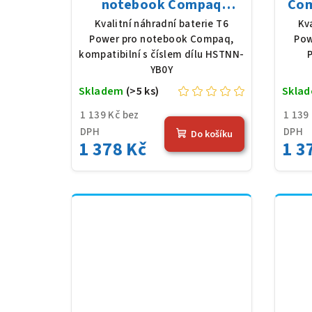
notebook Compaq
Com
HSTNN-YB0Y, Li-Ion, 10,8
320 
Kvalitní náhradní baterie T6
Kv
V, 5200 mAh (56 Wh),
520
Power pro notebook Compaq,
Pow
černá
kompatibilní s číslem dílu HSTNN-
P
YB0Y
Skladem
(>5 ks)
Skla
1 139 Kč bez
1 139
DPH
DPH
Do košíku
1 378 Kč
1 3