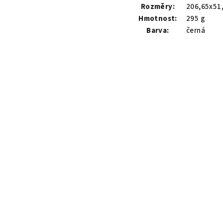
Rozměry:
206,65x51
Hmotnost:
295 g
Barva:
černá