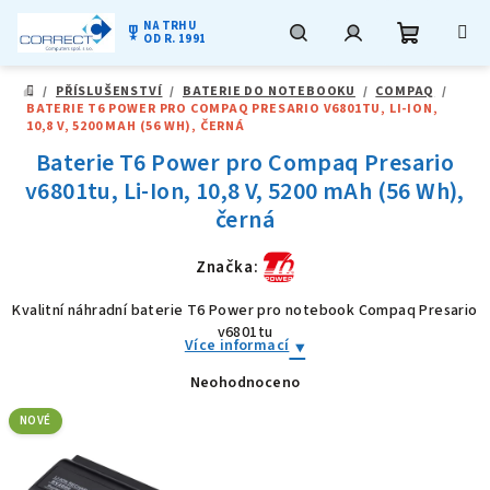
NA TRHU
military_tech
OD R. 1991
Nákupní
Hledat
Přihlášení
Přejít
/
PŘÍSLUŠENSTVÍ
/
BATERIE DO NOTEBOOKU
/
COMPAQ
/
na
DOMŮ
BATERIE T6 POWER PRO COMPAQ PRESARIO V6801TU, LI-ION,
obsah
košík
10,8 V, 5200 MAH (56 WH), ČERNÁ
Baterie T6 Power pro Compaq Presario
v6801tu, Li-Ion, 10,8 V, 5200 mAh (56 Wh),
černá
Značka:
Kvalitní náhradní baterie T6 Power pro notebook Compaq Presario
v6801tu
Více informací
Neohodnoceno
Průměrné
hodnocení
produktu
NOVÉ
je
0,0
z
5