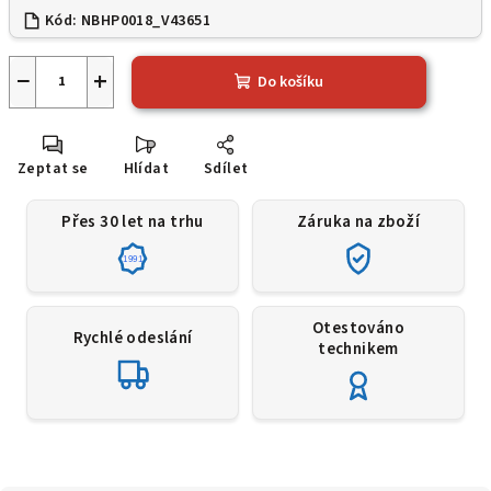
Kód:
NBHP0018_V43651
−
+
Do košíku
Zeptat se
Hlídat
Sdílet
Přes 30 let na trhu
Záruka na zboží
1991
Otestováno
Rychlé odeslání
technikem