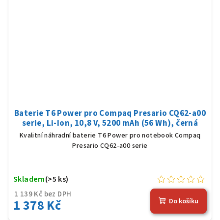
Baterie T6 Power pro Compaq Presario CQ62-a00
serie, Li-Ion, 10,8 V, 5200 mAh (56 Wh), černá
Kvalitní náhradní baterie T6 Power pro notebook Compaq
Presario CQ62-a00 serie
Skladem
(>5 ks)
1 139 Kč bez DPH
1 378 Kč
Do košíku