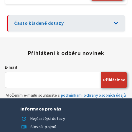
expand_more
Často kladené dotazy
E-mail
Přihlásit se
Vložením e-mailu souhlasíte s
podmínkami ochrany osobních údajů
Informace pro vás
help
Nejčastější dotazy
menu_book
Slovník pojmů