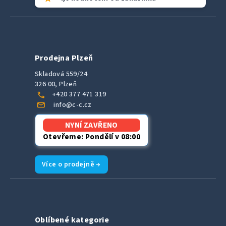
Prodejna Plzeň
Skladová 559/24
326 00, Plzeň
call
+420 377 471 319
mail
info@c-c.cz
NYNÍ ZAVŘENO
Otevřeme: Pondělí v 08:00
Více o prodejně →
Oblíbené kategorie