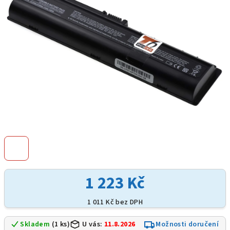
hvězdiček.
1 223 Kč
1 011 Kč bez DPH
Skladem
(1 ks)
U vás:
11.8.2026
Možnosti doručení