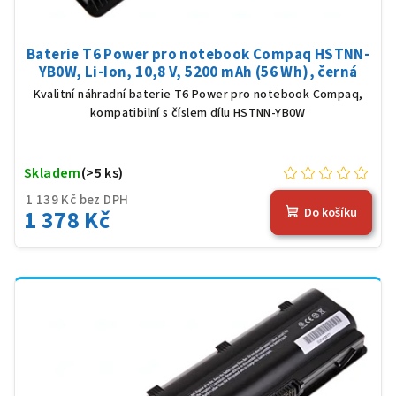
Baterie T6 Power pro notebook Compaq HSTNN-
YB0W, Li-Ion, 10,8 V, 5200 mAh (56 Wh), černá
Kvalitní náhradní baterie T6 Power pro notebook Compaq,
kompatibilní s číslem dílu HSTNN-YB0W
Skladem
(>5 ks)
1 139 Kč bez DPH
1 378 Kč
Do košíku