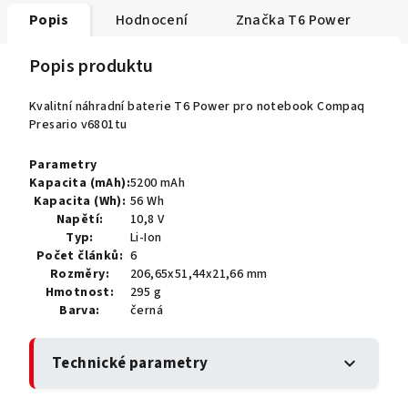
Popis
Hodnocení
Značka
T6 Power
Popis produktu
Kvalitní náhradní baterie T6 Power pro notebook Compaq
Presario v6801tu
Parametry
Kapacita (mAh):
5200 mAh
Kapacita (Wh):
56 Wh
Napětí:
10,8 V
Typ:
Li-Ion
Počet článků:
6
Rozměry:
206,65x51,44x21,66 mm
Hmotnost:
295 g
Barva:
černá
Technické parametry
expand_more