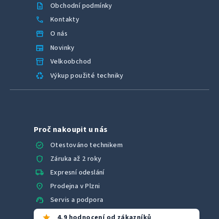
description
Obchodní podmínky
call
Kontakty
storefront
O nás
newspaper
Novinky
inventory_2
Velkoobchod
recycling
Výkup použité techniky
Proč nakoupit u nás
verified
Otestováno technikem
shield
Záruka až 2 roky
local_shipping
Expresní odeslání
location_on
Prodejna v Plzni
support_agent
Servis a podpora
star
4,9 hodnocení od zákazníků