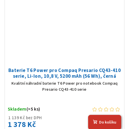
Baterie T6 Power pro Compaq Presario CQ43-410
serie, Li-Ion, 10,8 V, 5200 mAh (56 Wh), černá
Kvalitní náhradní baterie T6 Power pro notebook Compaq
Presario CQ43-410 serie
Skladem
(>5 ks)
1 139 Kč bez DPH
1 378 Kč
Do košíku