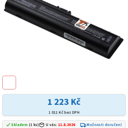
hvězdiček.
1 223 Kč
1 011 Kč bez DPH
Skladem
(1 ks)
U vás:
11.8.2026
Možnosti doručení