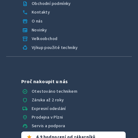
description
Obchodní podmínky
call
Kontakty
storefront
O nás
newspaper
Novinky
inventory_2
Velkoobchod
recycling
Výkup použité techniky
Proč nakoupit u nás
verified
Otestováno technikem
shield
Záruka až 2 roky
local_shipping
Expresní odeslání
location_on
Prodejna v Plzni
support_agent
Servis a podpora
star
4,9 hodnocení od zákazníků