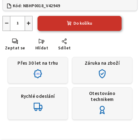
Kód:
NBHP0018_V42949
−
+
Do košíku
Zeptat se
Hlídat
Sdílet
Přes 30 let na trhu
Záruka na zboží
1991
Otestováno
Rychlé odeslání
technikem