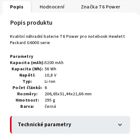
Popis
Hodnocení
Značka
T6 Power
Popis produktu
Kvalitní náhradní baterie T6 Power pro notebook Hewlett
Packard G6000 serie
Parametry
Kapacita (mAh):
5200 mAh
Kapacita (Wh):
56 Wh
Napětí:
10,8 V
Typ:
Li-Ion
Počet článků:
6
Rozměry:
206,65x51,44x21,66 mm
Hmotnost:
295 g
Barva:
černá
Technické parametry
expand_more