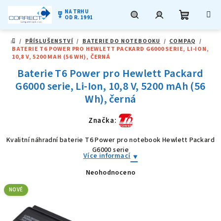
NA TRHU
military_tech
OD R. 1991
Nákupní
Hledat
Přihlášení
Přejít
/
PŘÍSLUŠENSTVÍ
/
BATERIE DO NOTEBOOKU
/
COMPAQ
/
na
DOMŮ
BATERIE T6 POWER PRO HEWLETT PACKARD G6000 SERIE, LI-ION,
obsah
košík
10,8 V, 5200 MAH (56 WH), ČERNÁ
Baterie T6 Power pro Hewlett Packard
G6000 serie, Li-Ion, 10,8 V, 5200 mAh (56
Wh), černá
Značka:
Kvalitní náhradní baterie T6 Power pro notebook Hewlett Packard
G6000 serie
Více informací
Neohodnoceno
Průměrné
hodnocení
produktu
NOVÉ
je
0,0
z
5