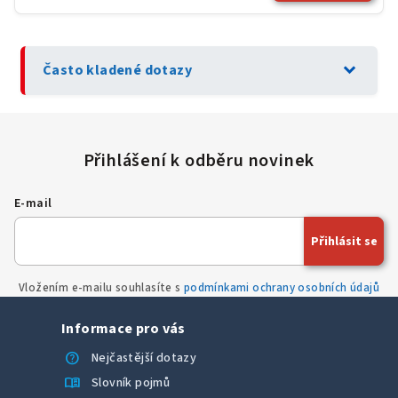
expand_more
Často kladené dotazy
E-mail
Přihlásit se
Vložením e-mailu souhlasíte s
podmínkami ochrany osobních údajů
Informace pro vás
help
Nejčastější dotazy
menu_book
Slovník pojmů