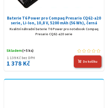
Baterie T6 Power pro Compaq Presario CQ62-a20
serie, Li-Ion, 10,8 V, 5200 mAh (56 Wh), černá
Kvalitní náhradní baterie T6 Power pro notebook Compaq
Presario CQ62-a20 serie
Skladem
(>5 ks)
1 139 Kč bez DPH
1 378 Kč
Do košíku