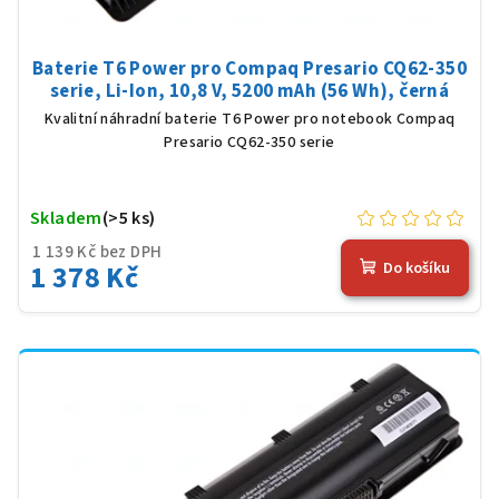
Baterie T6 Power pro Compaq Presario CQ62-350
serie, Li-Ion, 10,8 V, 5200 mAh (56 Wh), černá
Kvalitní náhradní baterie T6 Power pro notebook Compaq
Presario CQ62-350 serie
Skladem
(>5 ks)
1 139 Kč bez DPH
1 378 Kč
Do košíku