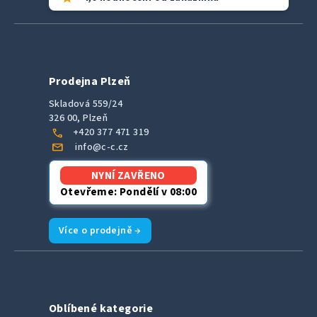
Prodejna Plzeň
Skladová 559/24
326 00, Plzeň
call
+420 377 471 319
mail
info@c-c.cz
NYNÍ ZAVŘENO
Otevřeme: Pondělí v 08:00
Více o prodejně →
Oblíbené kategorie