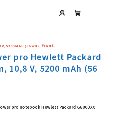
Přihlášení
Nákupní
košík
 V, 5200 MAH (56 WH), ČERNÁ
wer pro Hewlett Packard G6000
6 Power pro notebook Hewlett Packard G6000XX