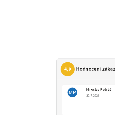
Miroslav Petráš
MP
Hodno
20.7.2026