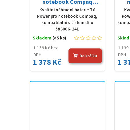
notebook Compaq
586006-241, Li-Ion, 10,8
HSTN
Kvalitní náhradní baterie T6
Kv
V, 5200 mAh (56 Wh),
V,
Power pro notebook Compaq,
Pow
černá
kompatibilní s číslem dílu
kompa
586006-241
Skladem
(>5 ks)
Skla
1 139 Kč bez
1 139
DPH
DPH
Do košíku
1 378 Kč
1 3