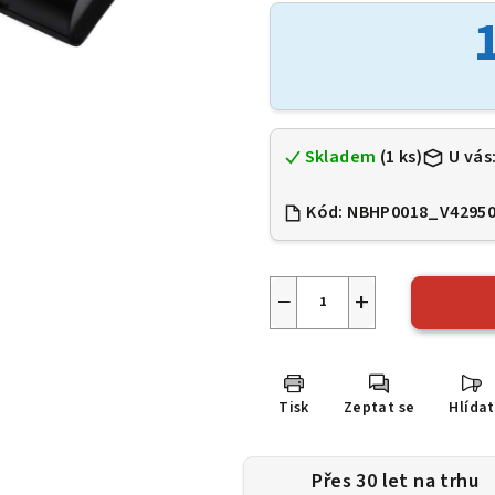
je
0,0
z
5
hvězdiček.
Skladem
(1 ks)
U vás
Kód:
NBHP0018_V4295
−
+
Tisk
Zeptat se
Hlídat
Přes 30 let na trhu