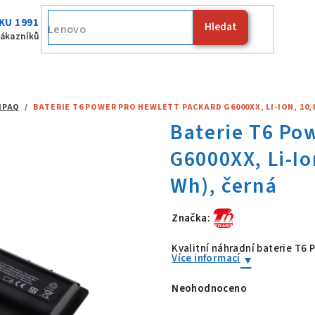
KU 1991
Hledat
Fujitsu
zákazníků
MPAQ
/
BATERIE T6 POWER PRO HEWLETT PACKARD G6000XX, LI-ION, 10,8
Značka:
Baterie T6 Po
Kvalitní náhradní baterie T
Více informací
Neohodnoceno
Průměrné
hodnocení
produktu