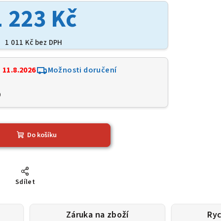
1 223 Kč
1 011 Kč bez DPH
:
11.8.2026
Možnosti doručení
0
Do košíku
Sdílet
Záruka na zboží
Ryc