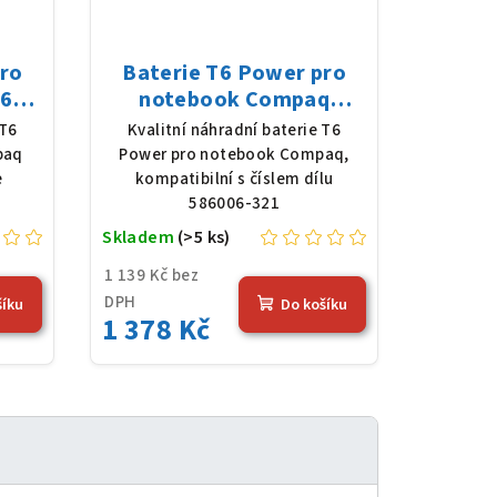
pro
Baterie T6 Power pro
62-
notebook Compaq
8 V,
586006-321, Li-Ion, 10,8
 T6
Kvalitní náhradní baterie T6
erná
V, 5200 mAh (56 Wh),
paq
Power pro notebook Compaq,
černá
e
kompatibilní s číslem dílu
586006-321
Skladem
(>5 ks)
1 139 Kč bez
DPH
šíku
Do košíku
1 378 Kč