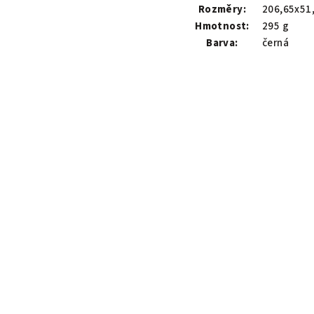
Rozměry:
206,65x51
Hmotnost:
295 g
Barva:
černá