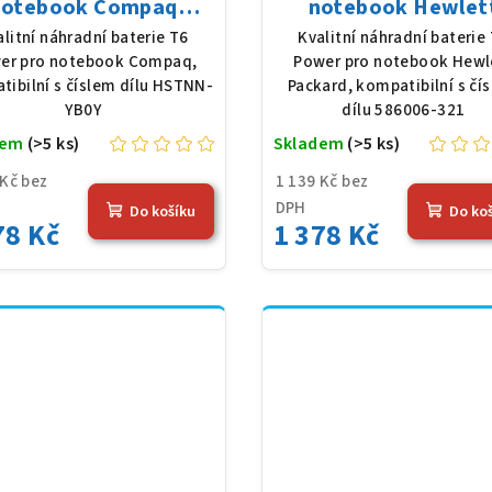
notebook Compaq
notebook Hewlet
N-YB0Y, Li-Ion, 10,8
Packard 586006-321,
alitní náhradní baterie T6
Kvalitní náhradní baterie
 5200 mAh (56 Wh),
Ion, 10,8 V, 5200 mAh
er pro notebook Compaq,
Power pro notebook Hewl
černá
Wh), černá
tibilní s číslem dílu HSTNN-
Packard, kompatibilní s čí
YB0Y
dílu 586006-321
dem
(>5 ks)
Skladem
(>5 ks)
 Kč bez
1 139 Kč bez
DPH
Do košíku
Do ko
78 Kč
1 378 Kč