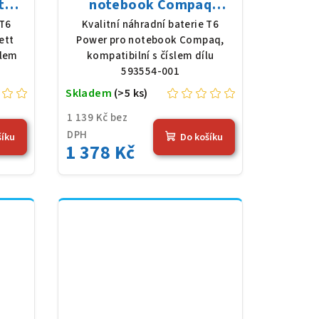
t
notebook Compaq
 Li-
593554-001, Li-Ion, 10,8
 T6
Kvalitní náhradní baterie T6
 (56
V, 5200 mAh (56 Wh),
ett
Power pro notebook Compaq,
černá
slem
kompatibilní s číslem dílu
593554-001
Skladem
(>5 ks)
1 139 Kč bez
DPH
šíku
Do košíku
1 378 Kč