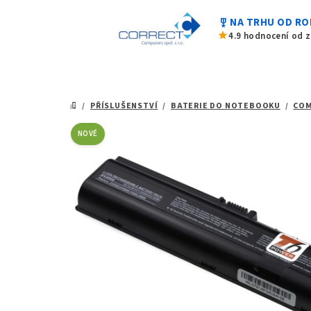
z
Přejít
5
military_tech
NA TRHU OD RO
na
hvězdiček.
star
4.9 hodnocení od 
obsah
/
PŘÍSLUŠENSTVÍ
/
BATERIE DO NOTEBOOKU
/
CO
DOMŮ
NOVÉ