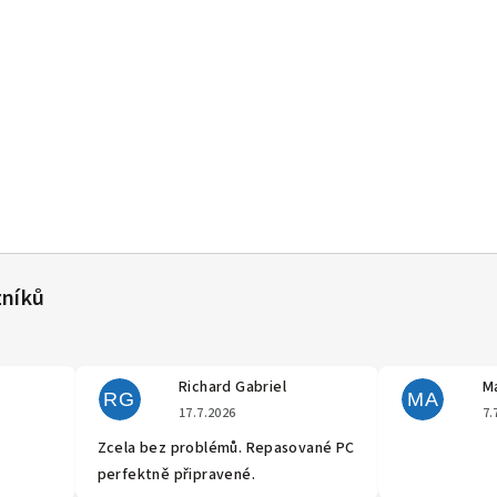
Richard Gabriel
Ma
RG
MA
cení obchodu je 5 z 5 hvězdiček.
Hodnocení obchodu je 5 z 5 hvěz
17.7.2026
7.
Zcela bez problémů. Repasované PC
perfektně připravené.