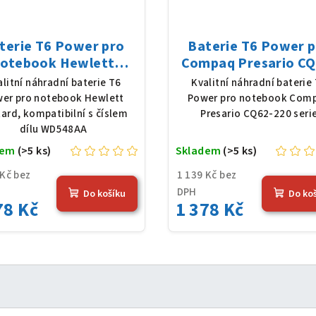
terie T6 Power pro
Baterie T6 Power 
otebook Hewlett
Compaq Presario CQ
ckard WD548AA, Li-
220 serie, Li-Ion, 10,
alitní náhradní baterie T6
Kvalitní náhradní baterie
 10,8 V, 5200 mAh (56
5200 mAh (56 Wh), č
er pro notebook Hewlett
Power pro notebook Com
Wh), černá
ard, kompatibilní s číslem
Presario CQ62-220 seri
dílu WD548AA
dem
(>5 ks)
Skladem
(>5 ks)
 Kč bez
1 139 Kč bez
DPH
Do košíku
Do ko
78 Kč
1 378 Kč