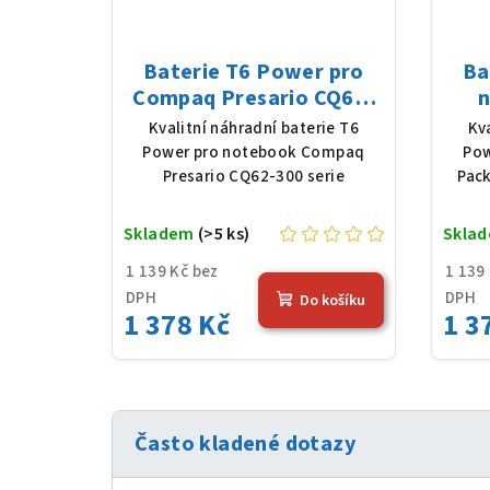
Baterie T6 Power pro
Ba
Compaq Presario CQ62-
n
300 serie, Li-Ion, 10,8 V,
Pa
Kvalitní náhradní baterie T6
Kv
5200 mAh (56 Wh), černá
Ion,
Power pro notebook Compaq
Pow
Presario CQ62-300 serie
Pack
Skladem
(>5 ks)
Skla
1 139 Kč bez
1 139
DPH
DPH
Do košíku
1 378 Kč
1 3
Často kladené dotazy