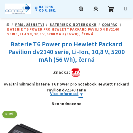
NA TRHU
military_tech
OD R. 1991
Nákupní
Hledat
Přihlášení
Přejít
/
PŘÍSLUŠENSTVÍ
/
BATERIE DO NOTEBOOKU
/
COMPAQ
/
na
DOMŮ
BATERIE T6 POWER PRO HEWLETT PACKARD PAVILION DV2140
obsah
košík
SERIE, LI-ION, 10,8 V, 5200 MAH (56 WH), ČERNÁ
Baterie T6 Power pro Hewlett Packard
Pavilion dv2140 serie, Li-Ion, 10,8 V, 5200
mAh (56 Wh), černá
Značka:
Kvalitní náhradní baterie T6 Power pro notebook Hewlett Packard
Pavilion dv2140 serie
Více informací
Neohodnoceno
Průměrné
hodnocení
produktu
NOVÉ
je
0,0
z
5