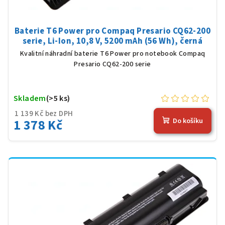
Baterie T6 Power pro Compaq Presario CQ62-200
serie, Li-Ion, 10,8 V, 5200 mAh (56 Wh), černá
Kvalitní náhradní baterie T6 Power pro notebook Compaq
Presario CQ62-200 serie
Skladem
(>5 ks)
1 139 Kč bez DPH
1 378 Kč
Do košíku