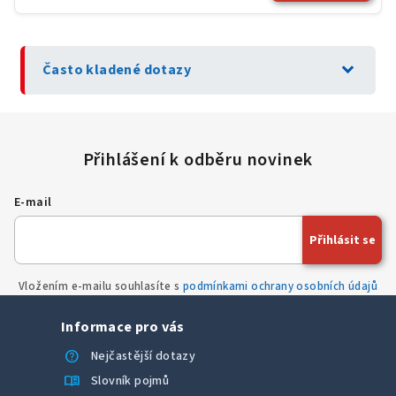
expand_more
Často kladené dotazy
E-mail
Přihlásit se
Vložením e-mailu souhlasíte s
podmínkami ochrany osobních údajů
Informace pro vás
help
Nejčastější dotazy
menu_book
Slovník pojmů