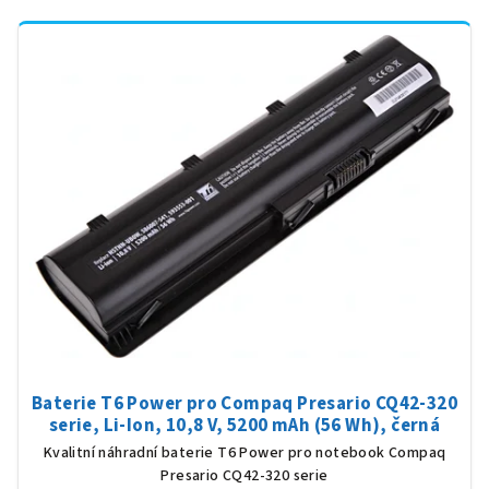
Baterie T6 Power pro Compaq Presario CQ42-320
serie, Li-Ion, 10,8 V, 5200 mAh (56 Wh), černá
Kvalitní náhradní baterie T6 Power pro notebook Compaq
Presario CQ42-320 serie