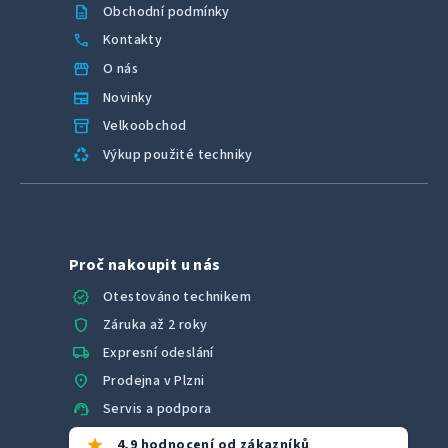
description
Obchodní podmínky
call
Kontakty
storefront
O nás
newspaper
Novinky
inventory_2
Velkoobchod
recycling
Výkup použité techniky
Proč nakoupit u nás
verified
Otestováno technikem
shield
Záruka až 2 roky
local_shipping
Expresní odeslání
location_on
Prodejna v Plzni
support_agent
Servis a podpora
star
4,9 hodnocení od zákazníků