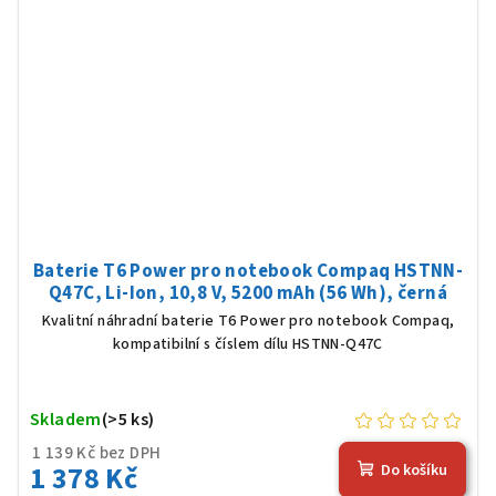
Baterie T6 Power pro notebook Compaq HSTNN-
Q47C, Li-Ion, 10,8 V, 5200 mAh (56 Wh), černá
Kvalitní náhradní baterie T6 Power pro notebook Compaq,
kompatibilní s číslem dílu HSTNN-Q47C
Skladem
(>5 ks)
1 139 Kč bez DPH
1 378 Kč
Do košíku