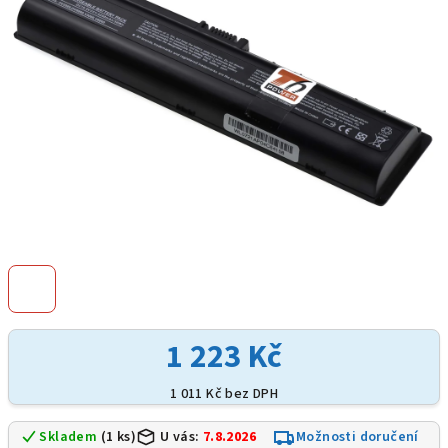
hvězdiček.
1 223 Kč
1 011 Kč bez DPH
Skladem
(1 ks)
U vás:
7.8.2026
Možnosti doručení