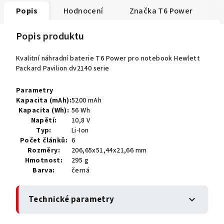
Popis
Hodnocení
Značka
T6 Power
Popis produktu
Kvalitní náhradní baterie T6 Power pro notebook Hewlett
Packard Pavilion dv2140 serie
Parametry
Kapacita (mAh):
5200 mAh
Kapacita (Wh):
56 Wh
Napětí:
10,8 V
Typ:
Li-Ion
Počet článků:
6
Rozměry:
206,65x51,44x21,66 mm
Hmotnost:
295 g
Barva:
černá
Technické parametry
expand_more