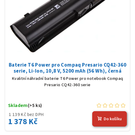
Baterie T6 Power pro Compaq Presario CQ42-360
serie, Li-Ion, 10,8 V, 5200 mAh (56 Wh), černá
Kvalitní náhradní baterie T6 Power pro notebook Compaq
Presario CQ42-360 serie
Skladem
(>5 ks)
1 139 Kč bez DPH
1 378 Kč
Do košíku