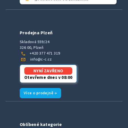
Prodejna Plzeň
Skladová 559/24
326 00, Plzeň
call
+420 377 471 319
mail
info@c-c.cz
NYNÍ ZAVŘENO
Otevřeme dnes v 08:00
Více o prodejně →
Oblíbené kategorie