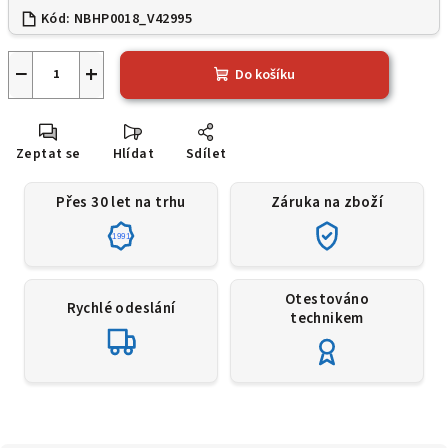
Kód:
NBHP0018_V42995
−
+
Do košíku
Zeptat se
Hlídat
Sdílet
Přes 30 let na trhu
Záruka na zboží
1991
Otestováno
Rychlé odeslání
technikem