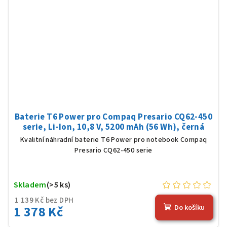
Baterie T6 Power pro Compaq Presario CQ62-450
serie, Li-Ion, 10,8 V, 5200 mAh (56 Wh), černá
Kvalitní náhradní baterie T6 Power pro notebook Compaq
Presario CQ62-450 serie
Skladem
(>5 ks)
1 139 Kč bez DPH
1 378 Kč
Do košíku