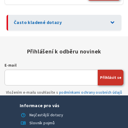
expand_more
Často kladené dotazy
E-mail
Přihlásit se
Vložením e-mailu souhlasíte s
podmínkami ochrany osobních údajů
Informace pro vás
help
Nejčastější dotazy
menu_book
Slovník pojmů