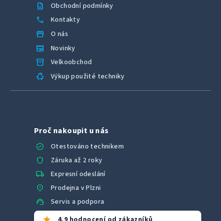
description
Obchodní podmínky
call
Kontakty
storefront
O nás
newspaper
Novinky
inventory_2
Velkoobchod
recycling
Výkup použité techniky
Proč nakoupit u nás
verified
Otestováno technikem
shield
Záruka až 2 roky
local_shipping
Expresní odeslání
location_on
Prodejna v Plzni
support_agent
Servis a podpora
star
4,9 hodnocení od zákazníků