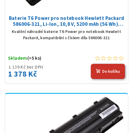
Baterie T6 Power pro notebook Hewlett Packard
586006-321, Li-Ion, 10,8 V, 5200 mAh (56 Wh),
černá
Kvalitní náhradní baterie T6 Power pro notebook Hewlett
Packard, kompatibilní s číslem dílu 586006-321
Skladem
(>5 ks)
1 139 Kč bez DPH
1 378 Kč
Do košíku