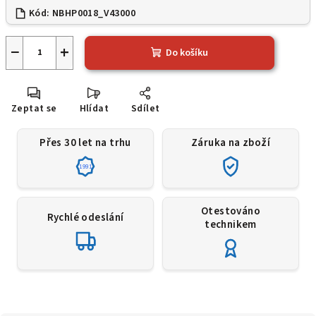
Kód:
NBHP0018_V43000
−
+
Do košíku
Zeptat se
Hlídat
Sdílet
Přes 30 let na trhu
Záruka na zboží
1991
Otestováno
Rychlé odeslání
technikem