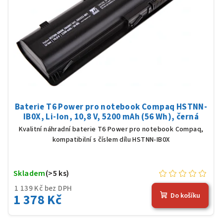
Baterie T6 Power pro notebook Compaq HSTNN-
IB0X, Li-Ion, 10,8 V, 5200 mAh (56 Wh), černá
Kvalitní náhradní baterie T6 Power pro notebook Compaq,
kompatibilní s číslem dílu HSTNN-IB0X
Skladem
(>5 ks)
1 139 Kč bez DPH
1 378 Kč
Do košíku