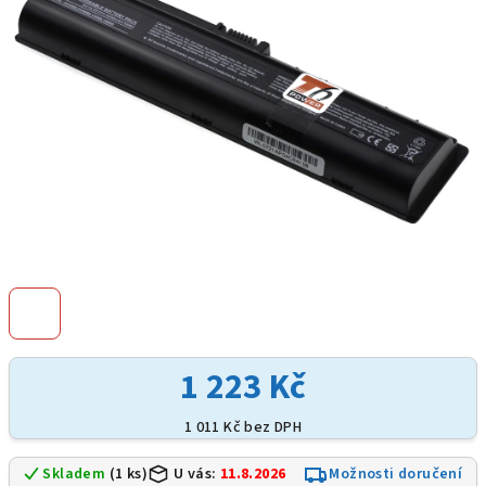
hvězdiček.
1 223 Kč
1 011 Kč bez DPH
Skladem
(1 ks)
U vás:
11.8.2026
Možnosti doručení