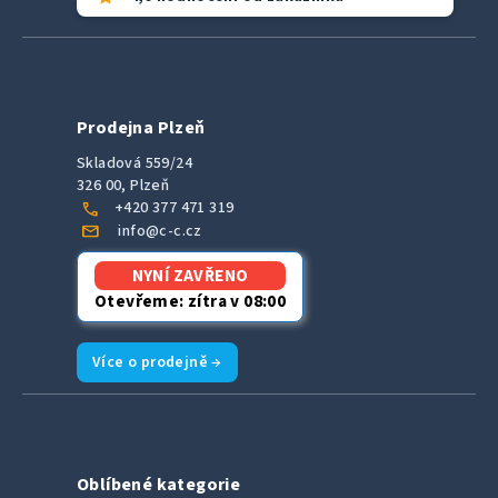
Prodejna Plzeň
Skladová 559/24
326 00, Plzeň
call
+420 377 471 319
mail
info@c-c.cz
NYNÍ ZAVŘENO
Otevřeme: zítra v 08:00
Více o prodejně →
Oblíbené kategorie