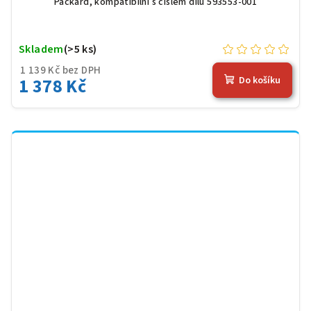
Packard, kompatibilní s číslem dílu 593553-001
Skladem
(>5 ks)
1 139 Kč bez DPH
1 378 Kč
Do košíku