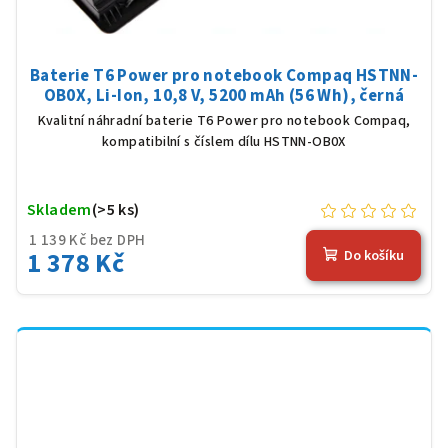
Baterie T6 Power pro notebook Compaq HSTNN-
OB0X, Li-Ion, 10,8 V, 5200 mAh (56 Wh), černá
Kvalitní náhradní baterie T6 Power pro notebook Compaq,
kompatibilní s číslem dílu HSTNN-OB0X
Skladem
(>5 ks)
1 139 Kč bez DPH
1 378 Kč
Do košíku