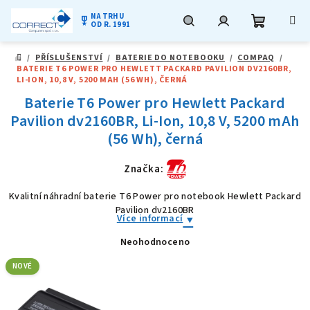
NA TRHU
military_tech
OD R. 1991
Nákupní
Hledat
Přihlášení
Přejít
/
PŘÍSLUŠENSTVÍ
/
BATERIE DO NOTEBOOKU
/
COMPAQ
/
na
DOMŮ
BATERIE T6 POWER PRO HEWLETT PACKARD PAVILION DV2160BR,
obsah
košík
LI-ION, 10,8 V, 5200 MAH (56 WH), ČERNÁ
Baterie T6 Power pro Hewlett Packard
Pavilion dv2160BR, Li-Ion, 10,8 V, 5200 mAh
(56 Wh), černá
Značka:
Kvalitní náhradní baterie T6 Power pro notebook Hewlett Packard
Pavilion dv2160BR
Více informací
Neohodnoceno
Průměrné
hodnocení
produktu
NOVÉ
je
0,0
z
5