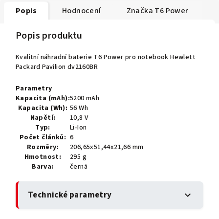
Popis
Hodnocení
Značka
T6 Power
Popis produktu
Kvalitní náhradní baterie T6 Power pro notebook Hewlett
Packard Pavilion dv2160BR
Parametry
Kapacita (mAh):
5200 mAh
Kapacita (Wh):
56 Wh
Napětí:
10,8 V
Typ:
Li-Ion
Počet článků:
6
Rozměry:
206,65x51,44x21,66 mm
Hmotnost:
295 g
Barva:
černá
Technické parametry
expand_more