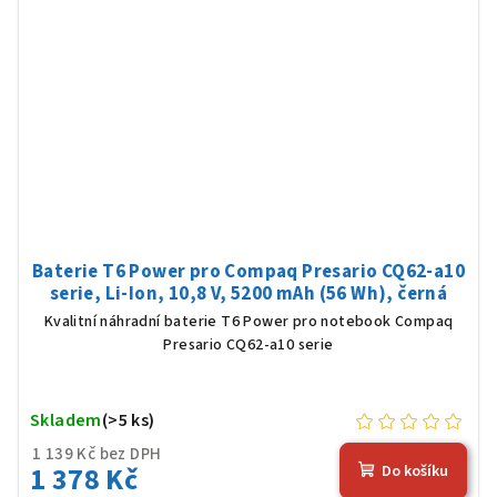
Baterie T6 Power pro Compaq Presario CQ62-a10
serie, Li-Ion, 10,8 V, 5200 mAh (56 Wh), černá
Kvalitní náhradní baterie T6 Power pro notebook Compaq
Presario CQ62-a10 serie
Skladem
(>5 ks)
1 139 Kč bez DPH
1 378 Kč
Do košíku