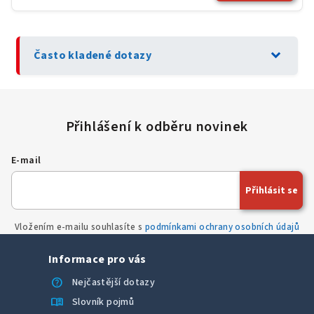
expand_more
Často kladené dotazy
E-mail
Přihlásit se
Vložením e-mailu souhlasíte s
podmínkami ochrany osobních údajů
Informace pro vás
help
Nejčastější dotazy
menu_book
Slovník pojmů