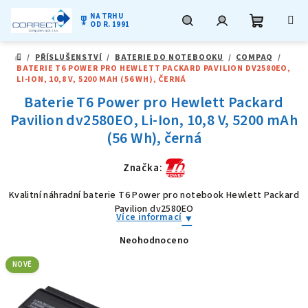
NA TRHU
military_tech
OD R. 1991
Nákupní
Hledat
Přihlášení
Přejít
/
PŘÍSLUŠENSTVÍ
/
BATERIE DO NOTEBOOKU
/
COMPAQ
/
na
DOMŮ
BATERIE T6 POWER PRO HEWLETT PACKARD PAVILION DV2580EO,
obsah
košík
LI-ION, 10,8 V, 5200 MAH (56 WH), ČERNÁ
Baterie T6 Power pro Hewlett Packard
Pavilion dv2580EO, Li-Ion, 10,8 V, 5200 mAh
(56 Wh), černá
Značka:
Kvalitní náhradní baterie T6 Power pro notebook Hewlett Packard
Pavilion dv2580EO
Více informací
Neohodnoceno
Průměrné
hodnocení
produktu
NOVÉ
je
0,0
z
5