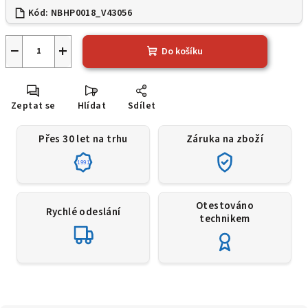
Kód:
NBHP0018_V43056
−
+
Do košíku
Zeptat se
Hlídat
Sdílet
Přes 30 let na trhu
Záruka na zboží
1991
Otestováno
Rychlé odeslání
technikem