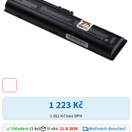
hvězdiček.
1 223 Kč
1 011 Kč bez DPH
Skladem
(1 ks)
U vás:
11.8.2026
Možnosti doručení