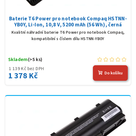
Baterie T6 Power pro notebook Compaq HSTNN-
YB0Y, Li-Ion, 10,8 V, 5200 mAh (56 Wh), černá
Kvalitní náhradní baterie T6 Power pro notebook Compaq,
kompatibilní s číslem dílu HSTNN-YB0Y
Skladem
(>5 ks)
1 139 Kč bez DPH
1 378 Kč
Do košíku