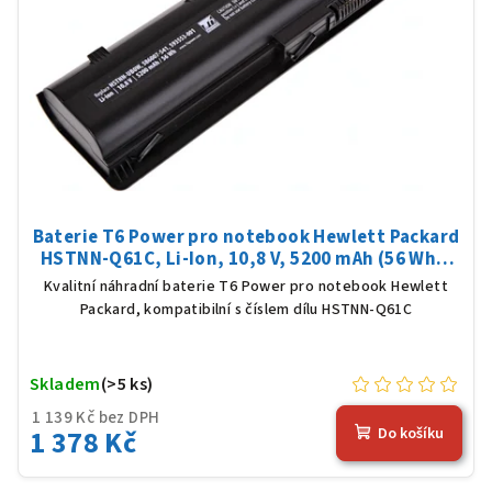
Baterie T6 Power pro notebook Hewlett Packard
HSTNN-Q61C, Li-Ion, 10,8 V, 5200 mAh (56 Wh),
černá
Kvalitní náhradní baterie T6 Power pro notebook Hewlett
Packard, kompatibilní s číslem dílu HSTNN-Q61C
Skladem
(>5 ks)
1 139 Kč bez DPH
1 378 Kč
Do košíku