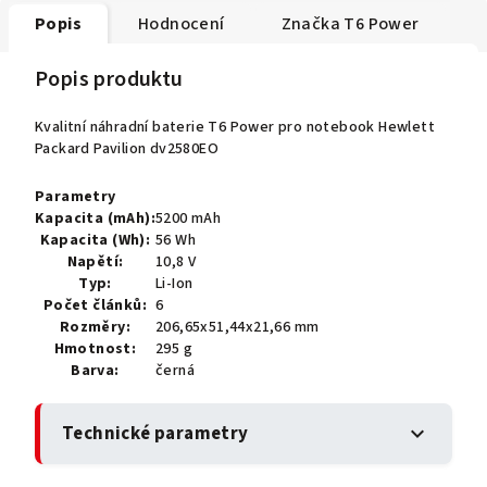
Popis
Hodnocení
Značka
T6 Power
Popis produktu
Kvalitní náhradní baterie T6 Power pro notebook Hewlett
Packard Pavilion dv2580EO
Parametry
Kapacita (mAh):
5200 mAh
Kapacita (Wh):
56 Wh
Napětí:
10,8 V
Typ:
Li-Ion
Počet článků:
6
Rozměry:
206,65x51,44x21,66 mm
Hmotnost:
295 g
Barva:
černá
Technické parametry
expand_more