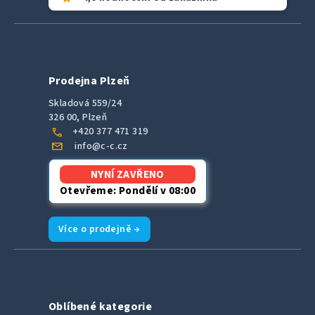
Prodejna Plzeň
Skladová 559/24
326 00, Plzeň
call
+420 377 471 319
mail
info@c-c.cz
NYNÍ ZAVŘENO
Otevřeme: Pondělí v 08:00
Více o prodejně →
Oblíbené kategorie