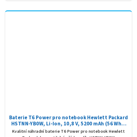
Baterie T6 Power pro notebook Hewlett Packard
HSTNN-YB0W, Li-Ion, 10,8 V, 5200 mAh (56 Wh),
černá
Kvalitní náhradní baterie T6 Power pro notebook Hewlett