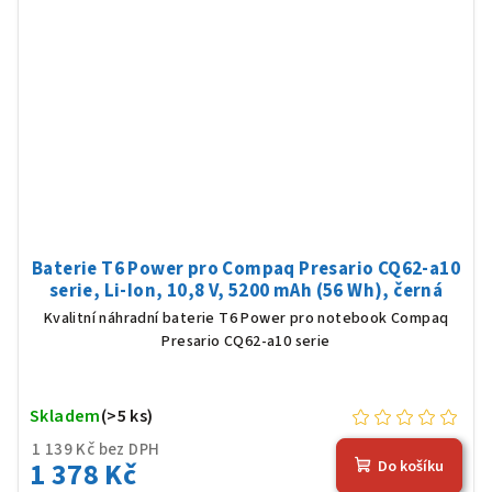
Baterie T6 Power pro Compaq Presario CQ62-a10
serie, Li-Ion, 10,8 V, 5200 mAh (56 Wh), černá
Kvalitní náhradní baterie T6 Power pro notebook Compaq
Presario CQ62-a10 serie
Skladem
(>5 ks)
1 139 Kč bez DPH
1 378 Kč
Do košíku