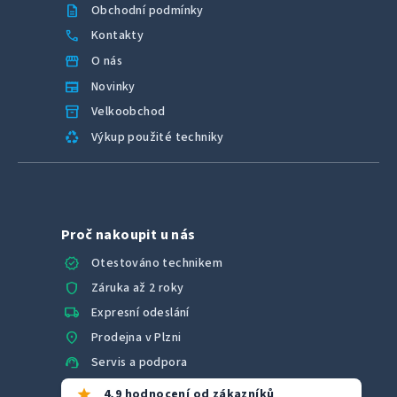
description
Obchodní podmínky
call
Kontakty
storefront
O nás
newspaper
Novinky
inventory_2
Velkoobchod
recycling
Výkup použité techniky
Proč nakoupit u nás
verified
Otestováno technikem
shield
Záruka až 2 roky
local_shipping
Expresní odeslání
location_on
Prodejna v Plzni
support_agent
Servis a podpora
star
4,9 hodnocení od zákazníků