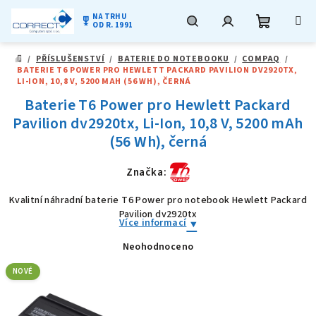
NA TRHU
military_tech
OD R. 1991
Nákupní
Hledat
Přihlášení
Přejít
/
PŘÍSLUŠENSTVÍ
/
BATERIE DO NOTEBOOKU
/
COMPAQ
/
na
DOMŮ
BATERIE T6 POWER PRO HEWLETT PACKARD PAVILION DV2920TX,
obsah
košík
LI-ION, 10,8 V, 5200 MAH (56 WH), ČERNÁ
Baterie T6 Power pro Hewlett Packard
Pavilion dv2920tx, Li-Ion, 10,8 V, 5200 mAh
(56 Wh), černá
Značka:
Kvalitní náhradní baterie T6 Power pro notebook Hewlett Packard
Pavilion dv2920tx
Více informací
Neohodnoceno
Průměrné
hodnocení
produktu
NOVÉ
je
0,0
z
5