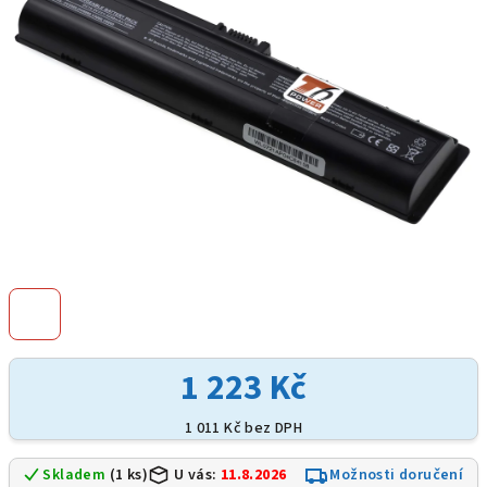
hvězdiček.
1 223 Kč
1 011 Kč bez DPH
Skladem
(1 ks)
U vás:
11.8.2026
Možnosti doručení