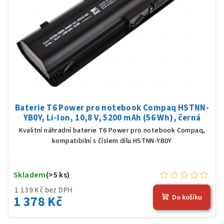
Baterie T6 Power pro notebook Compaq HSTNN-
YB0Y, Li-Ion, 10,8 V, 5200 mAh (56 Wh), černá
Kvalitní náhradní baterie T6 Power pro notebook Compaq,
kompatibilní s číslem dílu HSTNN-YB0Y
Skladem
(>5 ks)
1 139 Kč bez DPH
1 378 Kč
Do košíku