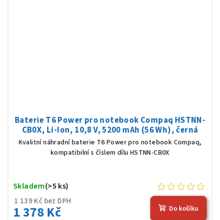
Baterie T6 Power pro notebook Compaq HSTNN-
CB0X, Li-Ion, 10,8 V, 5200 mAh (56 Wh), černá
Kvalitní náhradní baterie T6 Power pro notebook Compaq,
kompatibilní s číslem dílu HSTNN-CB0X
Skladem
(>5 ks)
1 139 Kč bez DPH
1 378 Kč
Do košíku