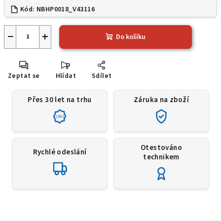
Kód:
NBHP0018_V43116
−
+
Do košíku
Zeptat se
Hlídat
Sdílet
Přes 30 let na trhu
Záruka na zboží
1991
Otestováno
Rychlé odeslání
technikem