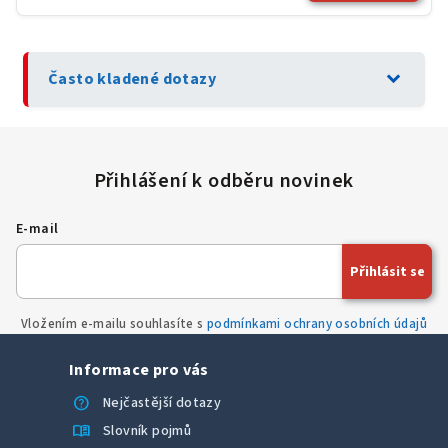
expand_more
Často kladené dotazy
E-mail
Přihlásit se
Vložením e-mailu souhlasíte s
podmínkami ochrany osobních údajů
Informace pro vás
help
Nejčastější dotazy
menu_book
Slovník pojmů