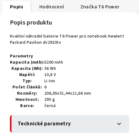
Popis
Hodnocení
Značka
T6 Power
Popis produktu
Kvalitní náhradní baterie T6 Power pro notebook Hewlett
Packard Pavilion dv2920tx
Parametry
Kapacita (mAh):
5200 mAh
Kapacita (Wh):
56 Wh
Napětí:
10,8 V
Typ:
Li-Ion
Počet článků:
6
Rozměry:
206,65x51,44x21,66 mm
Hmotnost:
295 g
Barva:
černá
Technické parametry
expand_more