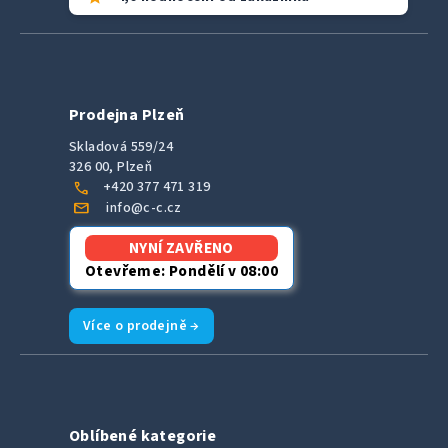
Prodejna Plzeň
Skladová 559/24
326 00, Plzeň
call
+420 377 471 319
mail
info@c-c.cz
NYNÍ ZAVŘENO
Otevřeme: Pondělí v 08:00
Více o prodejně →
Oblíbené kategorie