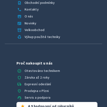
description
Obchodní podmínky
call
Kontakty
storefront
O nás
newspaper
Novinky
inventory_2
Velkoobchod
recycling
Výkup použité techniky
Proč nakoupit u nás
verified
Otestováno technikem
shield
Záruka až 2 roky
local_shipping
Expresní odeslání
location_on
Prodejna v Plzni
support_agent
Servis a podpora
star
4,9 hodnocení od zákazníků