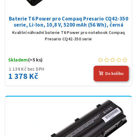
Baterie T6 Power pro Compaq Presario CQ42-350
serie, Li-Ion, 10,8 V, 5200 mAh (56 Wh), černá
Kvalitní náhradní baterie T6 Power pro notebook Compaq
Presario CQ42-350 serie
Skladem
(>5 ks)
1 139 Kč bez DPH
1 378 Kč
Do košíku