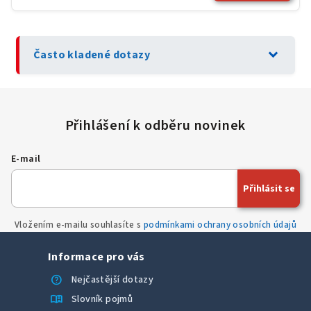
expand_more
Často kladené dotazy
E-mail
Přihlásit se
Vložením e-mailu souhlasíte s
podmínkami ochrany osobních údajů
Informace pro vás
help
Nejčastější dotazy
menu_book
Slovník pojmů