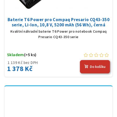
Baterie T6 Power pro Compaq Presario CQ43-350
serie, Li-Ion, 10,8 V, 5200 mAh (56 Wh), černá
Kvalitní náhradní baterie T6 Power pro notebook Compaq
Presario CQ43-350 serie
Skladem
(>5 ks)
1 139 Kč bez DPH
1 378 Kč
Do košíku