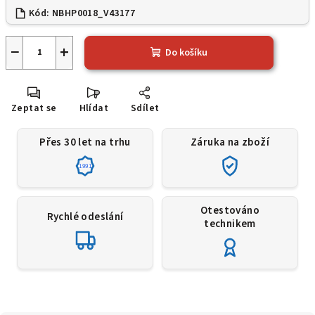
Kód:
NBHP0018_V43177
−
+
Do košíku
Zeptat se
Hlídat
Sdílet
Přes 30 let na trhu
Záruka na zboží
1991
Otestováno
Rychlé odeslání
technikem