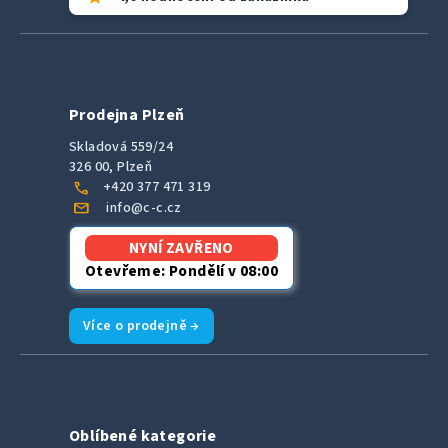
Prodejna Plzeň
Skladová 559/24
326 00, Plzeň
call
+420 377 471 319
mail
info@c-c.cz
NYNÍ ZAVŘENO
Otevřeme: Pondělí v 08:00
Více o prodejně →
Oblíbené kategorie