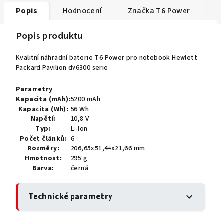
Popis
Hodnocení
Značka
T6 Power
Popis produktu
Kvalitní náhradní baterie T6 Power pro notebook Hewlett
Packard Pavilion dv6300 serie
Parametry
Kapacita (mAh):
5200 mAh
Kapacita (Wh):
56 Wh
Napětí:
10,8 V
Typ:
Li-Ion
Počet článků:
6
Rozměry:
206,65x51,44x21,66 mm
Hmotnost:
295 g
Barva:
černá
Technické parametry
expand_more