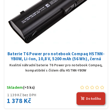
Baterie T6 Power pro notebook Compaq HSTNN-
YB0W, Li-Ion, 10,8 V, 5200 mAh (56 Wh), černá
Kvalitní náhradní baterie T6 Power pro notebook Compaq,
kompatibilní s číslem dílu HSTNN-YB0W
Skladem
(>5 ks)
1 139 Kč bez DPH
1 378 Kč
Do košíku