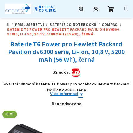
NA TRHU
military_tech
OD R. 1991
Nákupní
Hledat
Přihlášení
Přejít
/
PŘÍSLUŠENSTVÍ
/
BATERIE DO NOTEBOOKU
/
COMPAQ
/
na
DOMŮ
BATERIE T6 POWER PRO HEWLETT PACKARD PAVILION DV6300
obsah
košík
SERIE, LI-ION, 10,8 V, 5200 MAH (56 WH), ČERNÁ
Baterie T6 Power pro Hewlett Packard
Pavilion dv6300 serie, Li-Ion, 10,8 V, 5200
mAh (56 Wh), černá
Značka:
Kvalitní náhradní baterie T6 Power pro notebook Hewlett Packard
Pavilion dv6300 serie
Více informací
Neohodnoceno
Průměrné
hodnocení
produktu
NOVÉ
je
0,0
z
5