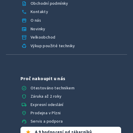
description
Obchodní podmínky
call
Kontakty
storefront
O nás
newspaper
Novinky
inventory_2
Velkoobchod
recycling
Výkup použité techniky
Proč nakoupit u nás
verified
Otestováno technikem
shield
Záruka až 2 roky
local_shipping
Expresní odeslání
location_on
Prodejna v Plzni
support_agent
Servis a podpora
star
4,9 hodnocení od zákazníků