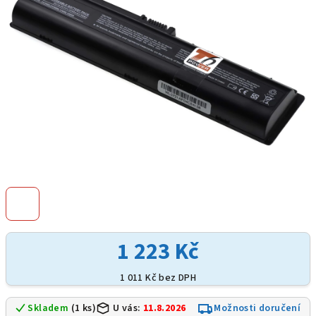
hvězdiček.
1 223 Kč
1 011 Kč bez DPH
Skladem
(1 ks)
U vás:
11.8.2026
Možnosti doručení