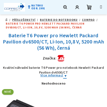
NA TRHU
military_tech
OD R. 1991
Nákupní
Hledat
Přihlášení
Přejít
/
PŘÍSLUŠENSTVÍ
/
BATERIE DO NOTEBOOKU
/
COMPAQ
/
na
DOMŮ
BATERIE T6 POWER PRO HEWLETT PACKARD PAVILION
obsah
košík
DV6500/CT, LI-ION, 10,8 V, 5200 MAH (56 WH), ČERNÁ
Baterie T6 Power pro Hewlett Packard
Pavilion dv6500/CT, Li-Ion, 10,8 V, 5200 mAh
(56 Wh), černá
Značka:
Kvalitní náhradní baterie T6 Power pro notebook Hewlett Packard
Pavilion dv6500/CT
Více informací
Neohodnoceno
Průměrné
hodnocení
produktu
NOVÉ
je
0,0
z
5