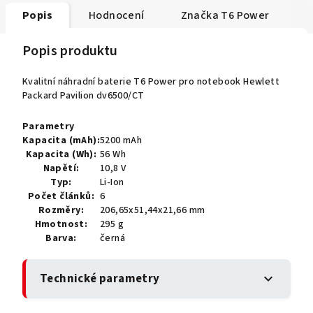
Popis
Hodnocení
Značka
T6 Power
Popis produktu
Kvalitní náhradní baterie T6 Power pro notebook Hewlett
Packard Pavilion dv6500/CT
Parametry
Kapacita (mAh):
5200 mAh
Kapacita (Wh):
56 Wh
Napětí:
10,8 V
Typ:
Li-Ion
Počet článků:
6
Rozměry:
206,65x51,44x21,66 mm
Hmotnost:
295 g
Barva:
černá
Technické parametry
expand_more