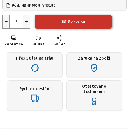
Kód:
NBHP0018_V43180
−
+
Do košíku
Zeptat se
Hlídat
Sdílet
Přes 30 let na trhu
Záruka na zboží
1991
Otestováno
Rychlé odeslání
technikem