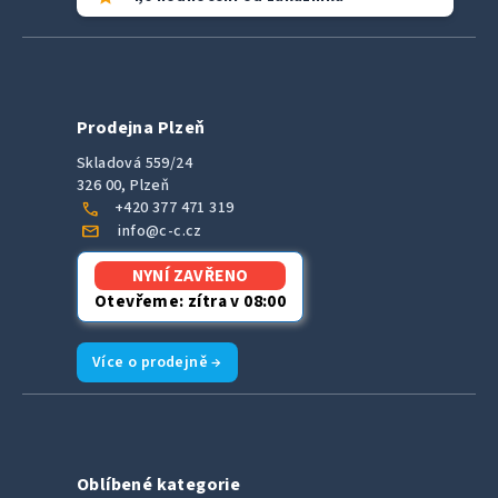
Prodejna Plzeň
Skladová 559/24
326 00, Plzeň
call
+420 377 471 319
mail
info@c-c.cz
NYNÍ ZAVŘENO
Otevřeme: zítra v 08:00
Více o prodejně →
Oblíbené kategorie