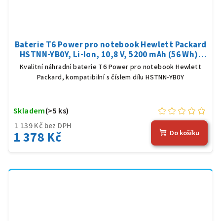
Baterie T6 Power pro notebook Hewlett Packard
HSTNN-YB0Y, Li-Ion, 10,8 V, 5200 mAh (56 Wh),
černá
Kvalitní náhradní baterie T6 Power pro notebook Hewlett
Packard, kompatibilní s číslem dílu HSTNN-YB0Y
Skladem
(>5 ks)
1 139 Kč bez DPH
1 378 Kč
Do košíku