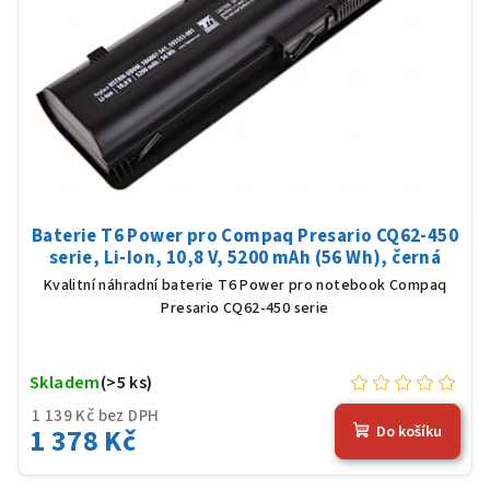
Baterie T6 Power pro Compaq Presario CQ62-450
serie, Li-Ion, 10,8 V, 5200 mAh (56 Wh), černá
Kvalitní náhradní baterie T6 Power pro notebook Compaq
Presario CQ62-450 serie
Skladem
(>5 ks)
1 139 Kč bez DPH
1 378 Kč
Do košíku