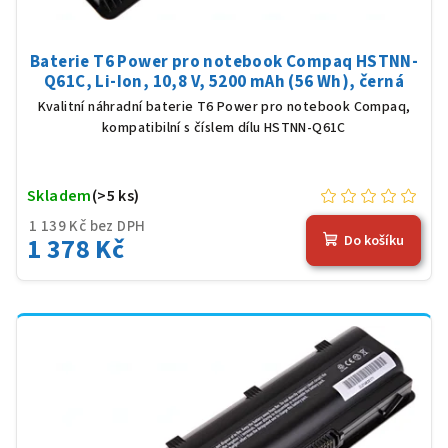
Baterie T6 Power pro notebook Compaq HSTNN-
Q61C, Li-Ion, 10,8 V, 5200 mAh (56 Wh), černá
Kvalitní náhradní baterie T6 Power pro notebook Compaq,
kompatibilní s číslem dílu HSTNN-Q61C
Skladem
(>5 ks)
1 139 Kč bez DPH
1 378 Kč
Do košíku