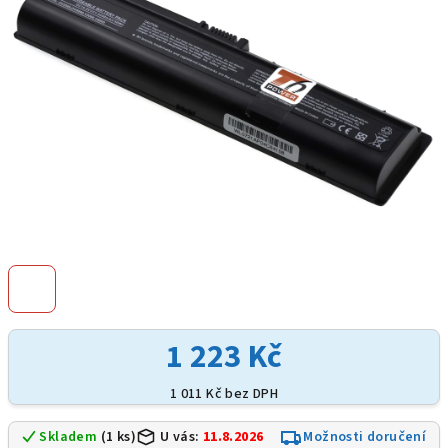
hvězdiček.
1 223 Kč
1 011 Kč bez DPH
Skladem
(1 ks)
U vás:
11.8.2026
Možnosti doručení