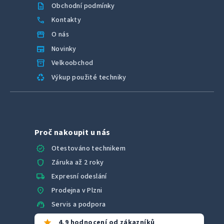
description
Obchodní podmínky
call
Kontakty
storefront
O nás
newspaper
Novinky
inventory_2
Velkoobchod
recycling
Výkup použité techniky
Proč nakoupit u nás
verified
Otestováno technikem
shield
Záruka až 2 roky
local_shipping
Expresní odeslání
location_on
Prodejna v Plzni
support_agent
Servis a podpora
star
4,9 hodnocení od zákazníků