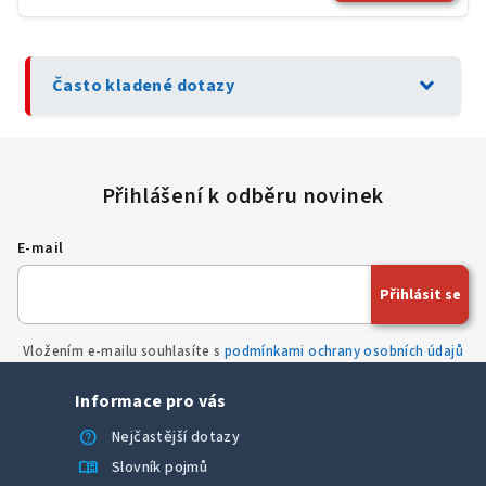
expand_more
Často kladené dotazy
E-mail
Přihlásit se
Vložením e-mailu souhlasíte s
podmínkami ochrany osobních údajů
Informace pro vás
help
Nejčastější dotazy
menu_book
Slovník pojmů