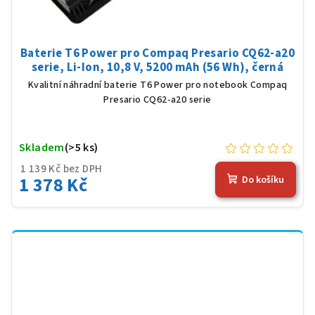
Baterie T6 Power pro Compaq Presario CQ62-a20
serie, Li-Ion, 10,8 V, 5200 mAh (56 Wh), černá
Kvalitní náhradní baterie T6 Power pro notebook Compaq
Presario CQ62-a20 serie
Skladem
(>5 ks)
1 139 Kč bez DPH
1 378 Kč
Do košíku