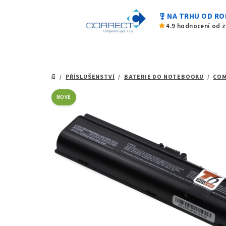
0,0
Přejít
z
military_tech
NA TRHU OD RO
na
5
star
4.9 hodnocení od 
hvězdiček.
obsah
/
PŘÍSLUŠENSTVÍ
/
BATERIE DO NOTEBOOKU
/
CO
DOMŮ
NOVÉ