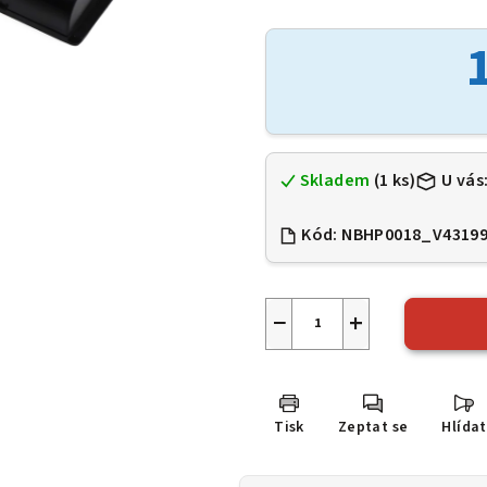
hodnocení
produktu
je
0,0
z
5
hvězdiček.
Skladem
(1 ks)
U vás
Kód:
NBHP0018_V4319
−
+
Tisk
Zeptat se
Hlídat