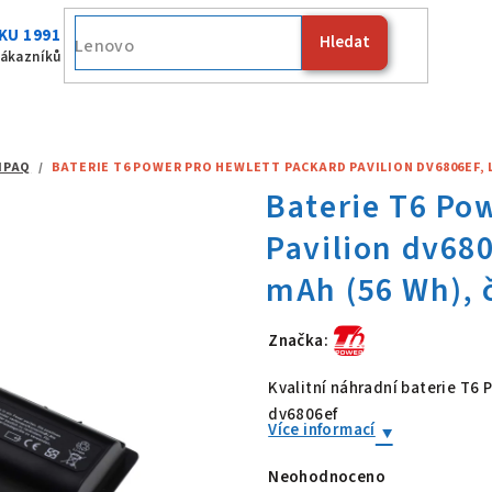
KU 1991
Hledat
Fujits
zákazníků
MPAQ
/
BATERIE T6 POWER PRO HEWLETT PACKARD PAVILION DV6806EF, LI-
Značka:
Baterie T6 Po
Kvalitní náhradní baterie T6
dv6806ef
Více informací
Neohodnoceno
Průměrné