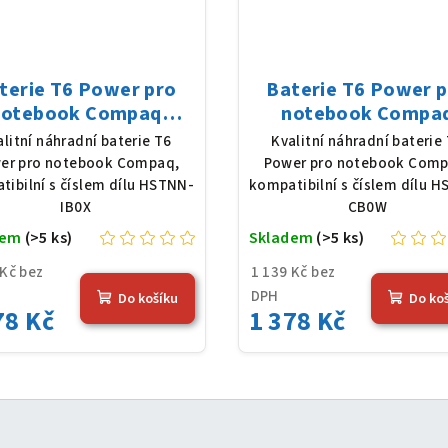
terie T6 Power pro
Baterie T6 Power 
notebook Compaq
notebook Compa
N-IB0X, Li-Ion, 10,8
HSTNN-CB0W, Li-Io
alitní náhradní baterie T6
Kvalitní náhradní baterie
 5200 mAh (56 Wh),
10,8 V, 5200 mAh (56 
er pro notebook Compaq,
Power pro notebook Comp
černá
černá
tibilní s číslem dílu HSTNN-
kompatibilní s číslem dílu 
IB0X
CB0W
dem
(>5 ks)
Skladem
(>5 ks)
 Kč bez
1 139 Kč bez
DPH
Do košíku
Do ko
78 Kč
1 378 Kč