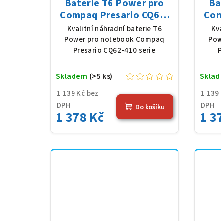
Baterie T6 Power pro
Ba
Compaq Presario CQ62-
Com
410 serie, Li-Ion, 10,8 V,
360 
Kvalitní náhradní baterie T6
Kv
5200 mAh (56 Wh), černá
520
Power pro notebook Compaq
Pow
Presario CQ62-410 serie
P
Skladem
(>5 ks)
Skla
1 139 Kč bez
1 139
DPH
DPH
Do košíku
1 378 Kč
1 3