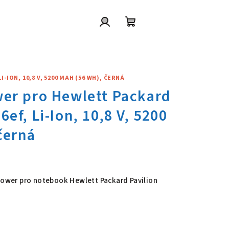
Přihlášení
Nákupní
košík
ION, 10,8 V, 5200 MAH (56 WH), ČERNÁ
wer pro Hewlett Packard Pavili
 Power pro notebook Hewlett Packard Pavilion