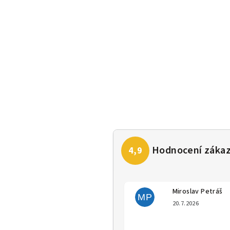
Miroslav Petráš
MP
Hodno
20.7.2026