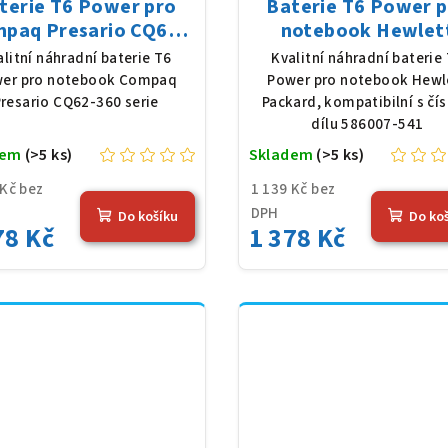
terie T6 Power pro
Baterie T6 Power 
paq Presario CQ62-
notebook Hewlet
serie, Li-Ion, 10,8 V,
Packard 586007-541,
alitní náhradní baterie T6
Kvalitní náhradní baterie
0 mAh (56 Wh), černá
Ion, 10,8 V, 5200 mAh
er pro notebook Compaq
Power pro notebook Hewl
Wh), černá
resario CQ62-360 serie
Packard, kompatibilní s čí
dílu 586007-541
dem
(>5 ks)
Skladem
(>5 ks)
 Kč bez
1 139 Kč bez
DPH
Do košíku
Do ko
78 Kč
1 378 Kč