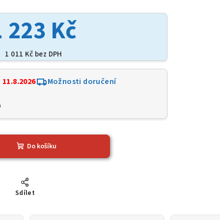
1 223 Kč
1 011 Kč bez DPH
:
11.8.2026
Možnosti doručení
9
Do košíku
Sdílet