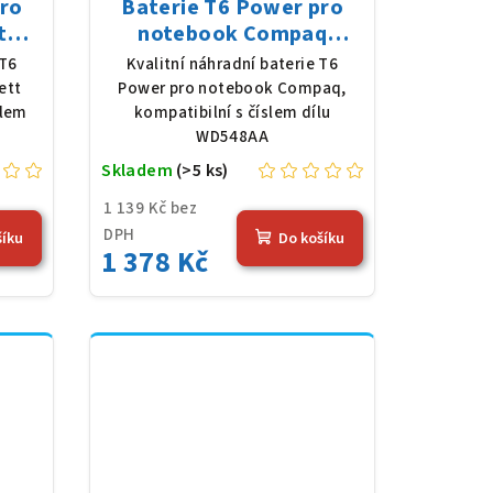
pro
Baterie T6 Power pro
t
notebook Compaq
 Li-
WD548AA, Li-Ion, 10,8 V,
 T6
Kvalitní náhradní baterie T6
 (56
5200 mAh (56 Wh), černá
ett
Power pro notebook Compaq,
slem
kompatibilní s číslem dílu
WD548AA
Skladem
(>5 ks)
1 139 Kč bez
DPH
šíku
Do košíku
1 378 Kč