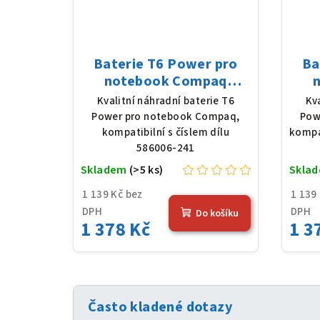
Baterie T6 Power pro
Ba
notebook Compaq
586006-241, Li-Ion, 10,8
HSTN
Kvalitní náhradní baterie T6
Kv
V, 5200 mAh (56 Wh),
V,
Power pro notebook Compaq,
Pow
černá
kompatibilní s číslem dílu
kompa
586006-241
Skladem
(>5 ks)
Skla
1 139 Kč bez
1 139
DPH
DPH
Do košíku
1 378 Kč
1 3
Často kladené dotazy