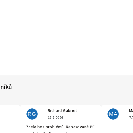
Richard Gabriel
Ma
RG
MA
cení obchodu je 5 z 5 hvězdiček.
Hodnocení obchodu je 5 z 5 hvěz
17.7.2026
7.
Zcela bez problémů. Repasované PC