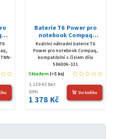
pro
Baterie T6 Power pro
q
notebook Compaq
n,
586006-321, Li-Ion, 10,8
 T6
Kvalitní náhradní baterie T6
Wh),
V, 5200 mAh (56 Wh),
aq,
Power pro notebook Compaq,
černá
HSTNN-
kompatibilní s číslem dílu
586006-321
Skladem
(>5 ks)
1 139 Kč bez
DPH
šíku
Do košíku
1 378 Kč