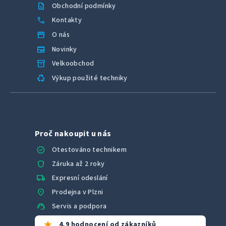
description
Obchodní podmínky
call
Kontakty
storefront
O nás
newspaper
Novinky
inventory_2
Velkoobchod
recycling
Výkup použité techniky
Proč nakoupit u nás
verified
Otestováno technikem
shield
Záruka až 2 roky
local_shipping
Expresní odeslání
location_on
Prodejna v Plzni
support_agent
Servis a podpora
star
4,9 hodnocení od zákazníků