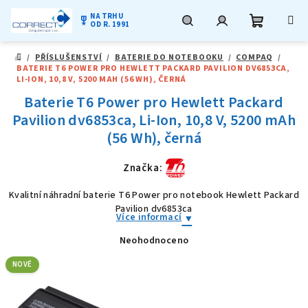
NA TRHU
military_tech
OD R. 1991
Nákupní
Hledat
Přihlášení
Přejít
/
PŘÍSLUŠENSTVÍ
/
BATERIE DO NOTEBOOKU
/
COMPAQ
/
na
DOMŮ
BATERIE T6 POWER PRO HEWLETT PACKARD PAVILION DV6853CA,
obsah
košík
LI-ION, 10,8 V, 5200 MAH (56 WH), ČERNÁ
Baterie T6 Power pro Hewlett Packard
Pavilion dv6853ca, Li-Ion, 10,8 V, 5200 mAh
(56 Wh), černá
Značka:
Kvalitní náhradní baterie T6 Power pro notebook Hewlett Packard
Pavilion dv6853ca
Více informací
Neohodnoceno
Průměrné
hodnocení
produktu
NOVÉ
je
0,0
z
5