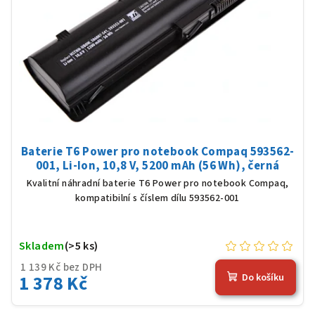
Baterie T6 Power pro notebook Compaq 593562-
001, Li-Ion, 10,8 V, 5200 mAh (56 Wh), černá
Kvalitní náhradní baterie T6 Power pro notebook Compaq,
kompatibilní s číslem dílu 593562-001
Skladem
(>5 ks)
1 139 Kč bez DPH
1 378 Kč
Do košíku