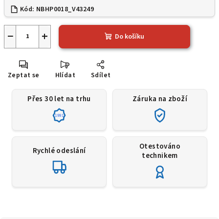
Kód:
NBHP0018_V43249
−
+
Do košíku
Zeptat se
Hlídat
Sdílet
Přes 30 let na trhu
Záruka na zboží
1991
Otestováno
Rychlé odeslání
technikem