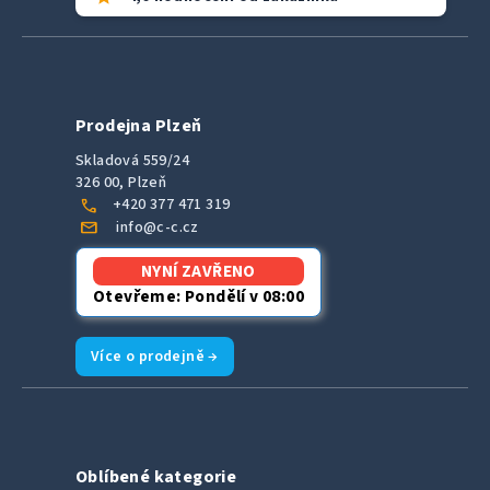
Prodejna Plzeň
Skladová 559/24
326 00, Plzeň
call
+420 377 471 319
mail
info@c-c.cz
NYNÍ ZAVŘENO
Otevřeme: Pondělí v 08:00
Více o prodejně →
Oblíbené kategorie