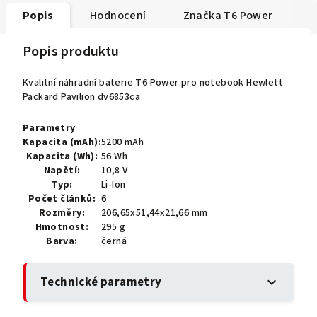
Popis
Hodnocení
Značka
T6 Power
Popis produktu
Kvalitní náhradní baterie T6 Power pro notebook Hewlett
Packard Pavilion dv6853ca
Parametry
Kapacita (mAh):
5200 mAh
Kapacita (Wh):
56 Wh
Napětí:
10,8 V
Typ:
Li-Ion
Počet článků:
6
Rozměry:
206,65x51,44x21,66 mm
Hmotnost:
295 g
Barva:
černá
Technické parametry
expand_more