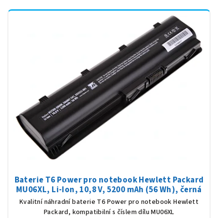
Baterie T6 Power pro notebook Hewlett Packard
MU06XL, Li-Ion, 10,8 V, 5200 mAh (56 Wh), černá
Kvalitní náhradní baterie T6 Power pro notebook Hewlett
Packard, kompatibilní s číslem dílu MU06XL