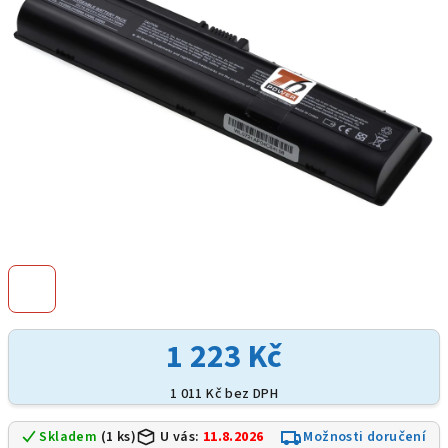
hvězdiček.
1 223 Kč
1 011 Kč bez DPH
Skladem
(1 ks)
U vás:
11.8.2026
Možnosti doručení