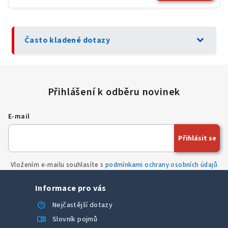
expand_more
Často kladené dotazy
E-mail
Přihlásit se
Vložením e-mailu souhlasíte s
podmínkami ochrany osobních údajů
Informace pro vás
help
Nejčastější dotazy
menu_book
Slovník pojmů