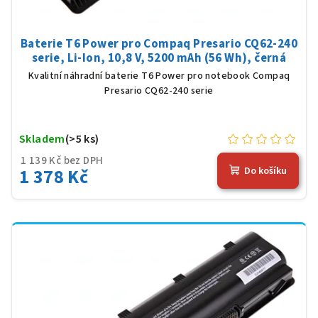
Baterie T6 Power pro Compaq Presario CQ62-240
serie, Li-Ion, 10,8 V, 5200 mAh (56 Wh), černá
Kvalitní náhradní baterie T6 Power pro notebook Compaq
Presario CQ62-240 serie
Skladem
(>5 ks)
1 139 Kč bez DPH
1 378 Kč
Do košíku