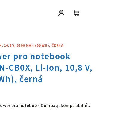
Přihlášení
Nákupní
košík
10,8 V, 5200 MAH (56 WH), ČERNÁ
ower pro notebook Compaq HSTN
 Power pro notebook Compaq, kompatibilní s