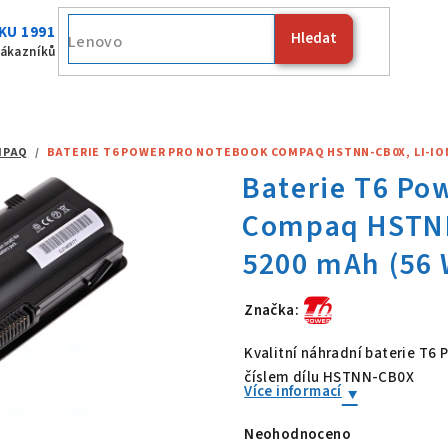
KU 1991
Hledat
Fujitsu
zákazníků
MPAQ
/
BATERIE T6 POWER PRO NOTEBOOK COMPAQ HSTNN-CB0X, LI-ION, 
Značka:
Baterie T6 P
Kvalitní náhradní baterie T6
číslem dílu HSTNN-CB0X
Více informací
Neohodnoceno
Průměrné