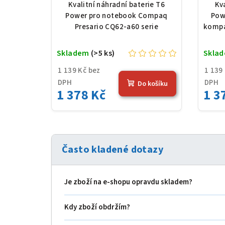
a60 serie, Li-Ion, 10,8 V,
HS
Kvalitní náhradní baterie T6
Kv
5200 mAh (56 Wh), černá
10,8
Power pro notebook Compaq
Pow
Presario CQ62-a60 serie
kompa
Skladem
(>5 ks)
Skla
1 139 Kč bez
1 139
DPH
DPH
Do košíku
1 378 Kč
1 3
Často kladené dotazy
Je zboží na e‑shopu opravdu skladem?
Kdy zboží obdržím?