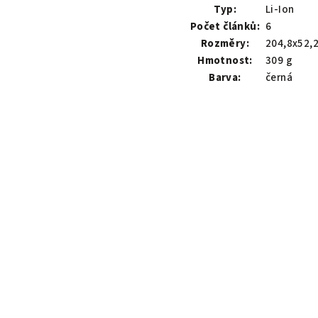
Typ:
Li-Ion
Počet článků:
6
Rozměry:
204,8x52,
Hmotnost:
309 g
Barva:
černá