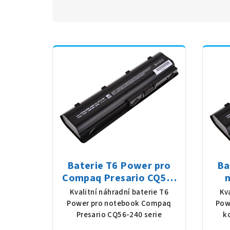
Baterie T6 Power pro
Ba
Compaq Presario CQ56-
240 serie, Li-Ion, 10,8 V,
MU0
Kvalitní náhradní baterie T6
Kv
5200 mAh (56 Wh), černá
520
Power pro notebook Compaq
Pow
Presario CQ56-240 serie
k