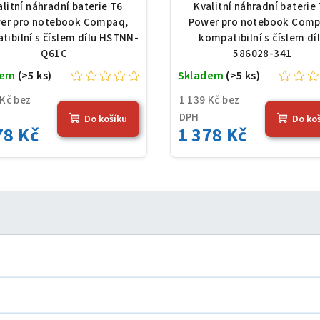
TNN-Q61C, Li-Ion,
586028-341, Li-Ion, 
alitní náhradní baterie T6
Kvalitní náhradní baterie
 V, 5200 mAh (56 Wh),
V, 5200 mAh (56 Wh
er pro notebook Compaq,
Power pro notebook Comp
černá
černá
tibilní s číslem dílu HSTNN-
kompatibilní s číslem dí
Q61C
586028-341
dem
(>5 ks)
Skladem
(>5 ks)
 Kč bez
1 139 Kč bez
DPH
Do košíku
Do ko
78 Kč
1 378 Kč