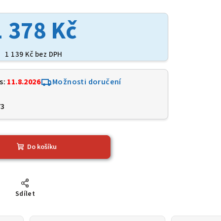
1 378 Kč
1 139 Kč bez DPH
s:
11.8.2026
Možnosti doručení
73
Do košíku
Sdílet