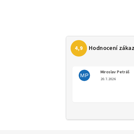
Miroslav Petráš
MP
Hodno
20.7.2026