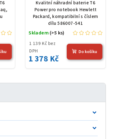
10,8
Packard 586007-541, Li-
 T6
Kvalitní náhradní baterie T6
),
Ion, 10,8 V, 5200 mAh (56
aq,
Power pro notebook Hewlett
Wh), černá
lu
Packard, kompatibilní s číslem
dílu 586007-541
Skladem
(>5 ks)
1 139 Kč bez
DPH
šíku
Do košíku
1 378 Kč