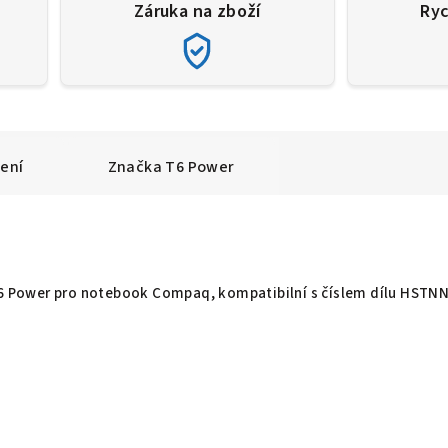
Záruka na zboží
Ryc
ení
Značka
T6 Power
 T6 Power pro notebook Compaq, kompatibilní s číslem dílu HSTN