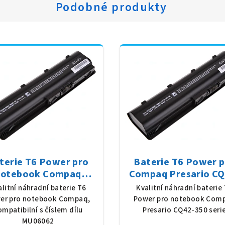
Podobné produkty
terie T6 Power pro
Baterie T6 Power 
notebook Compaq
Compaq Presario CQ
6062, Li-Ion, 10,8 V,
350 serie, Li-Ion, 10,
alitní náhradní baterie T6
Kvalitní náhradní baterie
0 mAh (56 Wh), černá
5200 mAh (56 Wh), č
er pro notebook Compaq,
Power pro notebook Com
ompatibilní s číslem dílu
Presario CQ42-350 seri
MU06062