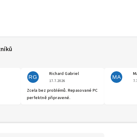
Richard Gabriel
Ma
RG
MA
cení obchodu je 5 z 5 hvězdiček.
Hodnocení obchodu je 5 z 5 hvěz
17.7.2026
7.
Zcela bez problémů. Repasované PC
perfektně připravené.