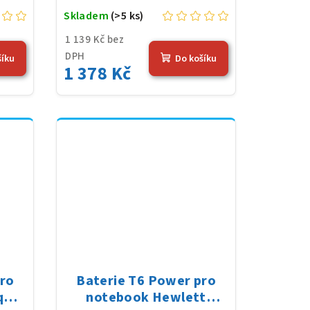
Skladem
(>5 ks)
1 139 Kč bez
DPH
šíku
Do košíku
1 378 Kč
pro
Baterie T6 Power pro
q
notebook Hewlett