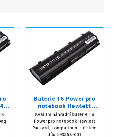
pro
Baterie T6 Power pro
42-
notebook Hewlett
8 V,
Packard 593553-001, Li-
 T6
Kvalitní náhradní baterie T6
erná
Ion, 10,8 V, 5200 mAh (56
paq
Power pro notebook Hewlett
Wh), černá
e
Packard, kompatibilní s číslem
dílu 593553-001