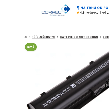
0,0
Přejít
z
military_tech
NA TRHU OD RO
na
5
star
4.9 hodnocení od 
hvězdiček.
obsah
/
PŘÍSLUŠENSTVÍ
/
BATERIE DO NOTEBOOKU
/
CO
DOMŮ
NOVÉ