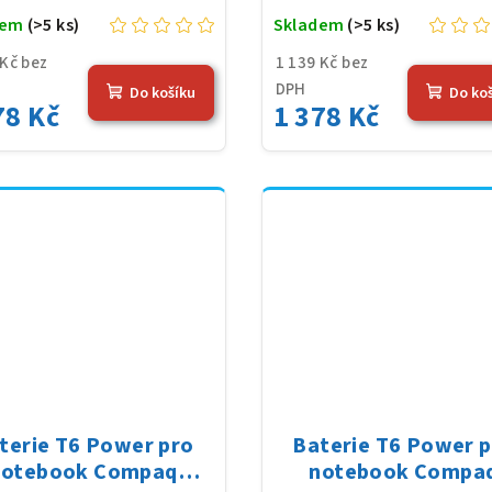
dem
(>5 ks)
Skladem
(>5 ks)
 Kč bez
1 139 Kč bez
DPH
Do košíku
Do ko
78 Kč
1 378 Kč
terie T6 Power pro
Baterie T6 Power 
notebook Compaq
notebook Compa