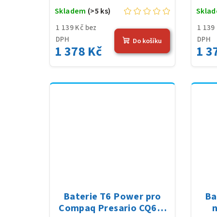
Skladem
(>5 ks)
Skla
1 139 Kč bez
1 139
DPH
DPH
Do košíku
1 378 Kč
1 3
Baterie T6 Power pro
Ba
Compaq Presario CQ62-