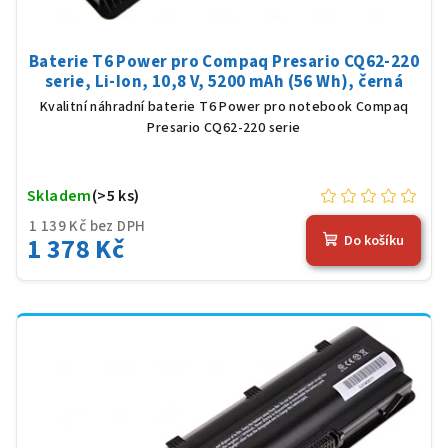
Baterie T6 Power pro Compaq Presario CQ62-220
serie, Li-Ion, 10,8 V, 5200 mAh (56 Wh), černá
Kvalitní náhradní baterie T6 Power pro notebook Compaq
Presario CQ62-220 serie
Skladem
(>5 ks)
1 139 Kč bez DPH
1 378 Kč
Do košíku