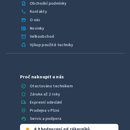
description
Obchodní podmínky
call
Kontakty
storefront
O nás
newspaper
Novinky
inventory_2
Velkoobchod
recycling
Výkup použité techniky
Proč nakoupit u nás
verified
Otestováno technikem
shield
Záruka až 2 roky
local_shipping
Expresní odeslání
location_on
Prodejna v Plzni
support_agent
Servis a podpora
star
4,9 hodnocení od zákazníků