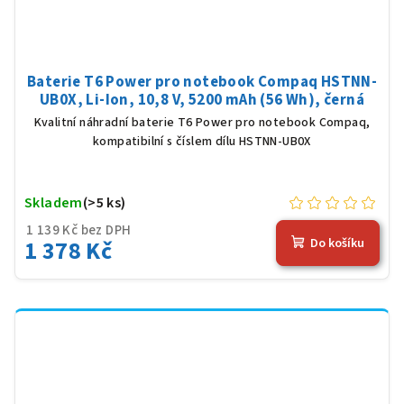
Baterie T6 Power pro notebook Compaq HSTNN-
UB0X, Li-Ion, 10,8 V, 5200 mAh (56 Wh), černá
Kvalitní náhradní baterie T6 Power pro notebook Compaq,
kompatibilní s číslem dílu HSTNN-UB0X
Skladem
(>5 ks)
1 139 Kč bez DPH
1 378 Kč
Do košíku