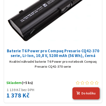
Baterie T6 Power pro Compaq Presario CQ42-370
serie, Li-Ion, 10,8 V, 5200 mAh (56 Wh), černá
Kvalitní náhradní baterie T6 Power pro notebook Compaq
Presario CQ42-370 serie
Skladem
(>5 ks)
1 139 Kč bez DPH
1 378 Kč
Do košíku