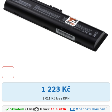
hvězdiček.
1 223 Kč
1 011 Kč bez DPH
Skladem
(1 ks)
U vás:
10.8.2026
Možnosti doručení