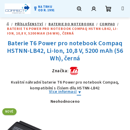
NA TRHU
military_tech
OD R. 1991
Nákupní
Hledat
Přihlášení
Přejít
/
PŘÍSLUŠENSTVÍ
/
BATERIE DO NOTEBOOKU
/
COMPAQ
/
na
DOMŮ
BATERIE T6 POWER PRO NOTEBOOK COMPAQ HSTNN-LB42, LI-
obsah
košík
ION, 10,8 V, 5200 MAH (56 WH), ČERNÁ
Baterie T6 Power pro notebook Compaq
HSTNN-LB42, Li-Ion, 10,8 V, 5200 mAh (56
Wh), černá
Značka:
Kvalitní náhradní baterie T6 Power pro notebook Compaq,
kompatibilní s číslem dílu HSTNN-LB42
Více informací
Neohodnoceno
Průměrné
hodnocení
produktu
NOVÉ
je
0,0
z
5