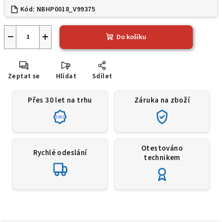
Kód:
NBHP0018_V99375
−
+
Do košíku
Zeptat se
Hlídat
Sdílet
Přes 30 let na trhu
Záruka na zboží
1991
Otestováno
Rychlé odeslání
technikem