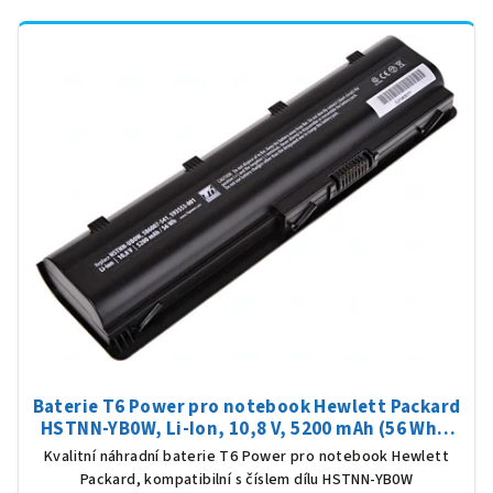
Baterie T6 Power pro notebook Hewlett Packard
HSTNN-YB0W, Li-Ion, 10,8 V, 5200 mAh (56 Wh),
černá
Kvalitní náhradní baterie T6 Power pro notebook Hewlett
Packard, kompatibilní s číslem dílu HSTNN-YB0W