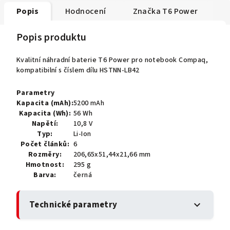
Popis
Hodnocení
Značka
T6 Power
Popis produktu
Kvalitní náhradní baterie T6 Power pro notebook Compaq,
kompatibilní s číslem dílu HSTNN-LB42
Parametry
Kapacita (mAh):
5200 mAh
Kapacita (Wh):
56 Wh
Napětí:
10,8 V
Typ:
Li-Ion
Počet článků:
6
Rozměry:
206,65x51,44x21,66 mm
Hmotnost:
295 g
Barva:
černá
Technické parametry
expand_more