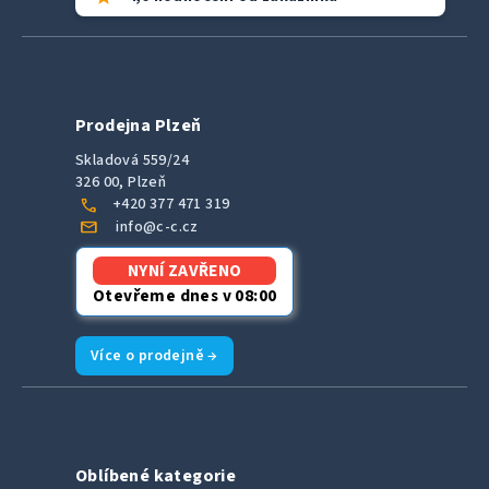
Prodejna Plzeň
Skladová 559/24
326 00, Plzeň
call
+420 377 471 319
mail
info@c-c.cz
NYNÍ ZAVŘENO
Otevřeme dnes v 08:00
Více o prodejně →
Oblíbené kategorie