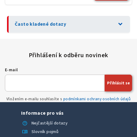
expand_more
Často kladené dotazy
E-mail
Přihlásit se
Vložením e-mailu souhlasíte s
podmínkami ochrany osobních údajů
Informace pro vás
help
Nejčastější dotazy
menu_book
Slovník pojmů