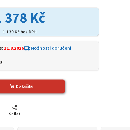
1 378 Kč
1 139 Kč bez DPH
s:
11.8.2026
Možnosti doručení
95
Do košíku
Sdílet