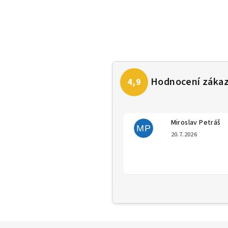
Miroslav Petráš
MP
Hodno
20.7.2026