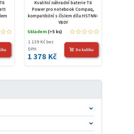
 Li-
HSTNN-YB0Y, Li-Ion, 10,8
 T6
Kvalitní náhradní baterie T6
 (56
V, 5200 mAh (56 Wh),
ett
Power pro notebook Compaq,
černá
slem
kompatibilní s číslem dílu HSTNN-
YB0Y
Skladem
(>5 ks)
1 139 Kč bez
DPH
šíku
Do košíku
1 378 Kč