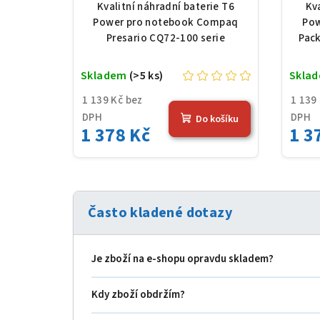
100 serie, Li-Ion, 10,8 V,
Pa
Kvalitní náhradní baterie T6
Kv
5200 mAh (56 Wh), černá
Li-
Power pro notebook Compaq
Pow
Presario CQ72-100 serie
Pack
Skladem
(>5 ks)
Skla
1 139 Kč bez
1 139
DPH
DPH
Do košíku
1 378 Kč
1 3
Často kladené dotazy
Je zboží na e‑shopu opravdu skladem?
Kdy zboží obdržím?