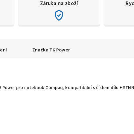
Záruka na zboží
Ryc
ení
Značka
T6 Power
 T6 Power pro notebook Compaq, kompatibilní s číslem dílu HSTN