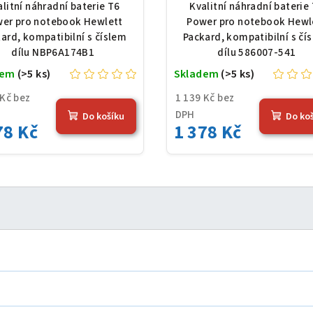
ckard NBP6A174B1,
Packard 586007-541,
alitní náhradní baterie T6
Kvalitní náhradní baterie
Ion, 10,8 V, 5200 mAh
Ion, 10,8 V, 5200 mAh
er pro notebook Hewlett
Power pro notebook Hewl
(56 Wh), černá
Wh), černá
ard, kompatibilní s číslem
Packard, kompatibilní s čí
dílu NBP6A174B1
dílu 586007-541
dem
(>5 ks)
Skladem
(>5 ks)
 Kč bez
1 139 Kč bez
DPH
Do košíku
Do ko
78 Kč
1 378 Kč