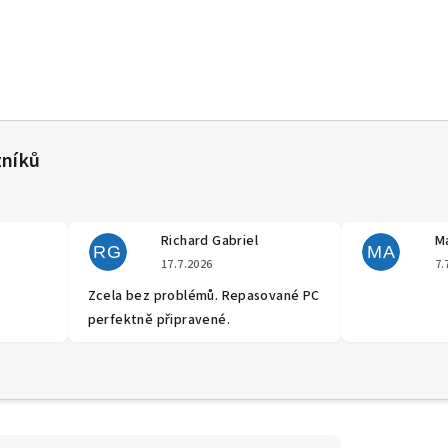
Richard Gabriel
Ma
RG
MA
cení obchodu je 5 z 5 hvězdiček.
Hodnocení obchodu je 5 z 5 hvěz
17.7.2026
7.
Zcela bez problémů. Repasované PC
perfektně připravené.