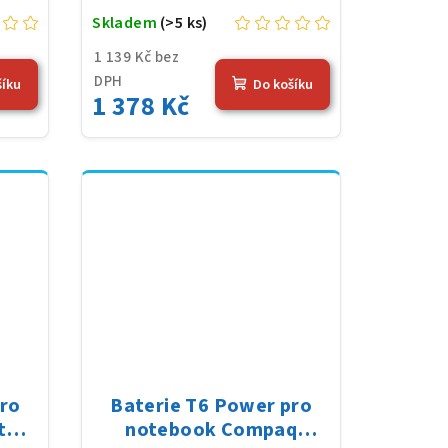
Skladem
(>5 ks)
1 139 Kč bez
DPH
šíku
Do košíku
1 378 Kč
pro
Baterie T6 Power pro
t
notebook Compaq