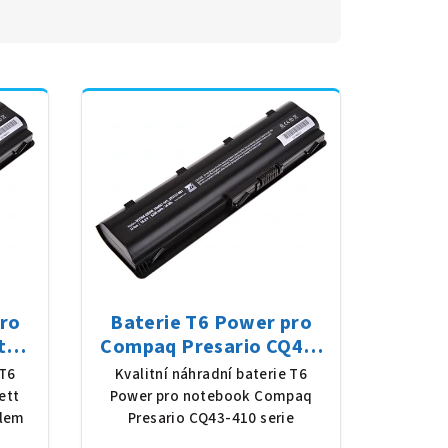
pro
Baterie T6 Power pro
t
Compaq Presario CQ43-
 Li-
410 serie, Li-Ion, 10,8 V,
 T6
Kvalitní náhradní baterie T6
 (56
5200 mAh (56 Wh), černá
ett
Power pro notebook Compaq
slem
Presario CQ43-410 serie