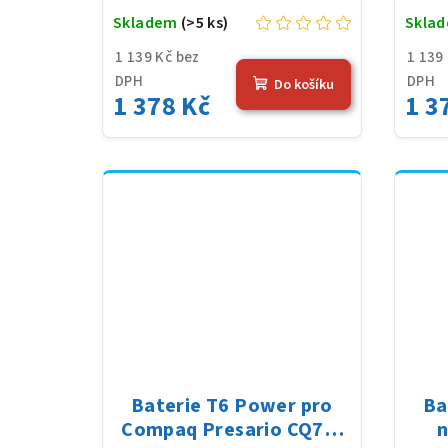
Skladem
(>5 ks)
Skla
1 139 Kč bez
1 139
DPH
DPH
Do košíku
1 378 Kč
1 3
Baterie T6 Power pro
Ba
Compaq Presario CQ72-
n