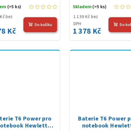
dem
(>5 ks)
Skladem
(>5 ks)
 Kč bez
1 139 Kč bez
DPH
Do košíku
Do ko
78 Kč
1 378 Kč
terie T6 Power pro
Baterie T6 Power 
otebook Hewlett
notebook Hewlet