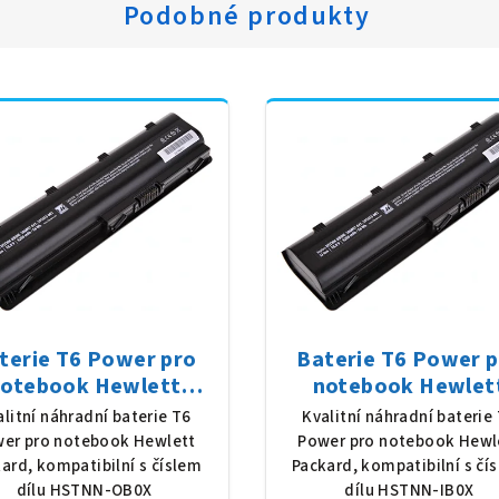
Podobné produkty
terie T6 Power pro
Baterie T6 Power 
otebook Hewlett
notebook Hewlet
ckard HSTNN-OB0X,
Packard HSTNN-IB0X,
alitní náhradní baterie T6
Kvalitní náhradní baterie
Ion, 10,8 V, 5200 mAh
Ion, 10,8 V, 5200 mAh
er pro notebook Hewlett
Power pro notebook Hewl
(56 Wh), černá
Wh), černá
ard, kompatibilní s číslem
Packard, kompatibilní s čí
dílu HSTNN-OB0X
dílu HSTNN-IB0X