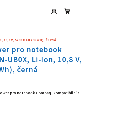
Přihlášení
Nákupní
košík
10,8 V, 5200 MAH (56 WH), ČERNÁ
ower pro notebook Compaq HSTN
 Power pro notebook Compaq, kompatibilní s