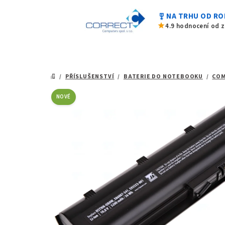
0,0
Přejít
z
military_tech
NA TRHU OD RO
na
5
star
4.9 hodnocení od 
hvězdiček.
obsah
/
PŘÍSLUŠENSTVÍ
/
BATERIE DO NOTEBOOKU
/
CO
DOMŮ
NOVÉ