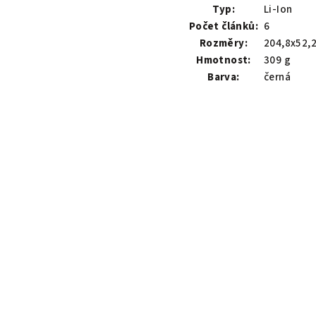
Typ:
Li-Ion
Počet článků:
6
Rozměry:
204,8x52,
Hmotnost:
309 g
Barva:
černá