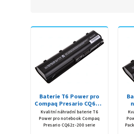
Baterie T6 Power pro
Ba
Compaq Presario CQ62z-
n
200 serie, Li-Ion, 10,8 V,
Pa
Kvalitní náhradní baterie T6
Kv
5200 mAh (56 Wh), černá
Li-
Power pro notebook Compaq
Pow
Presario CQ62z-200 serie
Pack