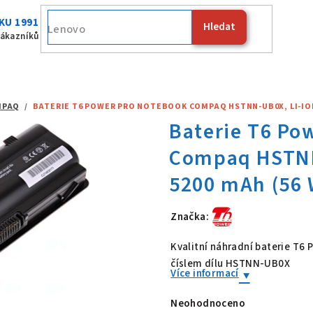
KU 1991
Hledat
Fujitsu
zákazníků
MPAQ
/
BATERIE T6 POWER PRO NOTEBOOK COMPAQ HSTNN-UB0X, LI-ION, 
Značka:
Baterie T6 P
Kvalitní náhradní baterie T6
číslem dílu HSTNN-UB0X
Více informací
Neohodnoceno
Průměrné