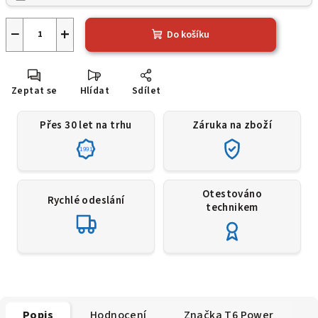
−
+
Do košíku
Zeptat se
Hlídat
Sdílet
Přes 30 let na trhu
Záruka na zboží
1991
Otestováno
Rychlé odeslání
technikem
Popis
Hodnocení
Značka
T6 Power