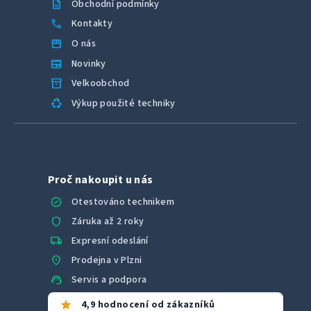
description
Obchodní podmínky
call
Kontakty
storefront
O nás
newspaper
Novinky
inventory_2
Velkoobchod
recycling
Výkup použité techniky
Proč nakoupit u nás
verified
Otestováno technikem
shield
Záruka až 2 roky
local_shipping
Expresní odeslání
location_on
Prodejna v Plzni
support_agent
Servis a podpora
star
4,9 hodnocení od zákazníků