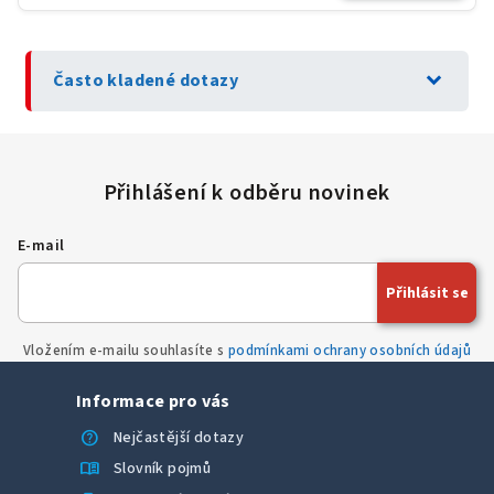
expand_more
Často kladené dotazy
E-mail
Přihlásit se
Vložením e-mailu souhlasíte s
podmínkami ochrany osobních údajů
Informace pro vás
help
Nejčastější dotazy
menu_book
Slovník pojmů