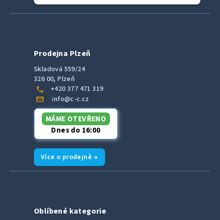
Prodejna Plzeň
Skladová 559/24
326 00, Plzeň
call
+420 377 471 319
mail
info@c-c.cz
MÁME OTEVŘENO
Dnes do 16:00
Více o prodejně →
Oblíbené kategorie