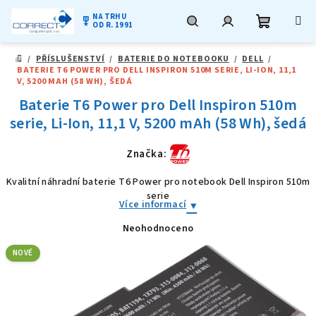
NA TRHU
military_tech
OD R. 1991
Nákupní
Hledat
Přihlášení
Přejít
/
PŘÍSLUŠENSTVÍ
/
BATERIE DO NOTEBOOKU
/
DELL
/
na
DOMŮ
BATERIE T6 POWER PRO DELL INSPIRON 510M SERIE, LI-ION, 11,1
obsah
košík
V, 5200 MAH (58 WH), ŠEDÁ
Baterie T6 Power pro Dell Inspiron 510m
serie, Li-Ion, 11,1 V, 5200 mAh (58 Wh), šedá
Značka:
Kvalitní náhradní baterie T6 Power pro notebook Dell Inspiron 510m
serie
Více informací
Neohodnoceno
Průměrné
hodnocení
produktu
NOVÉ
je
0,0
z
5
hvězdiček.