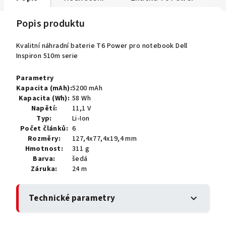
Popis produktu
Kvalitní náhradní baterie T6 Power pro notebook Dell
Inspiron 510m serie
Parametry
Kapacita (mAh):
5200 mAh
Kapacita (Wh):
58 Wh
Napětí:
11,1 V
Typ:
Li-Ion
Počet článků:
6
Rozměry:
127,4x77,4x19,4 mm
Hmotnost:
311 g
Barva:
šedá
Záruka:
24 m
Technické parametry
expand_more