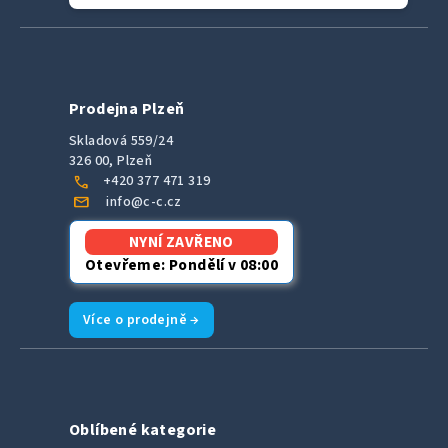
Prodejna Plzeň
Skladová 559/24
326 00, Plzeň
call
+420 377 471 319
mail
info@c-c.cz
NYNÍ ZAVŘENO
Otevřeme: Pondělí v 08:00
Více o prodejně →
Oblíbené kategorie