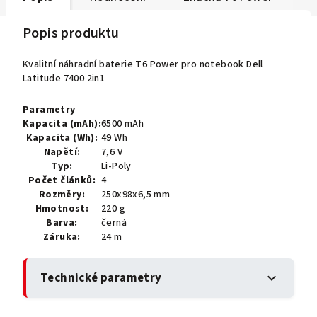
Popis produktu
Kvalitní náhradní baterie T6 Power pro notebook Dell
Latitude 7400 2in1
Parametry
Kapacita (mAh):
6500 mAh
Kapacita (Wh):
49 Wh
Napětí:
7,6 V
Typ:
Li-Poly
Počet článků:
4
Rozměry:
250x98x6,5 mm
Hmotnost:
220 g
Barva:
černá
Záruka:
24 m
Technické parametry
expand_more