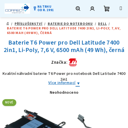
NA TRHU
military_tech
OD R. 1991
Nákupní
Hledat
Přihlášení
Přejít
/
PŘÍSLUŠENSTVÍ
/
BATERIE DO NOTEBOOKU
/
DELL
/
na
DOMŮ
BATERIE T6 POWER PRO DELL LATITUDE 7400 2IN1, LI-POLY, 7,6 V,
obsah
košík
6500 MAH (49 WH), ČERNÁ
Baterie T6 Power pro Dell Latitude 7400
2in1, Li-Poly, 7,6 V, 6500 mAh (49 Wh), černá
Značka:
Kvalitní náhradní baterie T6 Power pro notebook Dell Latitude 7400
2in1
Více informací
Neohodnoceno
Průměrné
hodnocení
produktu
NOVÉ
je
0,0
z
5
hvězdiček.