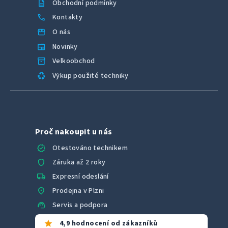
description
Obchodní podmínky
call
Kontakty
storefront
O nás
newspaper
Novinky
inventory_2
Velkoobchod
recycling
Výkup použité techniky
Proč nakoupit u nás
verified
Otestováno technikem
shield
Záruka až 2 roky
local_shipping
Expresní odeslání
location_on
Prodejna v Plzni
support_agent
Servis a podpora
star
4,9 hodnocení od zákazníků