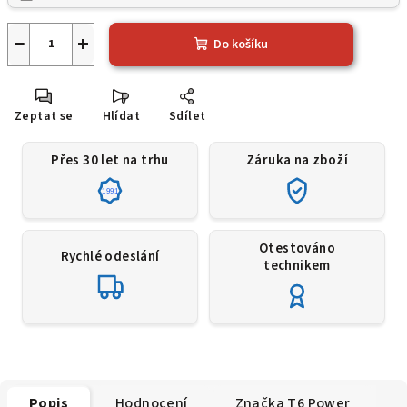
−
+
Do košíku
Zeptat se
Hlídat
Sdílet
Přes 30 let na trhu
Záruka na zboží
1991
Otestováno
Rychlé odeslání
technikem
Popis
Hodnocení
Značka
T6 Power