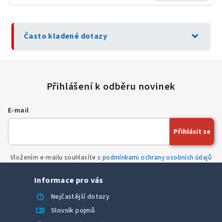
expand_more
Často kladené dotazy
E-mail
Přihlásit se
Vložením e-mailu souhlasíte s
podmínkami ochrany osobních údajů
Informace pro vás
help
Nejčastější dotazy
menu_book
Slovník pojmů