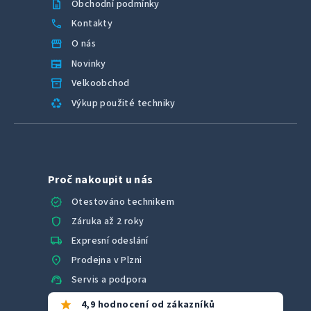
description
Obchodní podmínky
call
Kontakty
storefront
O nás
newspaper
Novinky
inventory_2
Velkoobchod
recycling
Výkup použité techniky
Proč nakoupit u nás
verified
Otestováno technikem
shield
Záruka až 2 roky
local_shipping
Expresní odeslání
location_on
Prodejna v Plzni
support_agent
Servis a podpora
star
4,9 hodnocení od zákazníků