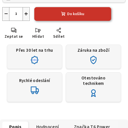
−
+
Do košíku
Zeptat se
Hlídat
Sdílet
Přes 30 let na trhu
Záruka na zboží
1991
Otestováno
Rychlé odeslání
technikem
Popis
Hodnocení
Značka
T6 Power