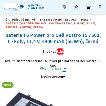
NA TRHU
military_tech
OD R. 1991
Nákupní
Hledat
Přihlášení
Přejít
/
PŘÍSLUŠENSTVÍ
/
BATERIE DO NOTEBOOKU
/
DELL
/
na
DOMŮ
BATERIE T6 POWER PRO DELL VOSTRO 15 7500, LI-POLY, 11,4 V,
obsah
košík
4900 MAH (56 WH), ČERNÁ
Baterie T6 Power pro Dell Vostro 15 7500,
Li-Poly, 11,4 V, 4900 mAh (56 Wh), černá
Značka:
Kvalitní náhradní baterie T6 Power pro notebook Dell Vostro 15
7500
Více informací
Neohodnoceno
Průměrné
hodnocení
produktu
NOVÉ
je
0,0
z
5
hvězdiček.