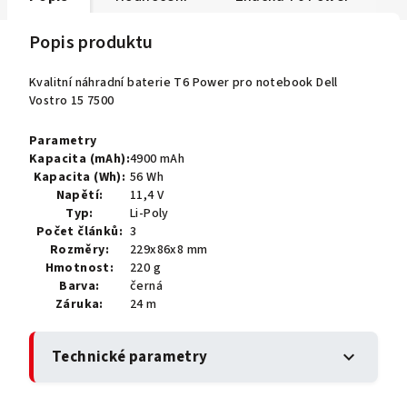
Popis produktu
Kvalitní náhradní baterie T6 Power pro notebook Dell
Vostro 15 7500
Parametry
Kapacita (mAh):
4900 mAh
Kapacita (Wh):
56 Wh
Napětí:
11,4 V
Typ:
Li-Poly
Počet článků:
3
Rozměry:
229x86x8 mm
Hmotnost:
220 g
Barva:
černá
Záruka:
24 m
Technické parametry
expand_more