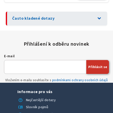
expand_more
Často kladené dotazy
E-mail
Přihlásit se
Vložením e-mailu souhlasíte s
podmínkami ochrany osobních údajů
Informace pro vás
help
Nejčastější dotazy
menu_book
Slovník pojmů