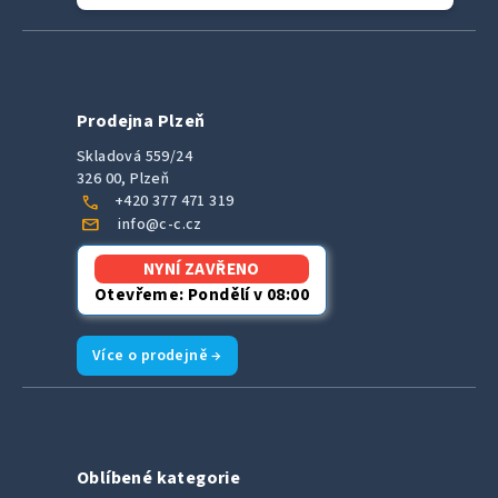
Prodejna Plzeň
Skladová 559/24
326 00, Plzeň
call
+420 377 471 319
mail
info@c-c.cz
NYNÍ ZAVŘENO
Otevřeme: Pondělí v 08:00
Více o prodejně →
Oblíbené kategorie