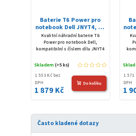
Baterie T6 Power pro
Ba
notebook Dell JNYT4, Li-
note
Poly, 11,4 V, 4878 mAh
Li
Kvalitní náhradní baterie T6
Kv
(57 Wh), černá
m
Power pro notebook Dell,
P
kompatibilní s číslem dílu JNYT4
komp
Skladem
(>5 ks)
Skla
1 553 Kč bez
1 571
DPH
DPH
Do košíku
1 879 Kč
1 9
Často kladené dotazy