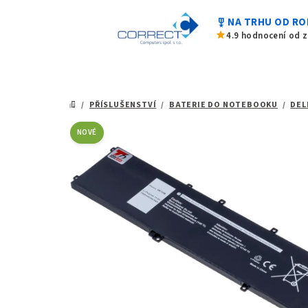
z
Přejít
5
military_tech
NA TRHU OD RO
na
hvězdiček.
star
4.9 hodnocení od 
obsah
/
PŘÍSLUŠENSTVÍ
/
BATERIE DO NOTEBOOKU
/
DEL
DOMŮ
NOVÉ