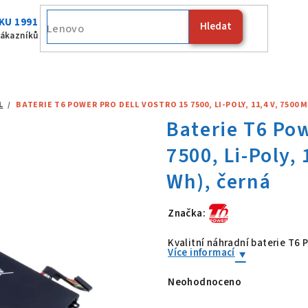
KU 1991
Hledat
Fujitsu
zákazníků
L
/
BATERIE T6 POWER PRO DELL VOSTRO 15 7500, LI-POLY, 11,4 V, 7500 
Značka:
Baterie T6 Po
Kvalitní náhradní baterie T6
Více informací
Neohodnoceno
Průměrné
hodnocení
produktu