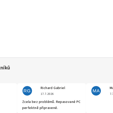
Richard Gabriel
Ma
RG
MA
cení obchodu je 5 z 5 hvězdiček.
Hodnocení obchodu je 5 z 5 hvěz
17.7.2026
7.
Zcela bez problémů. Repasované PC
perfektně připravené.