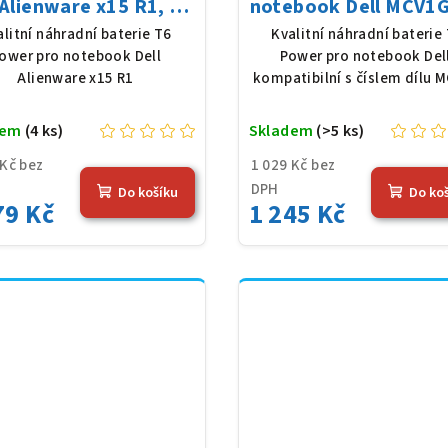
 Alienware x15 R1, Li-
notebook Dell MCV1G,
ly, 11,4 V, 7630 mAh
Poly, 7,6 V, 8000 mAh
alitní náhradní baterie T6
Kvalitní náhradní baterie
(87 Wh), černá
Wh), černá
ower pro notebook Dell
Power pro notebook Dell
Alienware x15 R1
kompatibilní s číslem dílu 
dem
(4 ks)
Skladem
(>5 ks)
 Kč bez
1 029 Kč bez
DPH
Do košíku
Do ko
79 Kč
1 245 Kč