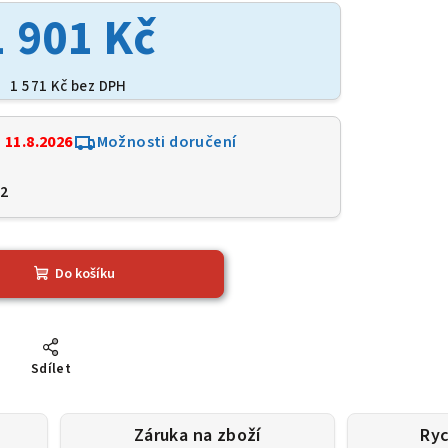
1 901 Kč
1 571 Kč bez DPH
:
11.8.2026
Možnosti doručení
2
Do košíku
Sdílet
Záruka na zboží
Ryc