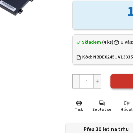
je
0,0
z
5
hvězdiček.
Skladem
(4 ks)
U vás
Kód:
NBDE0245_V13335
−
+
Tisk
Zeptat se
Hlídat
Přes 30 let na trhu