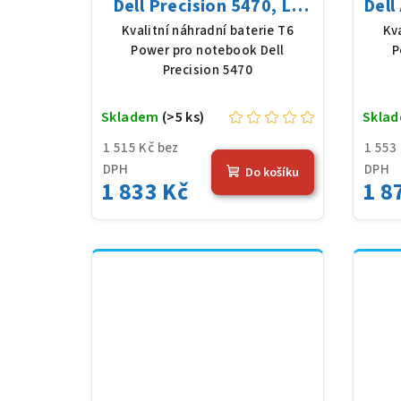
Dell Precision 5470, Li-
Dell
Poly, 15,4 V, 4670 mAh
Po
Kvalitní náhradní baterie T6
Kv
(72 Wh), černá
Power pro notebook Dell
P
Precision 5470
Skladem
(>5 ks)
Skla
1 515 Kč bez
1 553
DPH
DPH
Do košíku
1 833 Kč
1 8