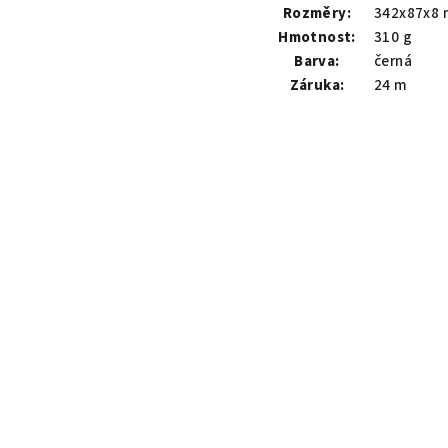
Rozměry:
342x87x8
Hmotnost:
310 g
Barva:
černá
Záruka:
24 m