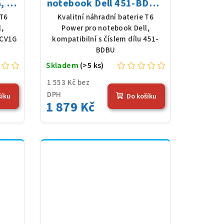
 Li-
notebook Dell 451-BDBU,
 (61
Li-Poly, 11,4 V, 4878 mAh
 T6
Kvalitní náhradní baterie T6
(57 Wh), černá
,
Power pro notebook Dell,
MCV1G
kompatibilní s číslem dílu 451-
BDBU
Skladem
(>5 ks)
1 553 Kč bez
DPH
šíku
Do košíku
1 879 Kč