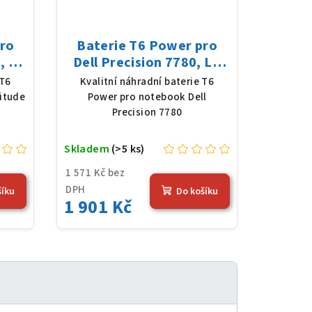
pro
Baterie T6 Power pro
, Li-
Dell Precision 7780, Li-
mAh
Poly, 11,55 V, 8050 mAh
 T6
Kvalitní náhradní baterie T6
(93 Wh), černá
itude
Power pro notebook Dell
Precision 7780
Skladem
(>5 ks)
1 571 Kč bez
DPH
šíku
Do košíku
1 901 Kč