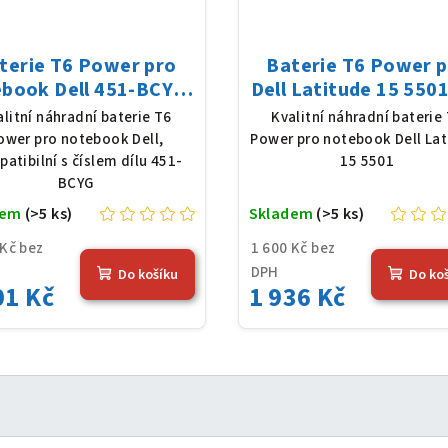
terie T6 Power pro
Baterie T6 Power 
book Dell 451-BCYG,
Dell Latitude 15 5501
-Poly, 11,55 V, 8050
Poly, 11,4 V, 8500 
alitní náhradní baterie T6
Kvalitní náhradní baterie
Ah (93 Wh), černá
(97 Wh), černá
ower pro notebook Dell,
Power pro notebook Dell Lat
atibilní s číslem dílu 451-
15 5501
BCYG
dem
(>5 ks)
Skladem
(>5 ks)
 Kč bez
1 600 Kč bez
DPH
Do košíku
Do ko
01 Kč
1 936 Kč