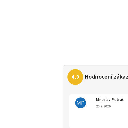
Miroslav Petráš
MP
Hodno
20.7.2026