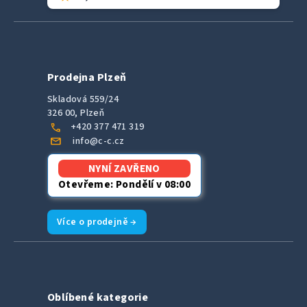
Prodejna Plzeň
Skladová 559/24
326 00, Plzeň
call
+420 377 471 319
mail
info@c-c.cz
NYNÍ ZAVŘENO
Otevřeme: Pondělí v 08:00
Více o prodejně →
Oblíbené kategorie