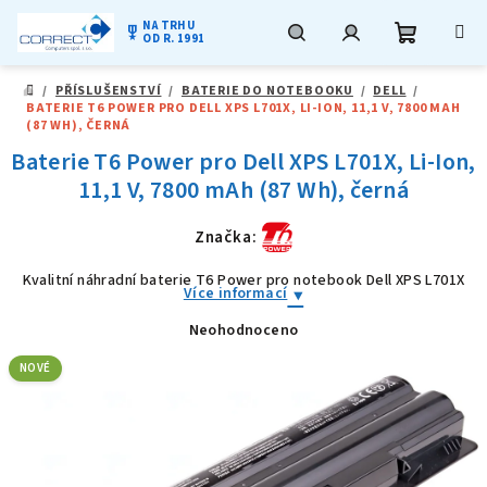
NA TRHU
military_tech
OD R. 1991
Nákupní
Hledat
Přihlášení
Přejít
/
PŘÍSLUŠENSTVÍ
/
BATERIE DO NOTEBOOKU
/
DELL
/
na
DOMŮ
BATERIE T6 POWER PRO DELL XPS L701X, LI-ION, 11,1 V, 7800 MAH
obsah
košík
(87 WH), ČERNÁ
Baterie T6 Power pro Dell XPS L701X, Li-Ion,
11,1 V, 7800 mAh (87 Wh), černá
Značka:
Kvalitní náhradní baterie T6 Power pro notebook Dell XPS L701X
Více informací
Neohodnoceno
Průměrné
hodnocení
produktu
NOVÉ
je
0,0
z
5
hvězdiček.