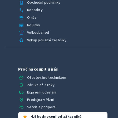
description
Obchodní podmínky
call
Kontakty
storefront
O nás
newspaper
Novinky
inventory_2
Velkoobchod
recycling
Výkup použité techniky
Proč nakoupit u nás
verified
Otestováno technikem
shield
Záruka až 2 roky
local_shipping
Expresní odeslání
location_on
Prodejna v Plzni
support_agent
Servis a podpora
star
4,9 hodnocení od zákazníků