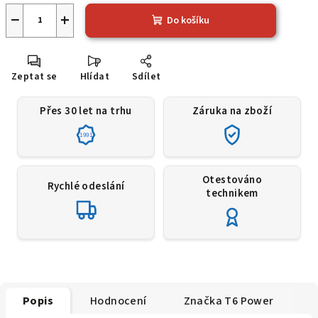
−
+
Do košíku
Zeptat se
Hlídat
Sdílet
Přes 30 let na trhu
Záruka na zboží
1991
Otestováno
Rychlé odeslání
technikem
Popis
Hodnocení
Značka
T6 Power