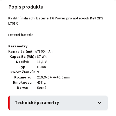
Popis produktu
Kvalitní náhradní baterie T6 Power pro notebook Dell XPS
L701X
Externí baterie
Parametry
Kapacita (mAh):
7800 mAh
Kapacita (Wh):
87 Wh
Napětí:
11,1 V
Typ:
Li-Ion
Počet článků:
9
Rozměry:
220,9x54,4x40,5 mm
Hmotnost:
458 g
Barva:
černá
Technické parametry
expand_more