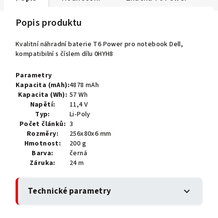
Popis produktu
Kvalitní náhradní baterie T6 Power pro notebook Dell,
kompatibilní s číslem dílu 0HYH8
Parametry
Kapacita (mAh):
4878 mAh
Kapacita (Wh):
57 Wh
Napětí:
11,4 V
Typ:
Li-Poly
Počet článků:
3
Rozměry:
256x80x6 mm
Hmotnost:
200 g
Barva:
černá
Záruka:
24 m
Technické parametry
expand_more