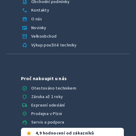
description
Obchodní podmínky
call
Kontakty
storefront
O nás
newspaper
Novinky
inventory_2
Velkoobchod
recycling
Výkup použité techniky
Proč nakoupit u nás
verified
Otestováno technikem
shield
Záruka až 2 roky
local_shipping
Expresní odeslání
location_on
Prodejna v Plzni
support_agent
Servis a podpora
star
4,9 hodnocení od zákazníků