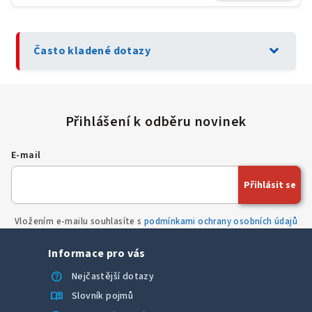
expand_more
Často kladené dotazy
E-mail
Přihlásit se
Vložením e-mailu souhlasíte s
podmínkami ochrany osobních údajů
Informace pro vás
help
Nejčastější dotazy
menu_book
Slovník pojmů