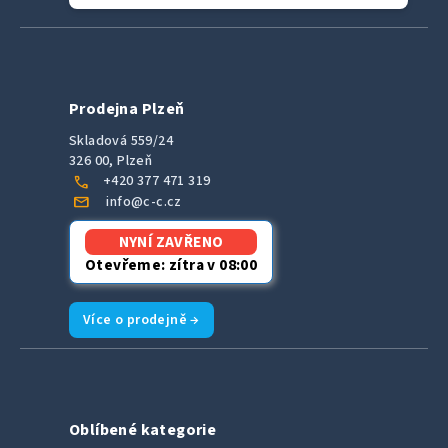
Prodejna Plzeň
Skladová 559/24
326 00, Plzeň
call
+420 377 471 319
mail
info@c-c.cz
NYNÍ ZAVŘENO
Otevřeme: zítra v 08:00
Více o prodejně →
Oblíbené kategorie