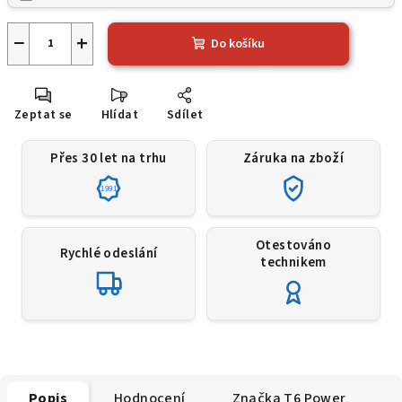
−
+
Do košíku
Zeptat se
Hlídat
Sdílet
Přes 30 let na trhu
Záruka na zboží
1991
Otestováno
Rychlé odeslání
technikem
Popis
Hodnocení
Značka
T6 Power