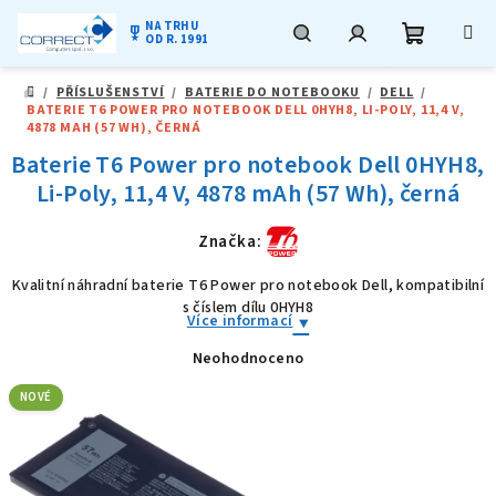
NA TRHU
military_tech
OD R. 1991
Nákupní
Hledat
Přihlášení
Přejít
/
PŘÍSLUŠENSTVÍ
/
BATERIE DO NOTEBOOKU
/
DELL
/
na
DOMŮ
BATERIE T6 POWER PRO NOTEBOOK DELL 0HYH8, LI-POLY, 11,4 V,
obsah
košík
4878 MAH (57 WH), ČERNÁ
Baterie T6 Power pro notebook Dell 0HYH8,
Li-Poly, 11,4 V, 4878 mAh (57 Wh), černá
Značka:
Kvalitní náhradní baterie T6 Power pro notebook Dell, kompatibilní
s číslem dílu 0HYH8
Více informací
Neohodnoceno
Průměrné
hodnocení
produktu
NOVÉ
je
0,0
z
5
hvězdiček.