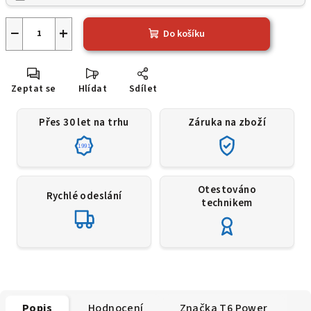
−
+
Do košíku
Zeptat se
Hlídat
Sdílet
Přes 30 let na trhu
Záruka na zboží
1991
Otestováno
Rychlé odeslání
technikem
Popis
Hodnocení
Značka
T6 Power