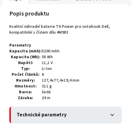
Popis produktu
Kvalitní náhradní baterie T6 Power pro notebook Dell,
kompatibilní s číslem dílu 4M983
Parametry
Kapacita (mAh):
5200 mAh
Kapacita (Wh):
58 Wh
Napětí:
11,1 V
Typ:
Li-Ion
Počet článků:
6
Rozměry:
127,4x77,4x19,4 mm
Hmotnost:
311 g
Barva:
šedá
Záruka:
24 m
Technické parametry
expand_more