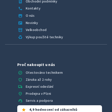
description
Obchodní podmínky
call
Kontakty
storefront
O nás
newspaper
Novinky
inventory_2
Velkoobchod
recycling
Výkup použité techniky
Proč nakoupit u nás
verified
Otestováno technikem
shield
Záruka až 2 roky
local_shipping
Expresní odeslání
location_on
Prodejna v Plzni
support_agent
Servis a podpora
star
4,9 hodnocení od zákazníků