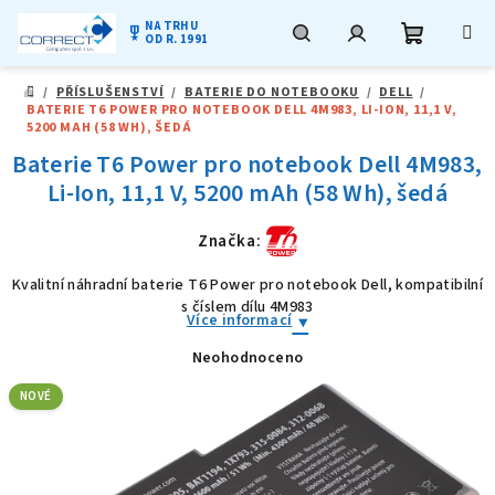
NA TRHU
military_tech
OD R. 1991
Nákupní
Hledat
Přihlášení
Přejít
/
PŘÍSLUŠENSTVÍ
/
BATERIE DO NOTEBOOKU
/
DELL
/
na
DOMŮ
BATERIE T6 POWER PRO NOTEBOOK DELL 4M983, LI-ION, 11,1 V,
obsah
košík
5200 MAH (58 WH), ŠEDÁ
Baterie T6 Power pro notebook Dell 4M983,
Li-Ion, 11,1 V, 5200 mAh (58 Wh), šedá
Značka:
Kvalitní náhradní baterie T6 Power pro notebook Dell, kompatibilní
s číslem dílu 4M983
Více informací
Neohodnoceno
Průměrné
hodnocení
produktu
NOVÉ
je
0,0
z
5
hvězdiček.