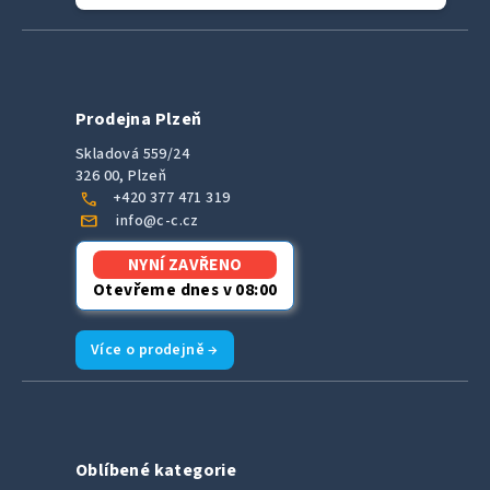
Prodejna Plzeň
Skladová 559/24
326 00, Plzeň
call
+420 377 471 319
mail
info@c-c.cz
NYNÍ ZAVŘENO
Otevřeme dnes v 08:00
Více o prodejně →
Oblíbené kategorie