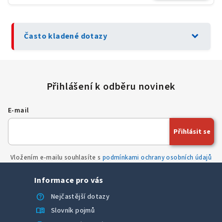
expand_more
Často kladené dotazy
E-mail
Přihlásit se
Vložením e-mailu souhlasíte s
podmínkami ochrany osobních údajů
Informace pro vás
help
Nejčastější dotazy
menu_book
Slovník pojmů