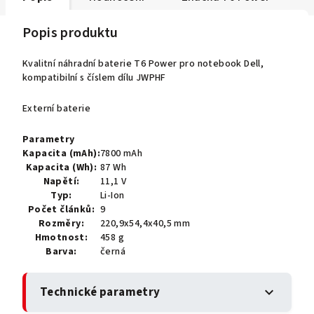
Popis produktu
Kvalitní náhradní baterie T6 Power pro notebook Dell,
kompatibilní s číslem dílu JWPHF
Externí baterie
Parametry
Kapacita (mAh):
7800 mAh
Kapacita (Wh):
87 Wh
Napětí:
11,1 V
Typ:
Li-Ion
Počet článků:
9
Rozměry:
220,9x54,4x40,5 mm
Hmotnost:
458 g
Barva:
černá
Technické parametry
expand_more