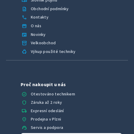
menu_book
Slovník pojmů
description
Obchodní podmínky
call
Kontakty
storefront
O nás
newspaper
Novinky
inventory_2
Velkoobchod
recycling
Výkup použité techniky
Proč nakoupit u nás
verified
Otestováno technikem
shield
Záruka až 2 roky
local_shipping
Expresní odeslání
location_on
Prodejna v Plzni
support_agent
Servis a podpora