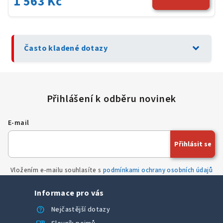
1 563 Kč
expand_more
Často kladené dotazy
E-mail
Přihlásit se
Vložením e-mailu souhlasíte s
podmínkami ochrany osobních údajů
Informace pro vás
help
Nejčastější dotazy