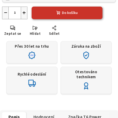
−
+
Do košíku
Zeptat se
Hlídat
Sdílet
Přes 30 let na trhu
Záruka na zboží
1991
Otestováno
Rychlé odeslání
technikem
Popis
Hodnocení
Značka
T6 Power