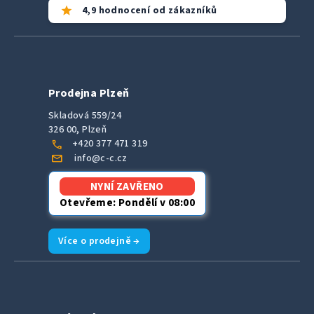
star
4,9 hodnocení od zákazníků
Prodejna Plzeň
Skladová 559/24
326 00, Plzeň
call
+420 377 471 319
mail
info@c-c.cz
NYNÍ ZAVŘENO
Otevřeme: Pondělí v 08:00
Více o prodejně →