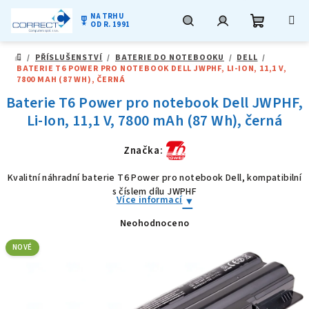
NA TRHU
military_tech
OD R. 1991
Nákupní
Hledat
Přihlášení
Přejít
/
PŘÍSLUŠENSTVÍ
/
BATERIE DO NOTEBOOKU
/
DELL
/
na
DOMŮ
BATERIE T6 POWER PRO NOTEBOOK DELL JWPHF, LI-ION, 11,1 V,
obsah
košík
7800 MAH (87 WH), ČERNÁ
Baterie T6 Power pro notebook Dell JWPHF,
Li-Ion, 11,1 V, 7800 mAh (87 Wh), černá
Značka:
Kvalitní náhradní baterie T6 Power pro notebook Dell, kompatibilní
s číslem dílu JWPHF
Více informací
Neohodnoceno
Průměrné
hodnocení
produktu
NOVÉ
je
0,0
z
5
hvězdiček.