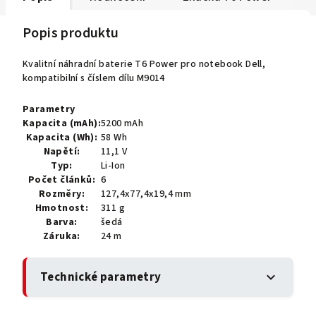
Popis produktu
Kvalitní náhradní baterie T6 Power pro notebook Dell,
kompatibilní s číslem dílu M9014
Parametry
Kapacita (mAh):
5200 mAh
Kapacita (Wh):
58 Wh
Napětí:
11,1 V
Typ:
Li-Ion
Počet článků:
6
Rozměry:
127,4x77,4x19,4 mm
Hmotnost:
311 g
Barva:
šedá
Záruka:
24 m
Technické parametry
expand_more