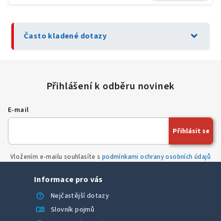
expand_more
Často kladené dotazy
E-mail
Přihlásit se
Vložením e-mailu souhlasíte s
podmínkami ochrany osobních údajů
Informace pro vás
help
Nejčastější dotazy
menu_book
Slovník pojmů