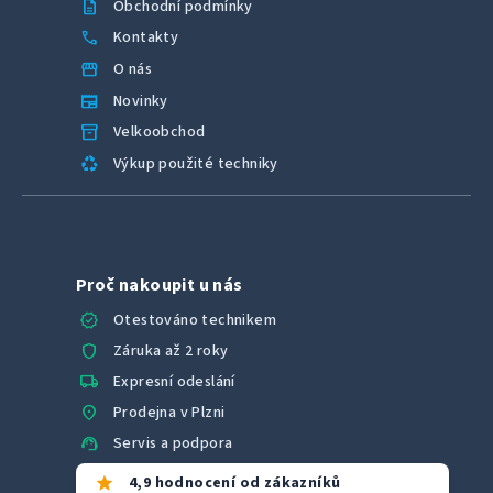
description
Obchodní podmínky
call
Kontakty
storefront
O nás
newspaper
Novinky
inventory_2
Velkoobchod
recycling
Výkup použité techniky
Proč nakoupit u nás
verified
Otestováno technikem
shield
Záruka až 2 roky
local_shipping
Expresní odeslání
location_on
Prodejna v Plzni
support_agent
Servis a podpora
star
4,9 hodnocení od zákazníků