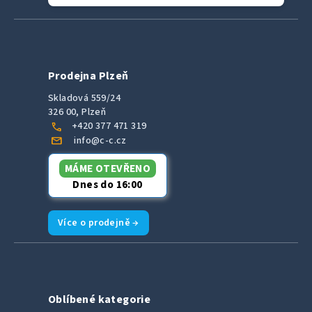
Prodejna Plzeň
Skladová 559/24
326 00, Plzeň
call
+420 377 471 319
mail
info@c-c.cz
MÁME OTEVŘENO
Dnes do 16:00
Více o prodejně →
Oblíbené kategorie