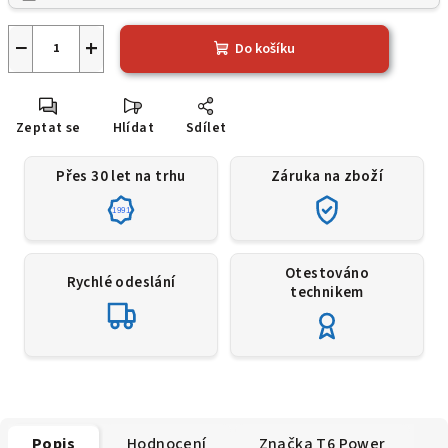
−
+
Do košíku
Zeptat se
Hlídat
Sdílet
Přes 30 let na trhu
Záruka na zboží
1991
Otestováno
Rychlé odeslání
technikem
Popis
Hodnocení
Značka
T6 Power