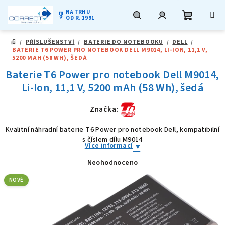
NA TRHU
military_tech
OD R. 1991
Nákupní
Hledat
Přihlášení
Přejít
/
PŘÍSLUŠENSTVÍ
/
BATERIE DO NOTEBOOKU
/
DELL
/
na
DOMŮ
BATERIE T6 POWER PRO NOTEBOOK DELL M9014, LI-ION, 11,1 V,
obsah
košík
5200 MAH (58 WH), ŠEDÁ
Baterie T6 Power pro notebook Dell M9014,
Li-Ion, 11,1 V, 5200 mAh (58 Wh), šedá
Značka:
Kvalitní náhradní baterie T6 Power pro notebook Dell, kompatibilní
s číslem dílu M9014
Více informací
Neohodnoceno
Průměrné
hodnocení
produktu
NOVÉ
je
0,0
z
5
hvězdiček.