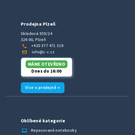
Prodejna Plzeň
Skladová 559/24
326 00, Plzeň
call
+420 377 471 319
mail
info@c-c.cz
MÁME OTEVŘENO
Dnes do 16:00
Více o prodejně →
Oblíbené kategorie
laptop_chromebook
Repasované notebooky