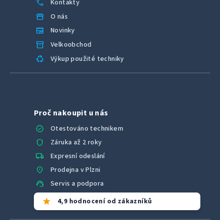
call
Kontakty
storefront
O nás
newspaper
Novinky
inventory_2
Velkoobchod
recycling
Výkup použité techniky
Proč nakoupit u nás
verified
Otestováno technikem
shield
Záruka až 2 roky
local_shipping
Expresní odeslání
location_on
Prodejna v Plzni
support_agent
Servis a podpora
star
4,9 hodnocení od zákazníků