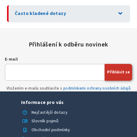
expand_more
Často kladené dotazy
E-mail
Přihlásit se
Vložením e-mailu souhlasíte s
podmínkami ochrany osobních údajů
Informace pro vás
help
Nejčastější dotazy
menu_book
Slovník pojmů
description
Obchodní podmínky