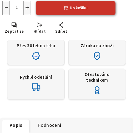
−
+
Do košíku
Zeptat se
Hlídat
Sdílet
Přes 30 let na trhu
Záruka na zboží
1991
Otestováno
Rychlé odeslání
technikem
Popis
Hodnocení