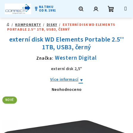
NA TRHU
military_tech
OD R. 1991
Nákupní
Hledat
Přihlášení
Přejít
/
KOMPONENTY
/
DISKY
/
EXTERNÍ DISK WD ELEMENTS
na
DOMŮ
PORTABLE 2.5'' 1TB, USB3, ČERNÝ
obsah
košík
externí disk WD Elements Portable 2.5''
1TB, USB3, černý
Western Digital
Značka:
externí disk 2,5"
Více informací
Neohodnoceno
Průměrné
hodnocení
produktu
NOVÉ
je
0,0
z
5
hvězdiček.