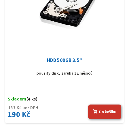
HDD 500GB 3.5"
použitý disk, záruka 12 měsíců
Skladem
(4 ks)
Prů
hod
157 Kč bez DPH
pro
190 Kč
Do košíku
je
5,0
z
5
hvěz