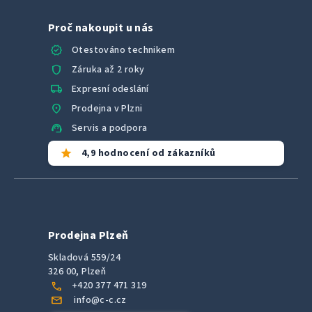
Proč nakoupit u nás
verified
Otestováno technikem
shield
Záruka až 2 roky
local_shipping
Expresní odeslání
location_on
Prodejna v Plzni
support_agent
Servis a podpora
star
4,9 hodnocení od zákazníků
Prodejna Plzeň
Skladová 559/24
326 00, Plzeň
call
+420 377 471 319
mail
info@c-c.cz