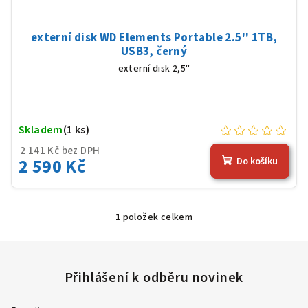
t
ů
externí disk WD Elements Portable 2.5'' 1TB,
USB3, černý
externí disk 2,5"
Skladem
(1 ks)
2 141 Kč bez DPH
2 590 Kč
Do košíku
1
položek celkem
O
v
l
á
d
a