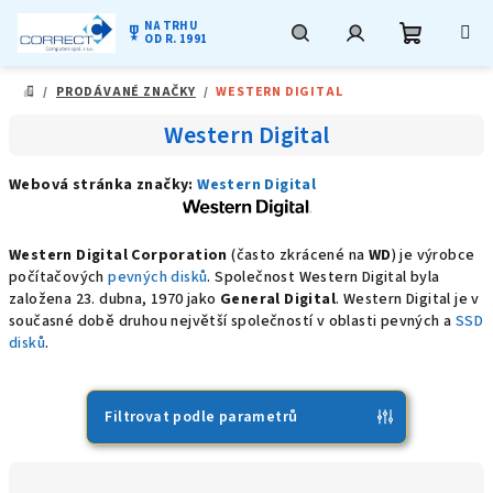
NA TRHU
military_tech
OD R. 1991
Nákupní
Hledat
Přihlášení
Přejít
/
PRODÁVANÉ ZNAČKY
/
WESTERN DIGITAL
na
DOMŮ
obsah
košík
Western Digital
Webová stránka značky:
Western Digital
Western Digital Corporation
(často zkrácené na
WD
) je výrobce
počítačových
pevných disků
. Společnost Western Digital byla
založena
23. dubna
,
1970
jako
General Digital
.
Western Digital je v
současné době druhou největší společností v oblasti pevných a
SSD
disků
.
Filtrovat podle parametrů
Ř