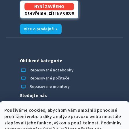
NYNÍ ZAVŘENO
Otevřeme: zítra v 08:00
Více o prodejně →
Oblíbené kategorie
laptop_chromebook
Repasované notebooky
computer
Repasované počítače
monitor
Repasované monitory
Sledujte nás
Facebook
Používáme cookies, abychom Vám umožnili pohodlné
Možnosti úhrady
prohlížení webu a díky analýze provozu webu neustále
zlepšovali jeho funkce, výkon a použitelnost.
Podmínky