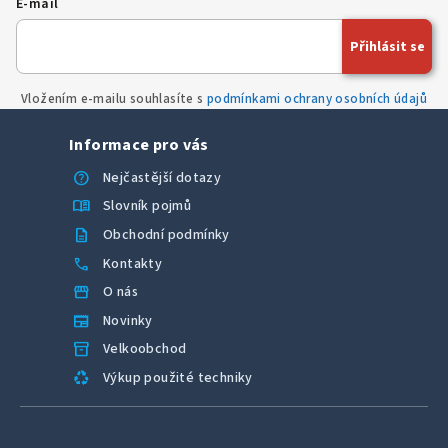
E-mail
c
í
Přihlásit se
p
r
Vložením e-mailu souhlasíte s
podmínkami ochrany osobních údajů
v
k
Informace pro vás
y
v
help
Nejčastější dotazy
ý
menu_book
Slovník pojmů
p
description
Obchodní podmínky
i
call
Kontakty
s
u
storefront
O nás
newspaper
Novinky
inventory_2
Velkoobchod
recycling
Výkup použité techniky