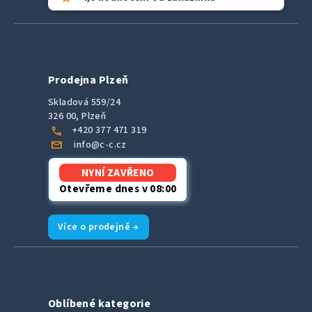
Prodejna Plzeň
Skladová 559/24
326 00, Plzeň
call
+420 377 471 319
mail
info@c-c.cz
NYNÍ ZAVŘENO
Otevřeme dnes v 08:00
Více o prodejně →
Oblíbené kategorie