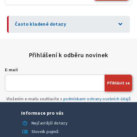
expand_more
Často kladené dotazy
E-mail
Přihlásit se
Vložením e-mailu souhlasíte s
podmínkami ochrany osobních údajů
Informace pro vás
help
Nejčastější dotazy
menu_book
Slovník pojmů