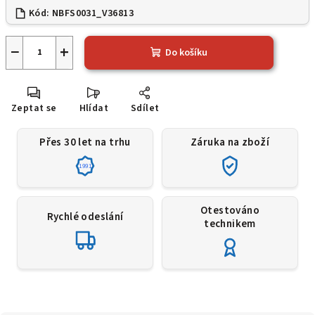
Kód:
NBFS0031_V36813
−
+
Do košíku
Zeptat se
Hlídat
Sdílet
Přes 30 let na trhu
Záruka na zboží
1991
Otestováno
Rychlé odeslání
technikem