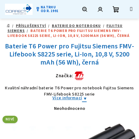
NA TRHU
military_tech
OD R. 1991
Nákupní
Hledat
Přihlášení
Přejít
/
PŘÍSLUŠENSTVÍ
/
BATERIE DO NOTEBOOKU
/
FUJITSU
na
DOMŮ
SIEMENS
/
BATERIE T6 POWER PRO FUJITSU SIEMENS FMV-
obsah
košík
LIFEBOOK S8225 SERIE, LI-ION, 10,8 V, 5200 MAH (56 WH), ČERNÁ
Baterie T6 Power pro Fujitsu Siemens FMV-
Lifebook S8225 serie, Li-Ion, 10,8 V, 5200
mAh (56 Wh), černá
Značka:
Kvalitní náhradní baterie T6 Power pro notebook Fujitsu Siemens
FMV-Lifebook S8225 serie
Více informací
Neohodnoceno
Průměrné
hodnocení
produktu
NOVÉ
je
0,0
z
5