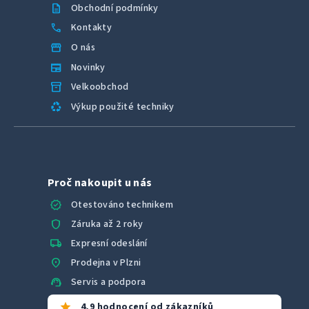
description
Obchodní podmínky
call
Kontakty
storefront
O nás
newspaper
Novinky
inventory_2
Velkoobchod
recycling
Výkup použité techniky
Proč nakoupit u nás
verified
Otestováno technikem
shield
Záruka až 2 roky
local_shipping
Expresní odeslání
location_on
Prodejna v Plzni
support_agent
Servis a podpora
star
4,9 hodnocení od zákazníků