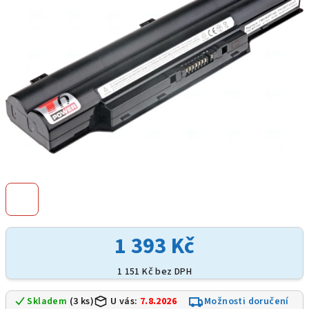
hvězdiček.
1 393 Kč
1 151 Kč bez DPH
Skladem
(3 ks)
U vás:
7.8.2026
Možnosti doručení