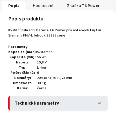
Popis
Hodnocení
Značka
T6 Power
Popis produktu
Kvalitní náhradní baterie T6 Power pro notebook Fujitsu
Siemens FMV-Lifebook S8225 serie
Parametry
Kapacita (mAh):
5200 mAh
Kapacita (Wh):
56 Wh
Napětí:
10,8 V
Typ:
Li-Ion
Počet článků:
6
Rozměry:
204,6x41,9x20,75 mm
Hmotnost:
307 g
Barva:
černá
Technické parametry
expand_more