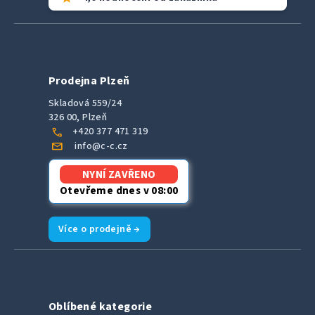
Prodejna Plzeň
Skladová 559/24
326 00, Plzeň
call
+420 377 471 319
mail
info@c-c.cz
NYNÍ ZAVŘENO
Otevřeme dnes v 08:00
Více o prodejně →
Oblíbené kategorie