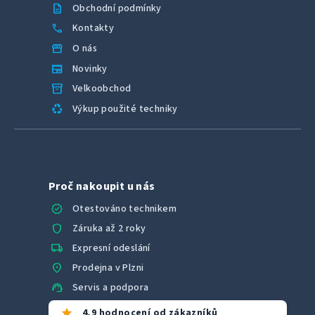
description
Obchodní podmínky
call
Kontakty
storefront
O nás
newspaper
Novinky
inventory_2
Velkoobchod
recycling
Výkup použité techniky
Proč nakoupit u nás
verified
Otestováno technikem
shield
Záruka až 2 roky
local_shipping
Expresní odeslání
location_on
Prodejna v Plzni
support_agent
Servis a podpora
star
4,9 hodnocení od zákazníků