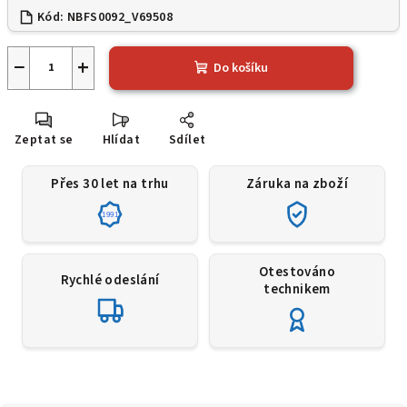
Kód:
NBFS0092_V69508
−
+
Do košíku
Zeptat se
Hlídat
Sdílet
Přes 30 let na trhu
Záruka na zboží
1991
Otestováno
Rychlé odeslání
technikem