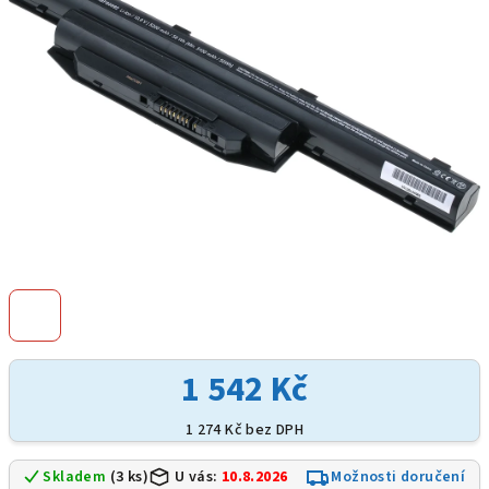
hvězdiček.
1 542 Kč
1 274 Kč bez DPH
Skladem
(3 ks)
U vás:
10.8.2026
Možnosti doručení