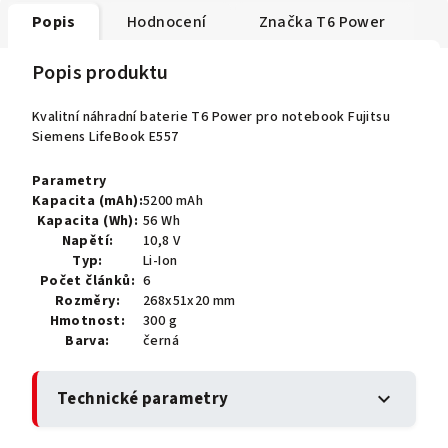
Popis
Hodnocení
Značka
T6 Power
Popis produktu
Kvalitní náhradní baterie T6 Power pro notebook Fujitsu
Siemens LifeBook E557
Parametry
Kapacita (mAh):
5200 mAh
Kapacita (Wh):
56 Wh
Napětí:
10,8 V
Typ:
Li-Ion
Počet článků:
6
Rozměry:
268x51x20 mm
Hmotnost:
300 g
Barva:
černá
Technické parametry
expand_more