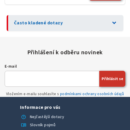
expand_more
Často kladené dotazy
E-mail
Přihlásit se
Vložením e-mailu souhlasíte s
podmínkami ochrany osobních údajů
Informace pro vás
help
Nejčastější dotazy
menu_book
Slovník pojmů