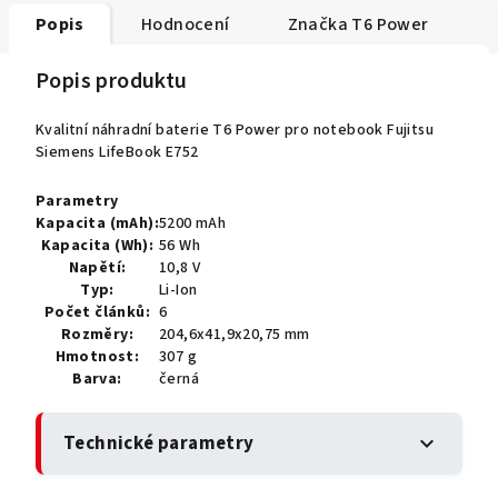
Popis
Hodnocení
Značka
T6 Power
Popis produktu
Kvalitní náhradní baterie T6 Power pro notebook Fujitsu
Siemens LifeBook E752
Parametry
Kapacita (mAh):
5200 mAh
Kapacita (Wh):
56 Wh
Napětí:
10,8 V
Typ:
Li-Ion
Počet článků:
6
Rozměry:
204,6x41,9x20,75 mm
Hmotnost:
307 g
Barva:
černá
Technické parametry
expand_more