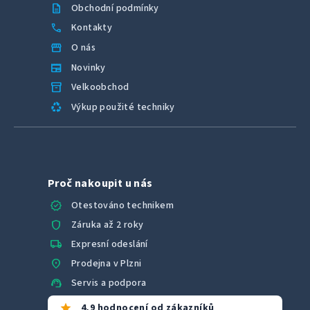
description
Obchodní podmínky
call
Kontakty
storefront
O nás
newspaper
Novinky
inventory_2
Velkoobchod
recycling
Výkup použité techniky
Proč nakoupit u nás
verified
Otestováno technikem
shield
Záruka až 2 roky
local_shipping
Expresní odeslání
location_on
Prodejna v Plzni
support_agent
Servis a podpora
star
4,9 hodnocení od zákazníků