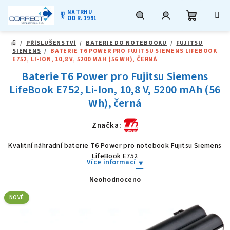
NA TRHU
military_tech
OD R. 1991
Nákupní
Hledat
Přihlášení
Přejít
/
PŘÍSLUŠENSTVÍ
/
BATERIE DO NOTEBOOKU
/
FUJITSU
na
DOMŮ
SIEMENS
/
BATERIE T6 POWER PRO FUJITSU SIEMENS LIFEBOOK
obsah
košík
E752, LI-ION, 10,8 V, 5200 MAH (56 WH), ČERNÁ
Baterie T6 Power pro Fujitsu Siemens
LifeBook E752, Li-Ion, 10,8 V, 5200 mAh (56
Wh), černá
Značka:
Kvalitní náhradní baterie T6 Power pro notebook Fujitsu Siemens
LifeBook E752
Více informací
Neohodnoceno
Průměrné
hodnocení
produktu
NOVÉ
je
0,0
z
5