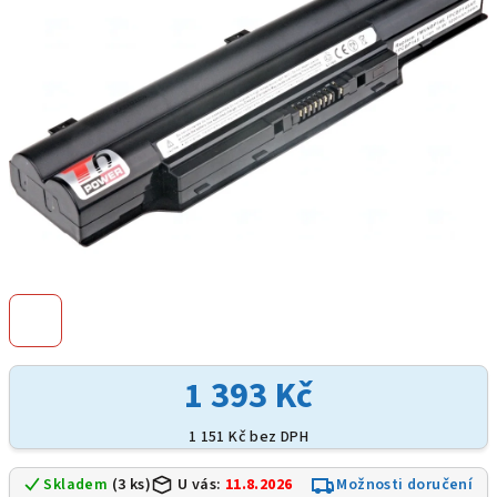
hvězdiček.
1 393 Kč
1 151 Kč bez DPH
Skladem
(3 ks)
U vás:
11.8.2026
Možnosti doručení