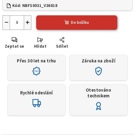
Kód:
NBFS0031_V36818
−
+
Do košíku
Zeptat se
Hlídat
Sdílet
Přes 30 let na trhu
Záruka na zboží
1991
Otestováno
Rychlé odeslání
technikem