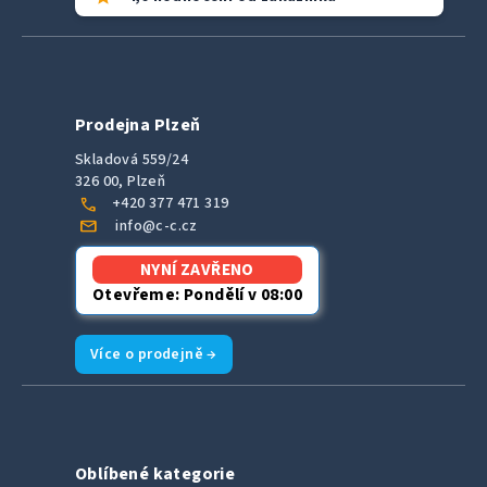
Prodejna Plzeň
Skladová 559/24
326 00, Plzeň
call
+420 377 471 319
mail
info@c-c.cz
NYNÍ ZAVŘENO
Otevřeme: Pondělí v 08:00
Více o prodejně →
Oblíbené kategorie