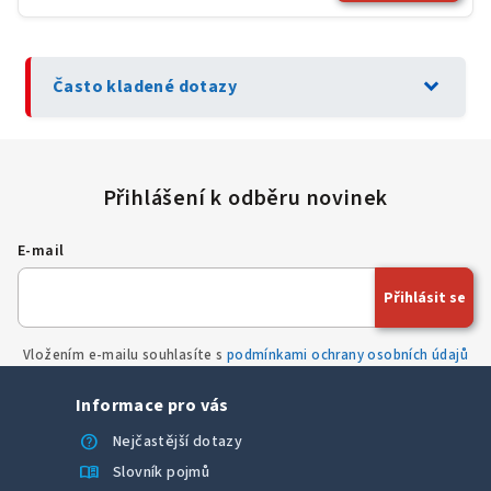
expand_more
Často kladené dotazy
E-mail
Přihlásit se
Vložením e-mailu souhlasíte s
podmínkami ochrany osobních údajů
Informace pro vás
help
Nejčastější dotazy
menu_book
Slovník pojmů