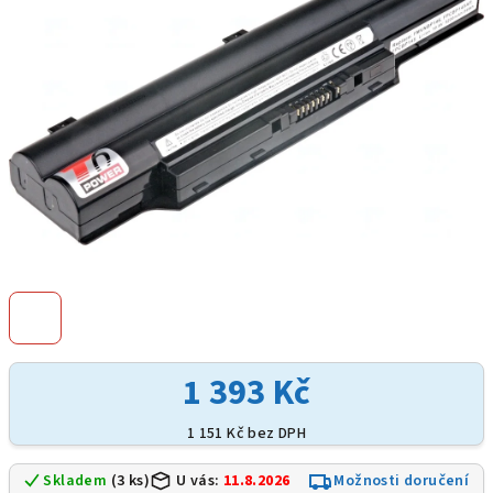
hvězdiček.
1 393 Kč
1 151 Kč bez DPH
Skladem
(3 ks)
U vás:
11.8.2026
Možnosti doručení