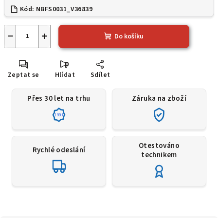
Kód:
NBFS0031_V36839
−
+
Do košíku
Zeptat se
Hlídat
Sdílet
Přes 30 let na trhu
Záruka na zboží
1991
Otestováno
Rychlé odeslání
technikem