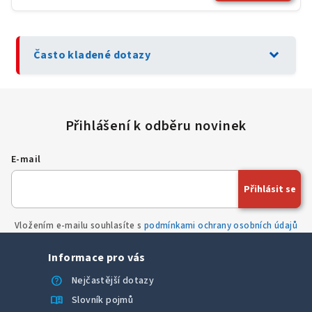
expand_more
Často kladené dotazy
E-mail
Přihlásit se
Vložením e-mailu souhlasíte s
podmínkami ochrany osobních údajů
Informace pro vás
help
Nejčastější dotazy
menu_book
Slovník pojmů