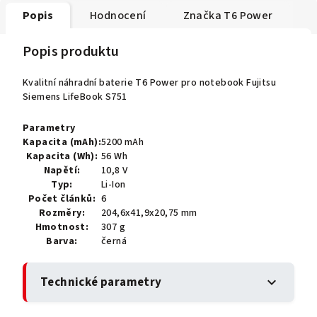
Popis
Hodnocení
Značka
T6 Power
Popis produktu
Kvalitní náhradní baterie T6 Power pro notebook Fujitsu
Siemens LifeBook S751
Parametry
Kapacita (mAh):
5200 mAh
Kapacita (Wh):
56 Wh
Napětí:
10,8 V
Typ:
Li-Ion
Počet článků:
6
Rozměry:
204,6x41,9x20,75 mm
Hmotnost:
307 g
Barva:
černá
Technické parametry
expand_more