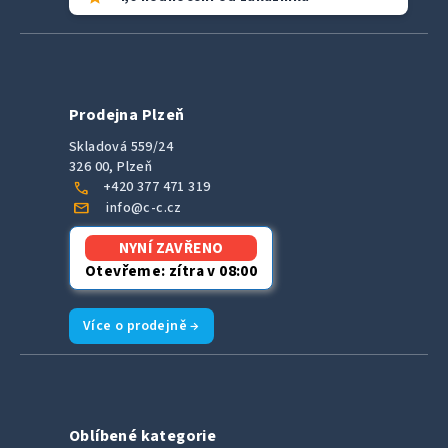
Prodejna Plzeň
Skladová 559/24
326 00, Plzeň
call
+420 377 471 319
mail
info@c-c.cz
NYNÍ ZAVŘENO
Otevřeme: zítra v 08:00
Více o prodejně →
Oblíbené kategorie