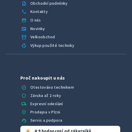
description
Obchodní podmínky
call
Kontakty
storefront
O nás
newspaper
Novinky
inventory_2
Velkoobchod
recycling
Výkup použité techniky
Proč nakoupit u nás
verified
Otestováno technikem
shield
Záruka až 2 roky
local_shipping
Expresní odeslání
location_on
Prodejna v Plzni
support_agent
Servis a podpora
star
4,9 hodnocení od zákazníků