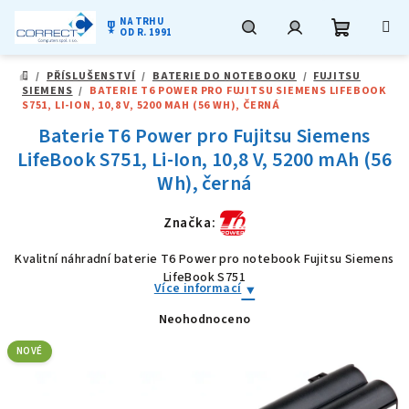
NA TRHU
military_tech
OD R. 1991
Nákupní
Hledat
Přihlášení
Přejít
/
PŘÍSLUŠENSTVÍ
/
BATERIE DO NOTEBOOKU
/
FUJITSU
na
DOMŮ
SIEMENS
/
BATERIE T6 POWER PRO FUJITSU SIEMENS LIFEBOOK
obsah
košík
S751, LI-ION, 10,8 V, 5200 MAH (56 WH), ČERNÁ
Baterie T6 Power pro Fujitsu Siemens
LifeBook S751, Li-Ion, 10,8 V, 5200 mAh (56
Wh), černá
Značka:
Kvalitní náhradní baterie T6 Power pro notebook Fujitsu Siemens
LifeBook S751
Více informací
Neohodnoceno
Průměrné
hodnocení
produktu
NOVÉ
je
0,0
z
5