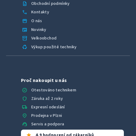
description
Obchodní podmínky
call
Kontakty
storefront
O nás
newspaper
Novinky
inventory_2
Velkoobchod
recycling
Výkup použité techniky
Proč nakoupit u nás
verified
Otestováno technikem
shield
Záruka až 2 roky
local_shipping
Expresní odeslání
location_on
Prodejna v Plzni
support_agent
Servis a podpora
star
4,9 hodnocení od zákazníků