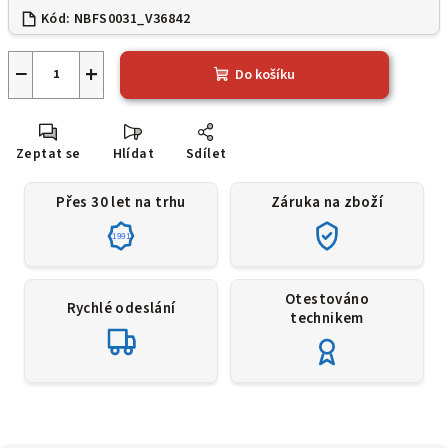
Kód:
NBFS0031_V36842
−
+
Do košíku
Zeptat se
Hlídat
Sdílet
Přes 30 let na trhu
Záruka na zboží
1991
Otestováno
Rychlé odeslání
technikem