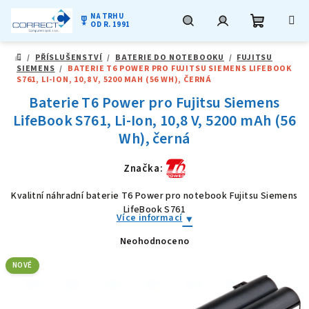
NA TRHU
military_tech
OD R. 1991
Nákupní
Hledat
Přihlášení
Přejít
/
PŘÍSLUŠENSTVÍ
/
BATERIE DO NOTEBOOKU
/
FUJITSU
na
DOMŮ
SIEMENS
/
BATERIE T6 POWER PRO FUJITSU SIEMENS LIFEBOOK
obsah
košík
S761, LI-ION, 10,8 V, 5200 MAH (56 WH), ČERNÁ
Baterie T6 Power pro Fujitsu Siemens
LifeBook S761, Li-Ion, 10,8 V, 5200 mAh (56
Wh), černá
Značka:
Kvalitní náhradní baterie T6 Power pro notebook Fujitsu Siemens
LifeBook S761
Více informací
Neohodnoceno
Průměrné
hodnocení
produktu
NOVÉ
je
0,0
z
5