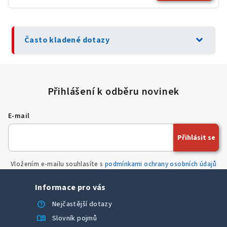
expand_more
Často kladené dotazy
E-mail
Přihlásit se
Vložením e-mailu souhlasíte s
podmínkami ochrany osobních údajů
Informace pro vás
help
Nejčastější dotazy
menu_book
Slovník pojmů