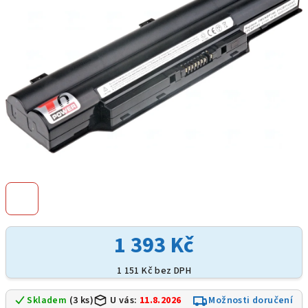
hvězdiček.
1 393 Kč
1 151 Kč bez DPH
Skladem
(3 ks)
U vás:
11.8.2026
Možnosti doručení