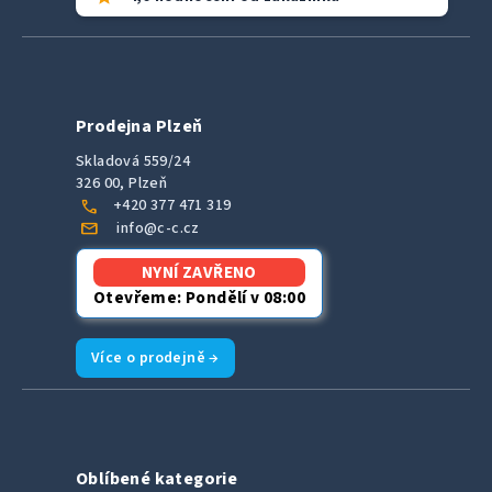
Prodejna Plzeň
Skladová 559/24
326 00, Plzeň
call
+420 377 471 319
mail
info@c-c.cz
NYNÍ ZAVŘENO
Otevřeme: Pondělí v 08:00
Více o prodejně →
Oblíbené kategorie