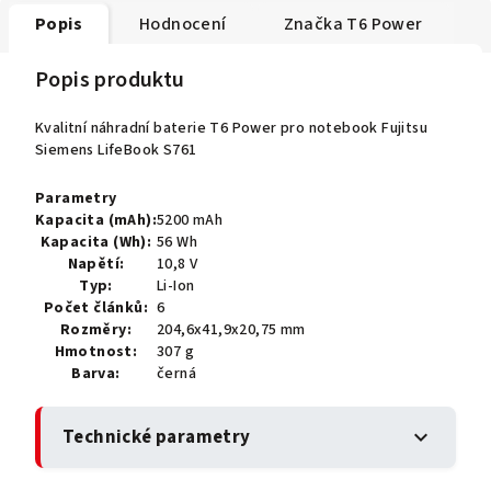
Popis
Hodnocení
Značka
T6 Power
Popis produktu
Kvalitní náhradní baterie T6 Power pro notebook Fujitsu
Siemens LifeBook S761
Parametry
Kapacita (mAh):
5200 mAh
Kapacita (Wh):
56 Wh
Napětí:
10,8 V
Typ:
Li-Ion
Počet článků:
6
Rozměry:
204,6x41,9x20,75 mm
Hmotnost:
307 g
Barva:
černá
Technické parametry
expand_more