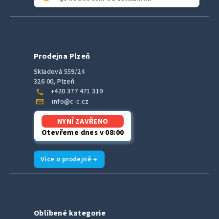
Prodejna Plzeň
Skladová 559/24
326 00, Plzeň
call
+420 377 471 319
mail
info@c-c.cz
NYNÍ ZAVŘENO
Otevřeme dnes v 08:00
Více o prodejně →
Oblíbené kategorie