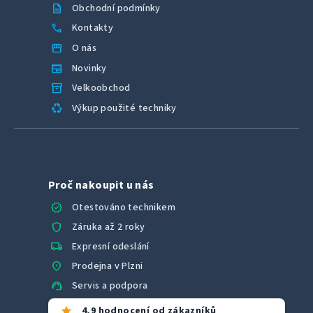
description
Obchodní podmínky
call
Kontakty
storefront
O nás
newspaper
Novinky
inventory_2
Velkoobchod
recycling
Výkup použité techniky
Proč nakoupit u nás
verified
Otestováno technikem
shield
Záruka až 2 roky
local_shipping
Expresní odeslání
location_on
Prodejna v Plzni
support_agent
Servis a podpora
star
4,9 hodnocení od zákazníků