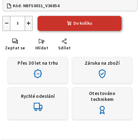
Kód:
NBFS0031_V36854
−
+
Do košíku
Zeptat se
Hlídat
Sdílet
Přes 30 let na trhu
Záruka na zboží
1991
Otestováno
Rychlé odeslání
technikem