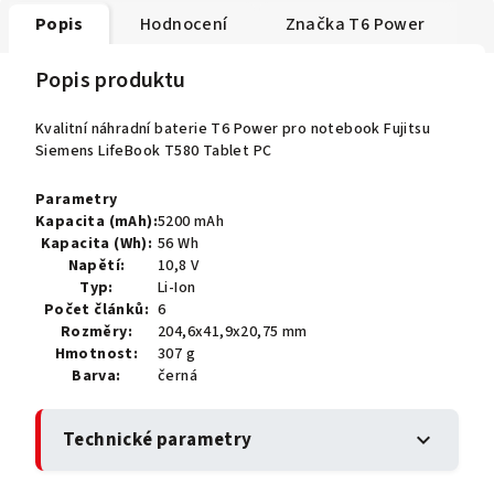
Popis
Hodnocení
Značka
T6 Power
Popis produktu
Kvalitní náhradní baterie T6 Power pro notebook Fujitsu
Siemens LifeBook T580 Tablet PC
Parametry
Kapacita (mAh):
5200 mAh
Kapacita (Wh):
56 Wh
Napětí:
10,8 V
Typ:
Li-Ion
Počet článků:
6
Rozměry:
204,6x41,9x20,75 mm
Hmotnost:
307 g
Barva:
černá
Technické parametry
expand_more