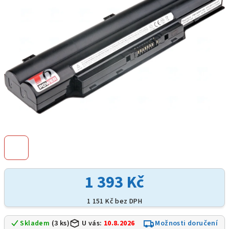
hvězdiček.
1 393 Kč
1 151 Kč bez DPH
Skladem
(3 ks)
U vás:
10.8.2026
Možnosti doručení