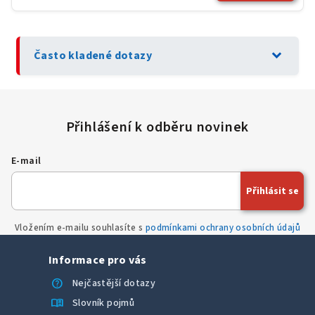
expand_more
Často kladené dotazy
E-mail
Přihlásit se
Vložením e-mailu souhlasíte s
podmínkami ochrany osobních údajů
Informace pro vás
help
Nejčastější dotazy
menu_book
Slovník pojmů