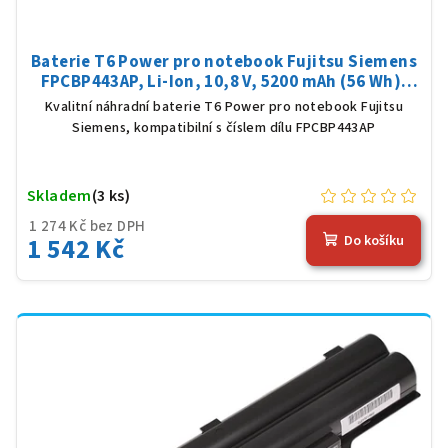
Baterie T6 Power pro notebook Fujitsu Siemens
FPCBP443AP, Li-Ion, 10,8 V, 5200 mAh (56 Wh),
černá
Kvalitní náhradní baterie T6 Power pro notebook Fujitsu
Siemens, kompatibilní s číslem dílu FPCBP443AP
Skladem
(3 ks)
1 274 Kč bez DPH
1 542 Kč
Do košíku