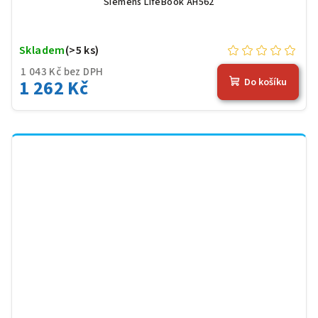
Siemens LifeBook AH562
Skladem
(>5 ks)
1 043 Kč bez DPH
1 262 Kč
Do košíku