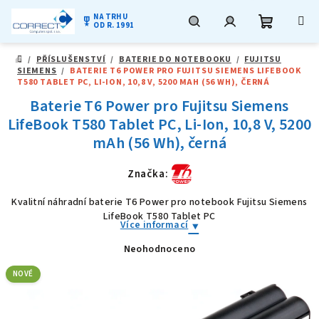
NA TRHU
military_tech
OD R. 1991
Nákupní
Hledat
Přihlášení
Přejít
/
PŘÍSLUŠENSTVÍ
/
BATERIE DO NOTEBOOKU
/
FUJITSU
na
DOMŮ
SIEMENS
/
BATERIE T6 POWER PRO FUJITSU SIEMENS LIFEBOOK
obsah
košík
T580 TABLET PC, LI-ION, 10,8 V, 5200 MAH (56 WH), ČERNÁ
Baterie T6 Power pro Fujitsu Siemens
LifeBook T580 Tablet PC, Li-Ion, 10,8 V, 5200
mAh (56 Wh), černá
Značka:
Kvalitní náhradní baterie T6 Power pro notebook Fujitsu Siemens
LifeBook T580 Tablet PC
Více informací
Neohodnoceno
Průměrné
hodnocení
produktu
NOVÉ
je
0,0
z
5