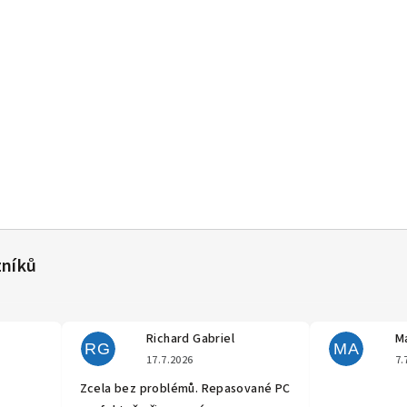
Richard Gabriel
Ma
RG
MA
cení obchodu je 5 z 5 hvězdiček.
Hodnocení obchodu je 5 z 5 hvěz
17.7.2026
7.
Zcela bez problémů. Repasované PC