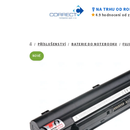
0,0
Přejít
z
military_tech
NA TRHU OD RO
na
5
star
4.9 hodnocení od 
hvězdiček.
obsah
/
PŘÍSLUŠENSTVÍ
/
BATERIE DO NOTEBOOKU
/
FUJ
DOMŮ
NOVÉ