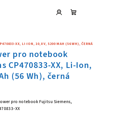
Přihlášení
Nákupní
košík
0833-XX, LI-ION, 10,8 V, 5200 MAH (56 WH), ČERNÁ
wer pro notebook Fujitsu Siem
 Power pro notebook Fujitsu Siemens,
P470833-XX