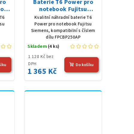
pro
Baterie T6 Power pro
Book
notebook Fujitsu
 5200
Siemens FPCBP250AP,
 T6
Kvalitní náhradní baterie T6
á
Li-Ion, 10,8 V, 5200 mAh
tsu
Power pro notebook Fujitsu
(56 Wh), černá
7
Siemens, kompatibilní s číslem
dílu FPCBP250AP
Skladem
(4 ks)
1 128 Kč bez
DPH
šíku
Do košíku
1 365 Kč