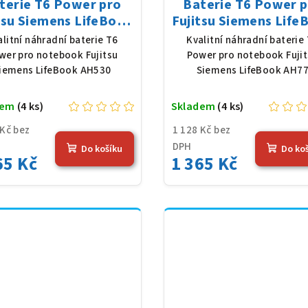
terie T6 Power pro
Baterie T6 Power 
tsu Siemens LifeBook
Fujitsu Siemens Life
530, Li-Ion, 10,8 V,
AH77, Li-Ion, 10,8 V,
alitní náhradní baterie T6
Kvalitní náhradní baterie
0 mAh (56 Wh), černá
mAh (56 Wh), čern
wer pro notebook Fujitsu
Power pro notebook Fuji
iemens LifeBook AH530
Siemens LifeBook AH7
dem
(4 ks)
Skladem
(4 ks)
 Kč bez
1 128 Kč bez
DPH
Do košíku
Do ko
65 Kč
1 365 Kč