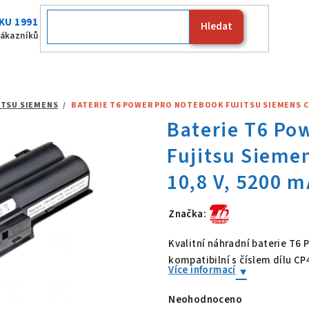
KU 1991
Hledat
Fujitsu
zákazníků
ITSU SIEMENS
/
BATERIE T6 POWER PRO NOTEBOOK FUJITSU SIEMENS CP47
Značka:
Baterie T6 Po
Kvalitní náhradní baterie T6
kompatibilní s číslem dílu C
Více informací
Neohodnoceno
Průměrné