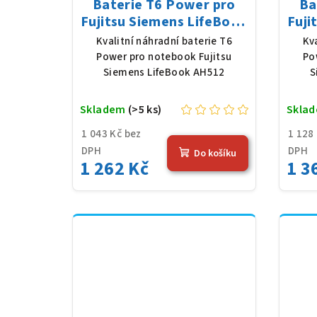
Baterie T6 Power pro
Ba
Fujitsu Siemens LifeBook
Fuji
AH512, Li-Ion, 10,8 V,
AH
Kvalitní náhradní baterie T6
Kv
5200 mAh (56 Wh), černá
520
Power pro notebook Fujitsu
Po
Siemens LifeBook AH512
S
Skladem
(>5 ks)
Skla
1 043 Kč bez
1 128
DPH
DPH
Do košíku
1 262 Kč
1 3