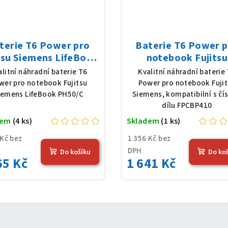
terie T6 Power pro
Baterie T6 Power 
tsu Siemens LifeBook
notebook Fujitsu
0/C, Li-Ion, 10,8 V,
Siemens FPCBP410, 
alitní náhradní baterie T6
Kvalitní náhradní baterie
0 mAh (56 Wh), černá
Poly, 14,8 V, 3240 
wer pro notebook Fujitsu
Power pro notebook Fuji
(48 Wh), šedá
iemens LifeBook PH50/C
Siemens, kompatibilní s čí
dílu FPCBP410
dem
(4 ks)
Skladem
(1 ks)
 Kč bez
1 356 Kč bez
DPH
Do košíku
Do ko
65 Kč
1 641 Kč