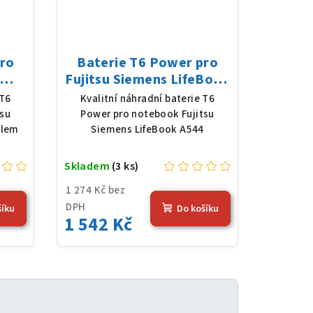
pro
Baterie T6 Power pro
Fujitsu Siemens LifeBook
Li-
A544, Li-Ion, 10,8 V, 5200
 T6
Kvalitní náhradní baterie T6
mAh
mAh (56 Wh), černá
tsu
Power pro notebook Fujitsu
slem
Siemens LifeBook A544
Skladem
(3 ks)
1 274 Kč bez
DPH
šíku
Do košíku
1 542 Kč