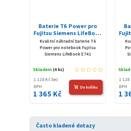
Baterie T6 Power pro
Ba
Fujitsu Siemens LifeBook
Fuji
E741, Li-Ion, 10,8 V, 5200
PH5
Kvalitní náhradní baterie T6
Kv
mAh (56 Wh), černá
520
Power pro notebook Fujitsu
Po
Siemens LifeBook E741
S
Skladem
(4 ks)
Skla
1 128 Kč bez
1 128
DPH
DPH
Do košíku
1 365 Kč
1 3
Často kladené dotazy