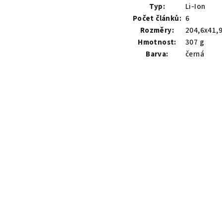
Typ:
Li-Ion
Počet článků:
6
Rozměry:
204,6x41,
Hmotnost:
307 g
Barva:
černá