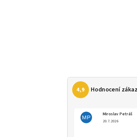
Miroslav Petráš
MP
Hodno
20.7.2026