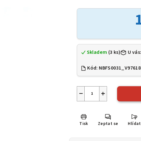
hodnocení
produktu
je
0,0
z
5
hvězdiček.
Skladem
(3 ks)
U vás
Kód:
NBFS0031_V97618
−
+
Tisk
Zeptat se
Hlídat