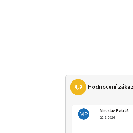
Miroslav Petráš
MP
Hodno
20.7.2026