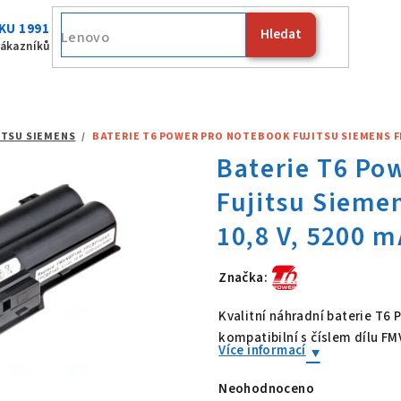
KU 1991
Hledat
Fujitsu
zákazníků
ITSU SIEMENS
/
BATERIE T6 POWER PRO NOTEBOOK FUJITSU SIEMENS FMV
Značka:
Baterie T6 Po
Kvalitní náhradní baterie T6
kompatibilní s číslem dílu 
Více informací
Neohodnoceno
Průměrné