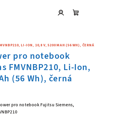
Přihlášení
Nákupní
košík
NBP210, LI-ION, 10,8 V, 5200 MAH (56 WH), ČERNÁ
wer pro notebook Fujitsu Siem
 Power pro notebook Fujitsu Siemens,
FMVNBP210