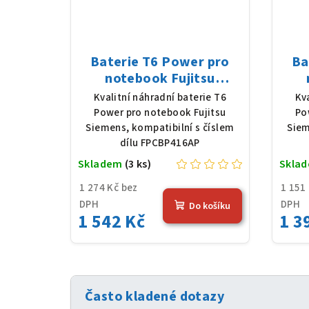
Baterie T6 Power pro
Ba
notebook Fujitsu
Siemens FPCBP416AP,
Sie
Kvalitní náhradní baterie T6
Kv
Li-Ion, 10,8 V, 5200 mAh
Ion,
Power pro notebook Fujitsu
Po
(56 Wh), černá
Siemens, kompatibilní s číslem
Siem
dílu FPCBP416AP
Skladem
(3 ks)
Skla
1 274 Kč bez
1 151
DPH
DPH
Do košíku
1 542 Kč
1 3
Často kladené dotazy