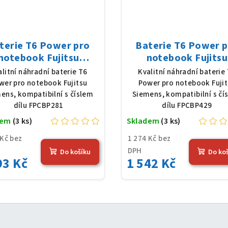
terie T6 Power pro
Baterie T6 Power 
notebook Fujitsu
notebook Fujitsu
mens FPCBP281, Li-
Siemens FPCBP429, 
alitní náhradní baterie T6
Kvalitní náhradní baterie
 10,8 V, 5200 mAh (56
Ion, 10,8 V, 5200 mAh
wer pro notebook Fujitsu
Power pro notebook Fuji
Wh), černá
Wh), černá
ens, kompatibilní s číslem
Siemens, kompatibilní s čí
dílu FPCBP281
dílu FPCBP429
dem
(3 ks)
Skladem
(3 ks)
 Kč bez
1 274 Kč bez
DPH
Do košíku
Do ko
93 Kč
1 542 Kč