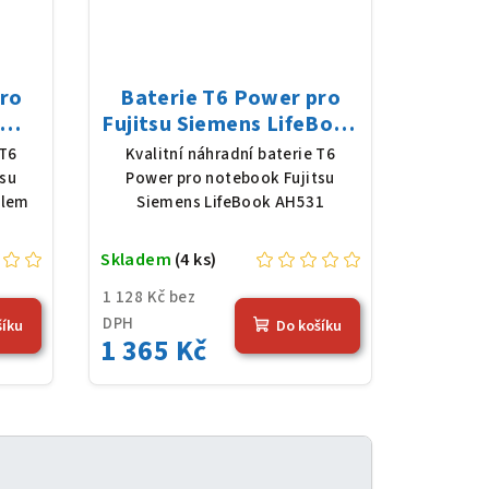
pro
Baterie T6 Power pro
Fujitsu Siemens LifeBook
Li-
AH531, Li-Ion, 10,8 V,
 T6
Kvalitní náhradní baterie T6
 (56
5200 mAh (56 Wh), černá
tsu
Power pro notebook Fujitsu
slem
Siemens LifeBook AH531
Skladem
(4 ks)
1 128 Kč bez
DPH
šíku
Do košíku
1 365 Kč