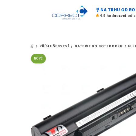
0,0
Přejít
z
military_tech
NA TRHU OD RO
na
5
star
4.9 hodnocení od 
hvězdiček.
obsah
/
PŘÍSLUŠENSTVÍ
/
BATERIE DO NOTEBOOKU
/
FUJ
DOMŮ
NOVÉ