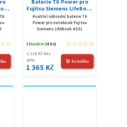
pro
Baterie T6 Power pro
Book
Fujitsu Siemens LifeBook
 V,
A531, Li-Ion, 10,8 V, 5200
 T6
Kvalitní náhradní baterie T6
erná
mAh (56 Wh), černá
tsu
Power pro notebook Fujitsu
/C
Siemens LifeBook A531
Skladem
(4 ks)
1 128 Kč bez
DPH
šíku
Do košíku
1 365 Kč