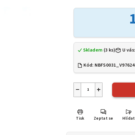
hodnocení
produktu
je
0,0
z
5
hvězdiček.
Skladem
(3 ks)
U vás
Kód:
NBFS0031_V97624
−
+
Tisk
Zeptat se
Hlídat