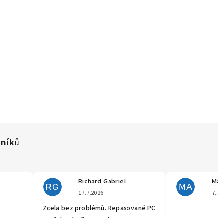
Richard Gabriel
Ma
RG
MA
cení obchodu je 5 z 5 hvězdiček.
Hodnocení obchodu je 5 z 5 hvěz
17.7.2026
7.
Zcela bez problémů. Repasované PC