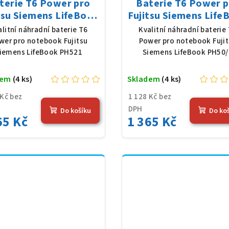
terie T6 Power pro
Baterie T6 Power 
tsu Siemens LifeBook
Fujitsu Siemens Life
521, Li-Ion, 10,8 V,
PH50/C, Li-Ion, 10,8
alitní náhradní baterie T6
Kvalitní náhradní baterie
0 mAh (56 Wh), černá
5200 mAh (56 Wh), č
wer pro notebook Fujitsu
Power pro notebook Fuji
iemens LifeBook PH521
Siemens LifeBook PH50
dem
(4 ks)
Skladem
(4 ks)
 Kč bez
1 128 Kč bez
DPH
Do košíku
Do ko
65 Kč
1 365 Kč