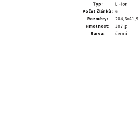
Typ:
Li-Ion
Počet článků:
6
Rozměry:
204,6x41,
Hmotnost:
307 g
Barva:
černá