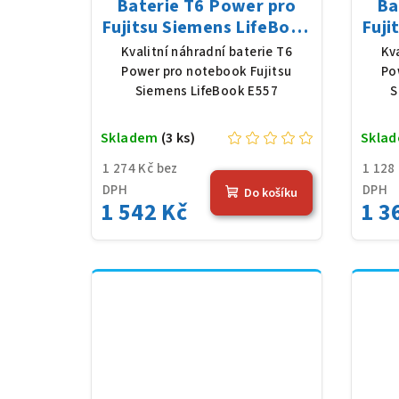
Baterie T6 Power pro
Ba
Fujitsu Siemens LifeBook
Fuji
E557, Li-Ion, 10,8 V, 5200
PH
Kvalitní náhradní baterie T6
Kv
mAh (56 Wh), černá
520
Power pro notebook Fujitsu
Po
Siemens LifeBook E557
S
Skladem
(3 ks)
Skla
1 274 Kč bez
1 128
DPH
DPH
Do košíku
1 542 Kč
1 3