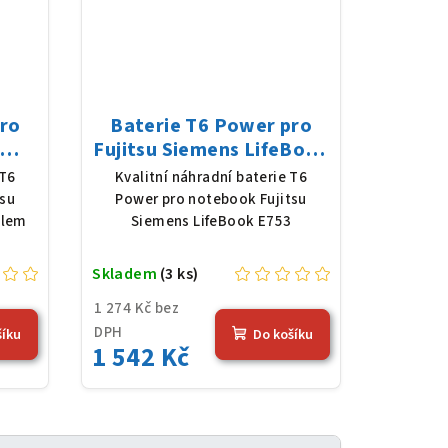
pro
Baterie T6 Power pro
Fujitsu Siemens LifeBook
Li-
E753, Li-Ion, 10,8 V, 5200
 T6
Kvalitní náhradní baterie T6
 (56
mAh (56 Wh), černá
tsu
Power pro notebook Fujitsu
slem
Siemens LifeBook E753
Skladem
(3 ks)
1 274 Kč bez
DPH
šíku
Do košíku
1 542 Kč