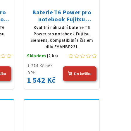
pro
Baterie T6 Power pro
Book
notebook Fujitsu
 5200
Siemens FMVNBP231, Li-
 T6
Kvalitní náhradní baterie T6
á
Ion, 10,8 V, 5200 mAh (56
tsu
Power pro notebook Fujitsu
Wh), černá
4
Siemens, kompatibilní s číslem
dílu FMVNBP231
Skladem
(2 ks)
1 274 Kč bez
DPH
šíku
Do košíku
1 542 Kč