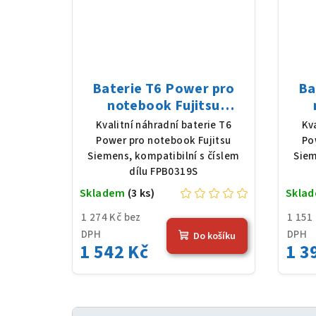
Baterie T6 Power pro
Ba
notebook Fujitsu
Siemens FPB0319S, Li-
Sie
Kvalitní náhradní baterie T6
Kv
Ion, 10,8 V, 5200 mAh (56
Ion,
Power pro notebook Fujitsu
Po
Wh), černá
Siemens, kompatibilní s číslem
Siem
dílu FPB0319S
Skladem
(3 ks)
Skla
1 274 Kč bez
1 151
DPH
DPH
Do košíku
1 542 Kč
1 3