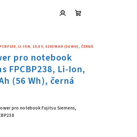
Přihlášení
Nákupní
košík
P238, LI-ION, 10,8 V, 5200 MAH (56 WH), ČERNÁ
wer pro notebook Fujitsu Siem
 Power pro notebook Fujitsu Siemens,
PCBP238