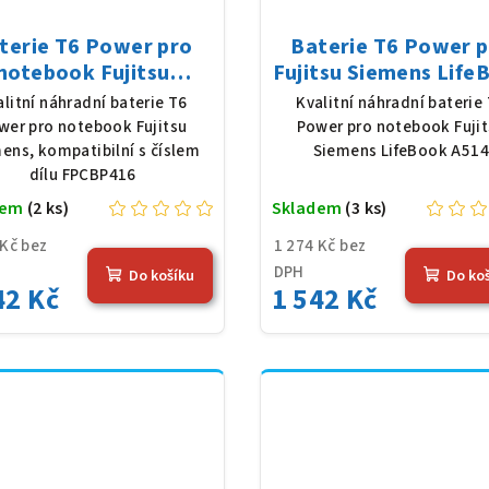
terie T6 Power pro
Baterie T6 Power 
notebook Fujitsu
Fujitsu Siemens Life
mens FPCBP416, Li-
A514, Li-Ion, 10,8 V,
alitní náhradní baterie T6
Kvalitní náhradní baterie
 10,8 V, 5200 mAh (56
mAh (56 Wh), čern
wer pro notebook Fujitsu
Power pro notebook Fuji
Wh), černá
ens, kompatibilní s číslem
Siemens LifeBook A51
dílu FPCBP416
dem
(2 ks)
Skladem
(3 ks)
 Kč bez
1 274 Kč bez
DPH
Do košíku
Do ko
42 Kč
1 542 Kč