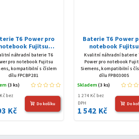
terie T6 Power pro
Baterie T6 Power 
notebook Fujitsu
notebook Fujitsu
mens FPCBP281, Li-
Siemens FPB0300S, 
alitní náhradní baterie T6
Kvalitní náhradní baterie
 10,8 V, 5200 mAh (56
Ion, 10,8 V, 5200 mAh
wer pro notebook Fujitsu
Power pro notebook Fuji
Wh), černá
Wh), černá
ens, kompatibilní s číslem
Siemens, kompatibilní s čí
dílu FPCBP281
dílu FPB0300S
dem
(3 ks)
Skladem
(3 ks)
 Kč bez
1 274 Kč bez
DPH
Do košíku
Do ko
93 Kč
1 542 Kč