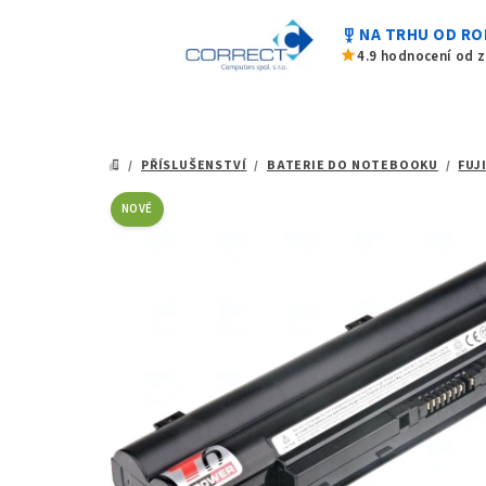
0,0
Přejít
z
military_tech
NA TRHU OD RO
na
5
star
4.9 hodnocení od 
hvězdiček.
obsah
/
PŘÍSLUŠENSTVÍ
/
BATERIE DO NOTEBOOKU
/
FUJ
DOMŮ
NOVÉ