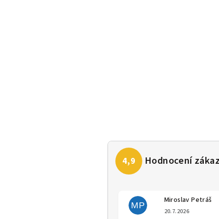
Miroslav Petráš
MP
Hodno
20.7.2026