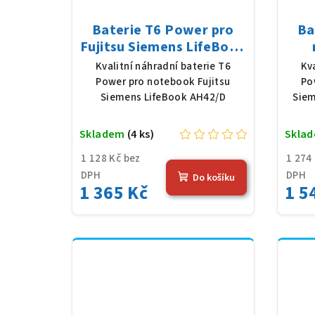
Baterie T6 Power pro
Ba
Fujitsu Siemens LifeBook
AH42/D, Li-Ion, 10,8 V,
Sie
Kvalitní náhradní baterie T6
Kv
5200 mAh (56 Wh), černá
Ion,
Power pro notebook Fujitsu
Po
Siemens LifeBook AH42/D
Siem
Skladem
(4 ks)
Skla
1 128 Kč bez
1 274
DPH
DPH
Do košíku
1 365 Kč
1 5