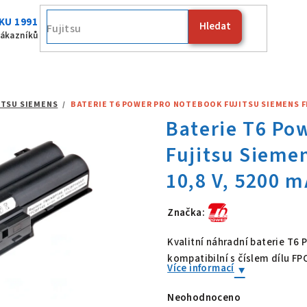
KU 1991
Hledat
Fujitsu
zákazníků
ITSU SIEMENS
/
BATERIE T6 POWER PRO NOTEBOOK FUJITSU SIEMENS FPCB
Značka:
Baterie T6 Po
Kvalitní náhradní baterie T6
kompatibilní s číslem dílu F
Více informací
Neohodnoceno
Průměrné