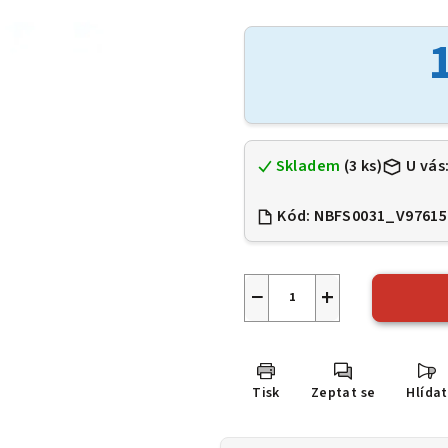
hodnocení
produktu
je
0,0
z
5
hvězdiček.
Skladem
(3 ks)
U vás
Kód:
NBFS0031_V97615
−
+
Tisk
Zeptat se
Hlídat