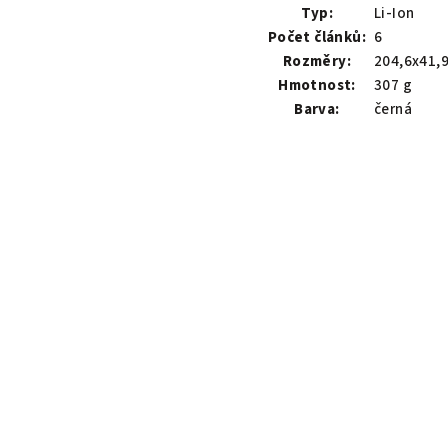
Typ:
Li-Ion
Počet článků:
6
Rozměry:
204,6x41,
Hmotnost:
307 g
Barva:
černá