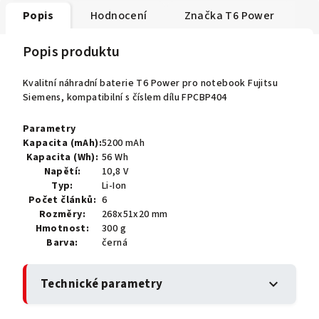
Popis
Hodnocení
Značka
T6 Power
Popis produktu
Kvalitní náhradní baterie T6 Power pro notebook Fujitsu
Siemens, kompatibilní s číslem dílu FPCBP404
Parametry
Kapacita (mAh):
5200 mAh
Kapacita (Wh):
56 Wh
Napětí:
10,8 V
Typ:
Li-Ion
Počet článků:
6
Rozměry:
268x51x20 mm
Hmotnost:
300 g
Barva:
černá
Technické parametry
expand_more