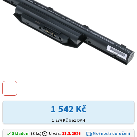
hvězdiček.
1 542 Kč
1 274 Kč bez DPH
Skladem
(3 ks)
U vás:
11.8.2026
Možnosti doručení