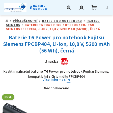
NA TRHU
military_tech
OD R. 1991
Nákupní
Hledat
Přihlášení
Přejít
/
PŘÍSLUŠENSTVÍ
/
BATERIE DO NOTEBOOKU
/
FUJITSU
na
DOMŮ
SIEMENS
/
BATERIE T6 POWER PRO NOTEBOOK FUJITSU
obsah
košík
SIEMENS FPCBP404, LI-ION, 10,8 V, 5200 MAH (56 WH), ČERNÁ
Baterie T6 Power pro notebook Fujitsu
Siemens FPCBP404, Li-Ion, 10,8 V, 5200 mAh
(56 Wh), černá
Značka:
Kvalitní náhradní baterie T6 Power pro notebook Fujitsu Siemens,
kompatibilní s číslem dílu FPCBP404
Více informací
Neohodnoceno
Průměrné
hodnocení
produktu
NOVÉ
je
0,0
z
5