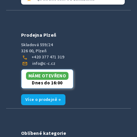
Prodejna Plzeň
Skladová 559/24
326 00, Plzeň
call
+420 377 471 319
mail
info@c-c.cz
MÁME OTEVŘENO
Dnes do 16:00
Více o prodejně →
Oblíbené kategorie