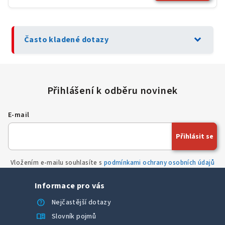
expand_more
Často kladené dotazy
E-mail
Přihlásit se
Vložením e-mailu souhlasíte s
podmínkami ochrany osobních údajů
Informace pro vás
help
Nejčastější dotazy
menu_book
Slovník pojmů