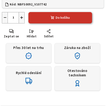
Kód:
NBFS0092_V107742
−
+
Do košíku
Zeptat se
Hlídat
Sdílet
Přes 30 let na trhu
Záruka na zboží
1991
Otestováno
Rychlé odeslání
technikem