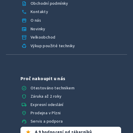
description
Obchodní podmínky
call
Kontakty
storefront
O nás
newspaper
Novinky
inventory_2
Velkoobchod
recycling
Výkup použité techniky
Proč nakoupit u nás
verified
Otestováno technikem
shield
Záruka až 2 roky
local_shipping
Expresní odeslání
location_on
Prodejna v Plzni
support_agent
Servis a podpora
star
4,9 hodnocení od zákazníků