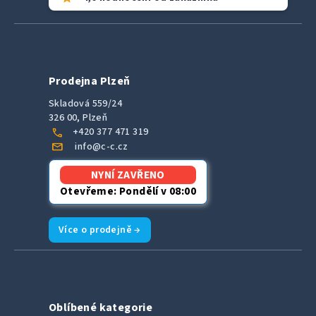
Prodejna Plzeň
Skladová 559/24
326 00, Plzeň
call
+420 377 471 319
mail
info@c-c.cz
NYNÍ ZAVŘENO
Otevřeme: Pondělí v 08:00
Více o prodejně →
Oblíbené kategorie