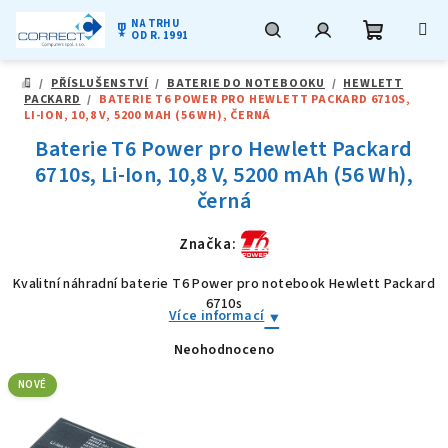
NA TRHU
military_tech
OD R. 1991
Nákupní
Hledat
Přihlášení
Přejít
/
PŘÍSLUŠENSTVÍ
/
BATERIE DO NOTEBOOKU
/
HEWLETT
na
DOMŮ
PACKARD
/
BATERIE T6 POWER PRO HEWLETT PACKARD 6710S,
obsah
košík
LI-ION, 10,8 V, 5200 MAH (56 WH), ČERNÁ
Baterie T6 Power pro Hewlett Packard
6710s, Li-Ion, 10,8 V, 5200 mAh (56 Wh),
černá
Značka:
Kvalitní náhradní baterie T6 Power pro notebook Hewlett Packard
6710s
Více informací
Neohodnoceno
Průměrné
hodnocení
produktu
NOVÉ
je
0,0
z
5