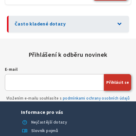
expand_more
Často kladené dotazy
E-mail
Přihlásit se
Vložením e-mailu souhlasíte s
podmínkami ochrany osobních údajů
Informace pro vás
help
Nejčastější dotazy
menu_book
Slovník pojmů