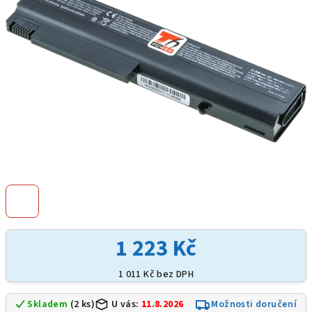
hvězdiček.
1 223 Kč
1 011 Kč bez DPH
Skladem
(2 ks)
U vás:
11.8.2026
Možnosti doručení