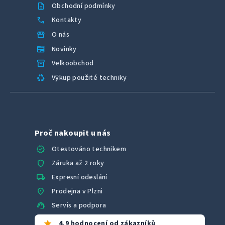
description
Obchodní podmínky
call
Kontakty
storefront
O nás
newspaper
Novinky
inventory_2
Velkoobchod
recycling
Výkup použité techniky
Proč nakoupit u nás
verified
Otestováno technikem
shield
Záruka až 2 roky
local_shipping
Expresní odeslání
location_on
Prodejna v Plzni
support_agent
Servis a podpora
star
4,9 hodnocení od zákazníků