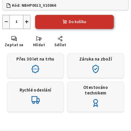
Kód:
NBHP0013_V10866
−
+
Do košíku
Zeptat se
Hlídat
Sdílet
Přes 30 let na trhu
Záruka na zboží
1991
Otestováno
Rychlé odeslání
technikem