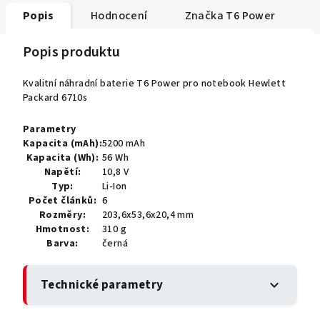
Popis
Hodnocení
Značka
T6 Power
Popis produktu
Kvalitní náhradní baterie T6 Power pro notebook Hewlett
Packard 6710s
Parametry
Kapacita (mAh):
5200 mAh
Kapacita (Wh):
56 Wh
Napětí:
10,8 V
Typ:
Li-Ion
Počet článků:
6
Rozměry:
203,6x53,6x20,4 mm
Hmotnost:
310 g
Barva:
černá
Technické parametry
expand_more