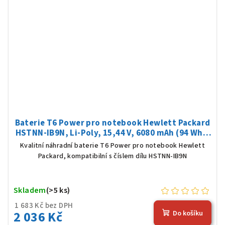
Baterie T6 Power pro notebook Hewlett Packard
HSTNN-IB9N, Li-Poly, 15,44 V, 6080 mAh (94 Wh),
černá
Kvalitní náhradní baterie T6 Power pro notebook Hewlett
Packard, kompatibilní s číslem dílu HSTNN-IB9N
Skladem
(>5 ks)
1 683 Kč bez DPH
2 036 Kč
Do košíku