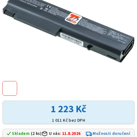
hvězdiček.
1 223 Kč
1 011 Kč bez DPH
Skladem
(2 ks)
U vás:
11.8.2026
Možnosti doručení