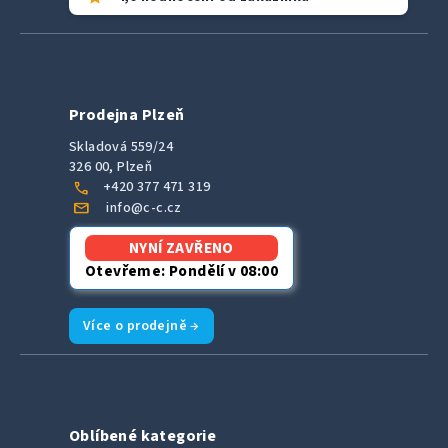
Prodejna Plzeň
Skladová 559/24
326 00, Plzeň
call
+420 377 471 319
mail
info@c-c.cz
NYNÍ ZAVŘENO
Otevřeme: Pondělí v 08:00
Více o prodejně →
Oblíbené kategorie