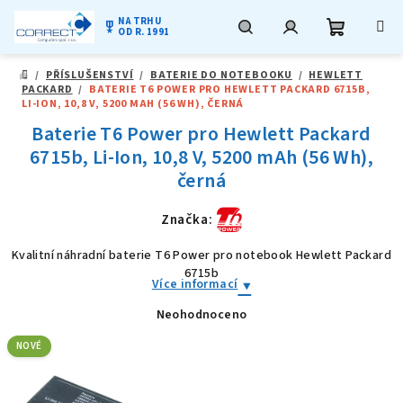
NA TRHU
military_tech
OD R. 1991
Nákupní
Hledat
Přihlášení
Přejít
/
PŘÍSLUŠENSTVÍ
/
BATERIE DO NOTEBOOKU
/
HEWLETT
na
DOMŮ
PACKARD
/
BATERIE T6 POWER PRO HEWLETT PACKARD 6715B,
obsah
košík
LI-ION, 10,8 V, 5200 MAH (56 WH), ČERNÁ
Baterie T6 Power pro Hewlett Packard
6715b, Li-Ion, 10,8 V, 5200 mAh (56 Wh),
černá
Značka:
Kvalitní náhradní baterie T6 Power pro notebook Hewlett Packard
6715b
Více informací
Neohodnoceno
Průměrné
hodnocení
produktu
NOVÉ
je
0,0
z
5