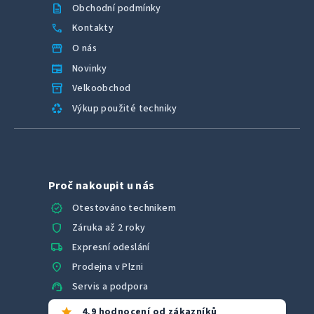
description
Obchodní podmínky
call
Kontakty
storefront
O nás
newspaper
Novinky
inventory_2
Velkoobchod
recycling
Výkup použité techniky
Proč nakoupit u nás
verified
Otestováno technikem
shield
Záruka až 2 roky
local_shipping
Expresní odeslání
location_on
Prodejna v Plzni
support_agent
Servis a podpora
star
4,9 hodnocení od zákazníků