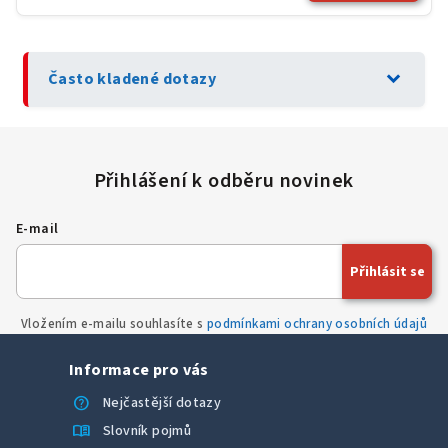
expand_more
Často kladené dotazy
E-mail
Přihlásit se
Vložením e-mailu souhlasíte s
podmínkami ochrany osobních údajů
Informace pro vás
help
Nejčastější dotazy
menu_book
Slovník pojmů