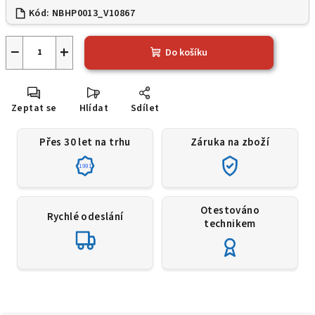
Kód:
NBHP0013_V10867
−
+
Do košíku
Zeptat se
Hlídat
Sdílet
Přes 30 let na trhu
Záruka na zboží
1991
Otestováno
Rychlé odeslání
technikem