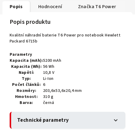
Popis
Hodnocení
Značka
T6 Power
Popis produktu
Kvalitní náhradní baterie T6 Power pro notebook Hewlett
Packard 6715b
Parametry
Kapacita (mAh):
5200 mAh
Kapacita (Wh):
56 Wh
Napětí:
10,8 V
Typ:
Li-Ion
Počet článků:
6
Rozměry:
203,6x53,6x20,4 mm
Hmotnost:
310 g
Barva:
černá
Technické parametry
expand_more