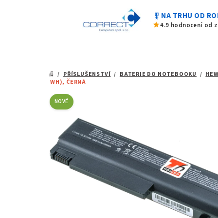
0,0
Přejít
z
military_tech
NA TRHU OD RO
na
5
star
4.9 hodnocení od 
hvězdiček.
obsah
/
PŘÍSLUŠENSTVÍ
/
BATERIE DO NOTEBOOKU
/
HEW
DOMŮ
WH), ČERNÁ
NOVÉ