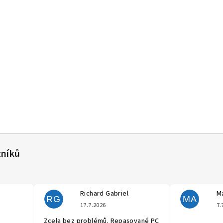
Richard Gabriel
Ma
RG
MA
cení obchodu je 5 z 5 hvězdiček.
Hodnocení obchodu je 5 z 5 hvěz
17.7.2026
7.
Zcela bez problémů. Repasované PC