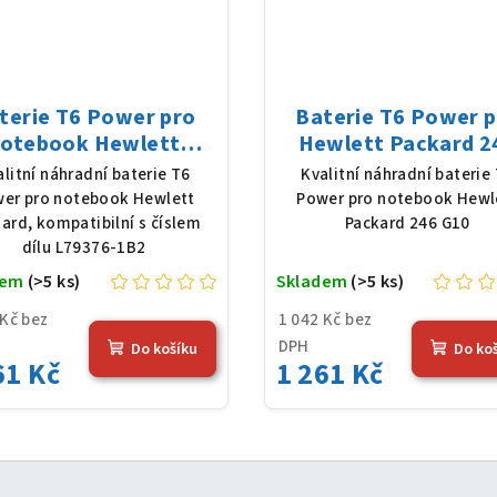
terie T6 Power pro
Baterie T6 Power 
otebook Hewlett
Hewlett Packard 2
kard L79376-1B2, Li-
G10, Li-Poly, 11,25 
alitní náhradní baterie T6
Kvalitní náhradní baterie
, 7,7 V, 7012 mAh (54
3648 mAh (41 Wh), č
er pro notebook Hewlett
Power pro notebook Hewl
Wh), černá
ard, kompatibilní s číslem
Packard 246 G10
dílu L79376-1B2
dem
(>5 ks)
Skladem
(>5 ks)
 Kč bez
1 042 Kč bez
DPH
Do košíku
Do ko
61 Kč
1 261 Kč