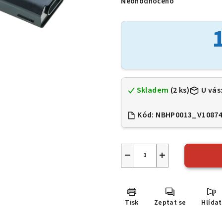
Neohodnoceno
Průměrné
hodnocení
produktu
je
0,0
z
5
hvězdiček.
Skladem
(2 ks)
U vás
Kód:
NBHP0013_V1087
−
+
Tisk
Zeptat se
Hlídat