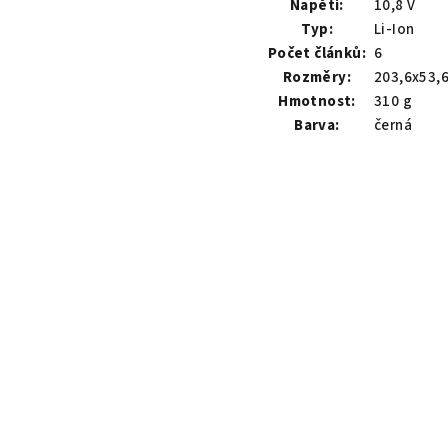
Napětí:
10,8 V
Typ:
Li-Ion
Počet článků:
6
Rozměry:
203,6x53,
Hmotnost:
310 g
Barva:
černá