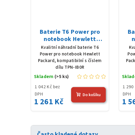
Baterie T6 Power pro
Ba
notebook Hewlett
n
Packard TPN-IB0R, Li-
Pac
Kvalitní náhradní baterie T6
Kv
Poly, 11,25 V, 3648 mAh
Poly
Power pro notebook Hewlett
Pow
(41 Wh), černá
Packard, kompatibilní s číslem
Pack
dílu TPN-IB0R
Skladem
(>5 ks)
Skla
1 042 Kč bez
1 290
DPH
DPH
Do košíku
1 261 Kč
1 5
Často kladené dotazy