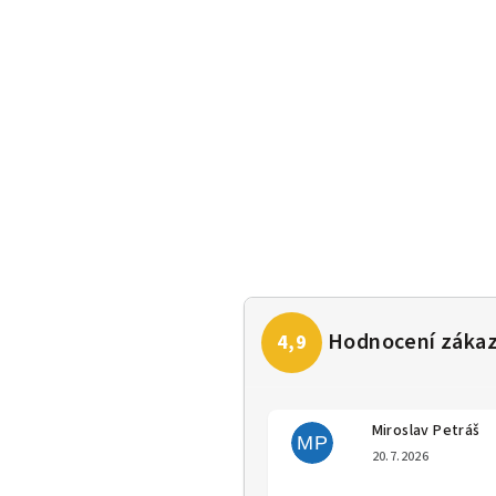
Miroslav Petráš
MP
Hodno
20.7.2026