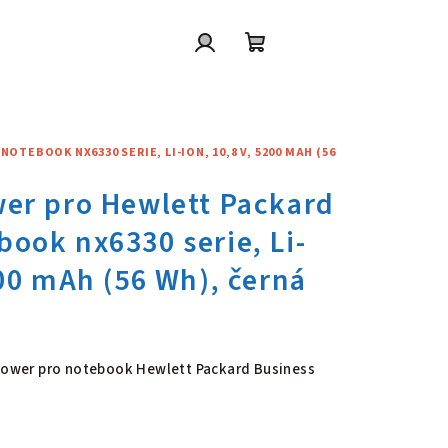
Přihlášení
Nákupní
košík
TEBOOK NX6330 SERIE, LI-ION, 10,8 V, 5200 MAH (56
wer pro Hewlett Packard Busin
 Power pro notebook Hewlett Packard Business