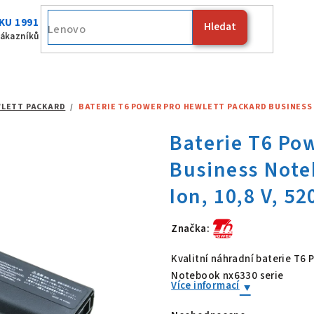
KU 1991
Hledat
Fujitsu
zákazníků
LETT PACKARD
/
BATERIE T6 POWER PRO HEWLETT PACKARD BUSINESS NO
Značka:
Baterie T6 Po
Kvalitní náhradní baterie T6
Notebook nx6330 serie
Více informací