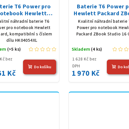
terie T6 Power pro
Baterie T6 Power 
otebook Hewlett
Hewlett Packard ZB
kard HK04054XL, Li-
Studio 16 G10, Li-Po
alitní náhradní baterie T6
Kvalitní náhradní baterie
, 7,7 V, 7012 mAh (54
11,58 V, 7420 mAh 
er pro notebook Hewlett
Power pro notebook Hewl
Wh), černá
Wh), černá
ard, kompatibilní s číslem
Packard ZBook Studio 16 
dílu HK04054XL
dem
(>5 ks)
Skladem
(4 ks)
 Kč bez
1 628 Kč bez
DPH
Do košíku
Do ko
61 Kč
1 970 Kč