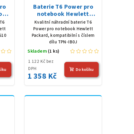
pro
Baterie T6 Power pro
ook
notebook Hewlett
ly,
Packard TPN-IB0J, Li-
 T6
Kvalitní náhradní baterie T6
(86
Poly, 11,4 V, 3790 mAh
ett
Power pro notebook Hewlett
(45 Wh), černá
G10
Packard, kompatibilní s číslem
dílu TPN-IB0J
Skladem
(1 ks)
1 122 Kč bez
DPH
šíku
Do košíku
1 358 Kč