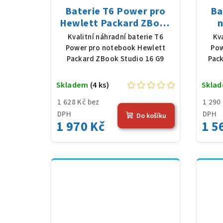
Baterie T6 Power pro
Ba
Hewlett Packard ZBook
n
Studio 16 G9, Li-Poly,
Pac
Kvalitní náhradní baterie T6
Kv
11,58 V, 7420 mAh (86
Poly
Power pro notebook Hewlett
Pow
Wh), černá
Packard ZBook Studio 16 G9
Pack
Skladem
(4 ks)
Skla
1 628 Kč bez
1 290
DPH
DPH
Do košíku
1 970 Kč
1 5