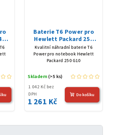
pro
Baterie T6 Power pro
46
Hewlett Packard 250
V,
G10, Li-Poly, 11,25 V,
 T6
Kvalitní náhradní baterie T6
erná
3648 mAh (41 Wh), černá
ett
Power pro notebook Hewlett
Packard 250 G10
Skladem
(>5 ks)
1 042 Kč bez
DPH
šíku
Do košíku
1 261 Kč