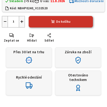
Skladem
(>5 ks)
U vás:
11.8.2026
Možnosti doručení
Kód:
NBHP0240_V133520
−
+
Do košíku
Zeptat se
Hlídat
Sdílet
Přes 30 let na trhu
Záruka na zboží
1991
Otestováno
Rychlé odeslání
technikem