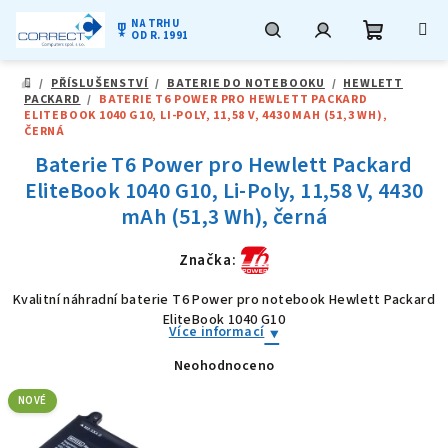
NA TRHU
military_tech
OD R. 1991
Nákupní
Hledat
Přihlášení
Přejít
/
PŘÍSLUŠENSTVÍ
/
BATERIE DO NOTEBOOKU
/
HEWLETT
na
DOMŮ
PACKARD
/
BATERIE T6 POWER PRO HEWLETT PACKARD
obsah
košík
ELITEBOOK 1040 G10, LI-POLY, 11,58 V, 4430 MAH (51,3 WH),
ČERNÁ
Baterie T6 Power pro Hewlett Packard
EliteBook 1040 G10, Li-Poly, 11,58 V, 4430
mAh (51,3 Wh), černá
Značka:
Kvalitní náhradní baterie T6 Power pro notebook Hewlett Packard
EliteBook 1040 G10
Více informací
Neohodnoceno
Průměrné
hodnocení
produktu
NOVÉ
je
0,0
z