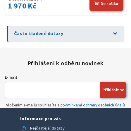
1 970 Kč
Do košíku
expand_more
Často kladené dotazy
E-mail
Přihlásit se
Vložením e-mailu souhlasíte s
podmínkami ochrany osobních údajů
Informace pro vás
help
Nejčastější dotazy