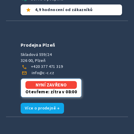
star
4,9 hodnocení od zákazníků
Prodejna Plzeň
Skladová 559/24
326 00, Plzeň
call
+420 377 471 319
mail
info@c-c.cz
NYNÍ ZAVŘENO
Otevřeme: zítra v 08:00
Více o prodejně →