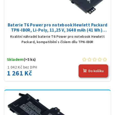
Baterie T6 Power pro notebook Hewlett Packard
TPN-IB0R, Li-Poly, 11,25 V, 3648 mAh (41 Wh),
černá
Kvalitní náhradní baterie T6 Power pro notebook Hewlett
Packard, kompatibilní s číslem dílu TPN-IB0R
Skladem
(>5 ks)
1 042 Kč bez DPH
1 261 Kč
Do košíku