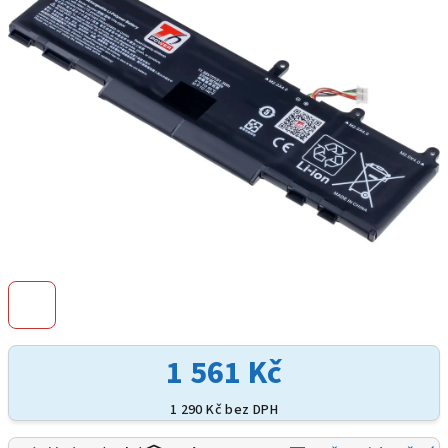
5
hvězdiček.
1 561 Kč
1 290 Kč bez DPH