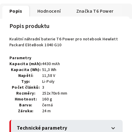
Popis
Hodnocení
Značka
T6 Power
Popis produktu
Kvalitní náhradní baterie T6 Power pro notebook Hewlett
Packard EliteBook 1040 G10
Parametry
Kapacita (mAh):
4430 mAh
Kapacita (Wh):
51,3 Wh
Napětí:
11,58 V
Typ:
Li-Poly
Počet článků:
3
Rozměry:
252x70x6 mm
Hmotnost:
160 g
Barva:
černá
Záruka:
24 m
Technické parametry
expand_more