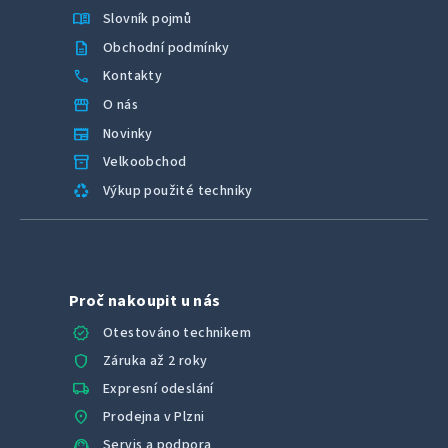
menu_book
Slovník pojmů
description
Obchodní podmínky
call
Kontakty
storefront
O nás
newspaper
Novinky
inventory_2
Velkoobchod
recycling
Výkup použité techniky
Proč nakoupit u nás
verified
Otestováno technikem
shield
Záruka až 2 roky
local_shipping
Expresní odeslání
location_on
Prodejna v Plzni
support_agent
Servis a podpora