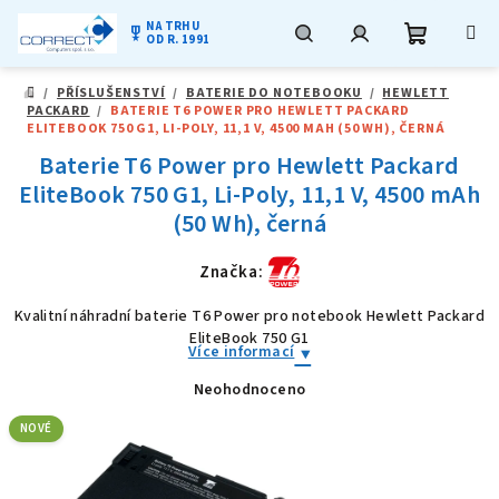
NA TRHU
military_tech
OD R. 1991
Nákupní
Hledat
Přihlášení
Přejít
/
PŘÍSLUŠENSTVÍ
/
BATERIE DO NOTEBOOKU
/
HEWLETT
na
DOMŮ
PACKARD
/
BATERIE T6 POWER PRO HEWLETT PACKARD
obsah
košík
ELITEBOOK 750 G1, LI-POLY, 11,1 V, 4500 MAH (50 WH), ČERNÁ
Baterie T6 Power pro Hewlett Packard
EliteBook 750 G1, Li-Poly, 11,1 V, 4500 mAh
(50 Wh), černá
Značka:
Kvalitní náhradní baterie T6 Power pro notebook Hewlett Packard
EliteBook 750 G1
Více informací
Neohodnoceno
Průměrné
hodnocení
produktu
NOVÉ
je
0,0
z
5