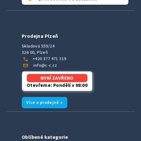
Prodejna Plzeň
Skladová 559/24
326 00, Plzeň
call
+420 377 471 319
mail
info@c-c.cz
NYNÍ ZAVŘENO
Otevřeme: Pondělí v 08:00
Více o prodejně →
Oblíbené kategorie