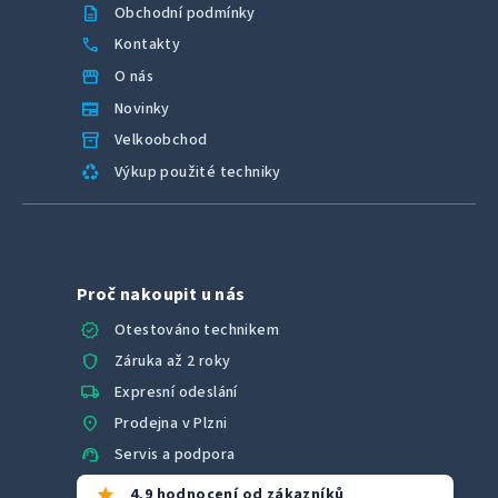
description
Obchodní podmínky
call
Kontakty
storefront
O nás
newspaper
Novinky
inventory_2
Velkoobchod
recycling
Výkup použité techniky
Proč nakoupit u nás
verified
Otestováno technikem
shield
Záruka až 2 roky
local_shipping
Expresní odeslání
location_on
Prodejna v Plzni
support_agent
Servis a podpora
star
4,9 hodnocení od zákazníků