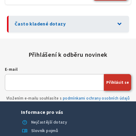
expand_more
Často kladené dotazy
E-mail
Přihlásit se
Vložením e-mailu souhlasíte s
podmínkami ochrany osobních údajů
Informace pro vás
help
Nejčastější dotazy
menu_book
Slovník pojmů