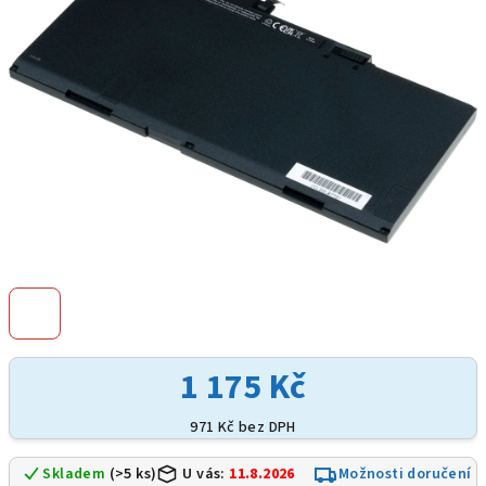
hvězdiček.
1 175 Kč
971 Kč bez DPH
Skladem
(>5 ks)
U vás:
11.8.2026
Možnosti doručení