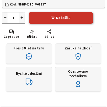
Kód:
NBHP0110_V67937
−
+
Do košíku
Zeptat se
Hlídat
Sdílet
Přes 30 let na trhu
Záruka na zboží
1991
Otestováno
Rychlé odeslání
technikem