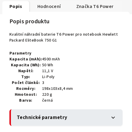
Popis
Hodnocení
Značka
T6 Power
Popis produktu
Kvalitní náhradní baterie T6 Power pro notebook Hewlett
Packard EliteBook 750 G1
Parametry
Kapacita (mAh):
4500 mAh
Kapacita (Wh):
50 Wh
Napětí:
11,1 V
Typ:
Li-Poly
Počet článků:
3
Rozměry:
198x103x8,4 mm
Hmotnost:
220 g
Barva:
černá
Technické parametry
expand_more