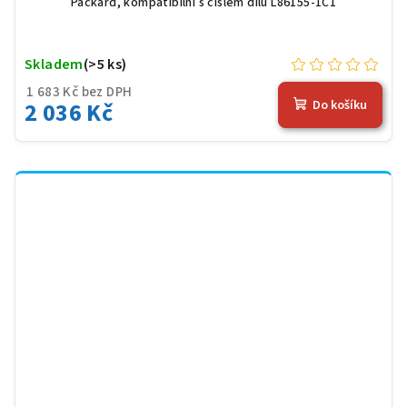
Packard, kompatibilní s číslem dílu L86155-1C1
Skladem
(>5 ks)
1 683 Kč bez DPH
2 036 Kč
Do košíku