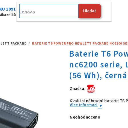
KU 1991
Hledat
Fujitsu
zákazníků
LETT PACKARD
/
BATERIE T6 POWER PRO HEWLETT PACKARD NC6200 SERIE
Značka:
Baterie T6 Po
Kvalitní náhradní baterie T6
Více informací
Neohodnoceno
Průměrné
hodnocení
produktu