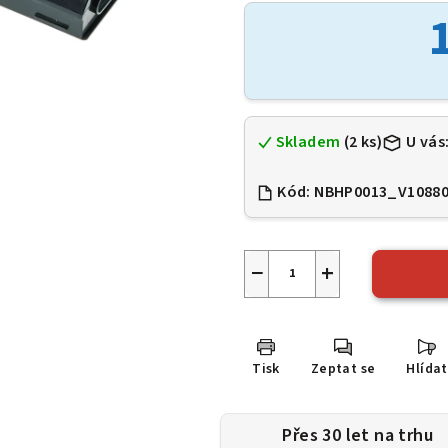
je
0,0
z
5
hvězdiček.
Skladem
(2 ks)
U vás
Kód:
NBHP0013_V1088
−
+
Tisk
Zeptat se
Hlídat
Přes 30 let na trhu