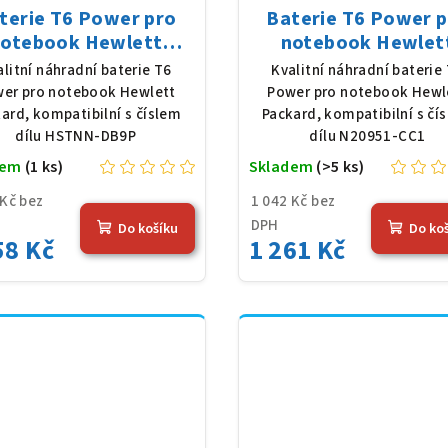
terie T6 Power pro
Baterie T6 Power 
otebook Hewlett
notebook Hewlet
ckard HSTNN-DB9P,
Packard N20951-CC1,
alitní náhradní baterie T6
Kvalitní náhradní baterie
oly, 11,4 V, 3790 mAh
Poly, 11,25 V, 3648
er pro notebook Hewlett
Power pro notebook Hewl
(45 Wh), černá
(41 Wh), černá
ard, kompatibilní s číslem
Packard, kompatibilní s čí
dílu HSTNN-DB9P
dílu N20951-CC1
dem
(1 ks)
Skladem
(>5 ks)
 Kč bez
1 042 Kč bez
DPH
Do košíku
Do ko
58 Kč
1 261 Kč