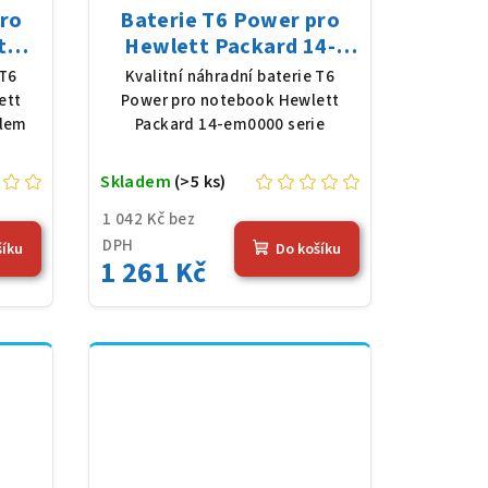
pro
Baterie T6 Power pro
t
Hewlett Packard 14-
 Li-
em0000 serie, Li-Poly,
 T6
Kvalitní náhradní baterie T6
 mAh
11,25 V, 3648 mAh (41
ett
Power pro notebook Hewlett
Wh), černá
slem
Packard 14-em0000 serie
Skladem
(>5 ks)
1 042 Kč bez
DPH
šíku
Do košíku
1 261 Kč