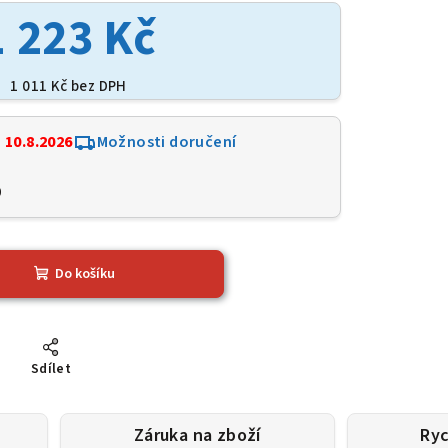
1 223 Kč
1 011 Kč bez DPH
:
10.8.2026
Možnosti doručení
0
Do košíku
Sdílet
Záruka na zboží
Ryc