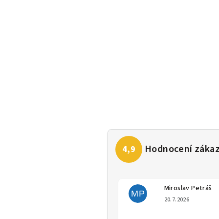
Miroslav Petráš
MP
Hodno
20.7.2026