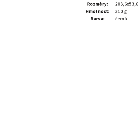
Rozměry:
203,6x53,
Hmotnost:
310 g
Barva:
černá