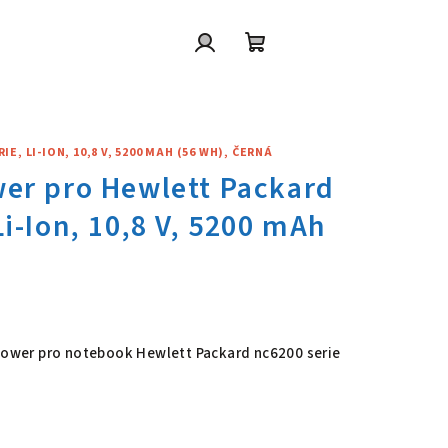
Přihlášení
Nákupní
košík
, LI-ION, 10,8 V, 5200 MAH (56 WH), ČERNÁ
wer pro Hewlett Packard nc6200
 Power pro notebook Hewlett Packard nc6200 serie