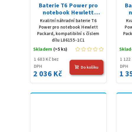
Baterie T6 Power pro
Ba
notebook Hewlett
n
Packard L86155-1C1, Li-
Pa
Kvalitní náhradní baterie T6
Kv
Poly, 15,44 V, 6080 mAh
Li-P
Power pro notebook Hewlett
Pow
(94 Wh), černá
Packard, kompatibilní s číslem
Pack
dílu L86155-1C1
Skladem
(>5 ks)
Skla
1 683 Kč bez
1 122
DPH
DPH
Do košíku
2 036 Kč
1 3