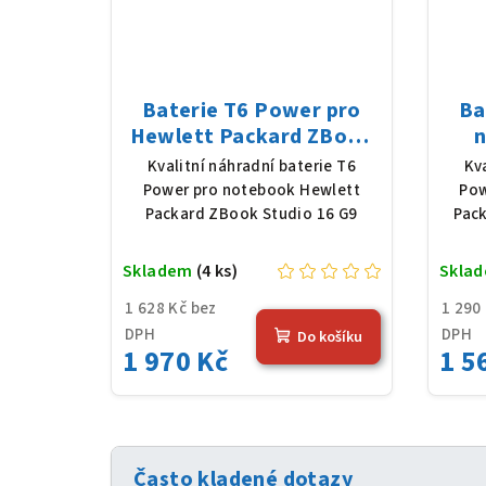
Baterie T6 Power pro
Ba
Hewlett Packard ZBook
n
Studio 16 G9, Li-Poly,
Pac
Kvalitní náhradní baterie T6
Kv
11,58 V, 7420 mAh (86
Poly
Power pro notebook Hewlett
Pow
Wh), černá
Packard ZBook Studio 16 G9
Pack
Skladem
(4 ks)
Skla
1 628 Kč bez
1 290
DPH
DPH
Do košíku
1 970 Kč
1 5
Často kladené dotazy