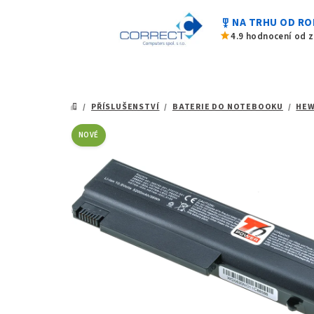
z
Přejít
5
military_tech
NA TRHU OD RO
na
hvězdiček.
star
4.9 hodnocení od 
obsah
/
PŘÍSLUŠENSTVÍ
/
BATERIE DO NOTEBOOKU
/
HEW
DOMŮ
NOVÉ