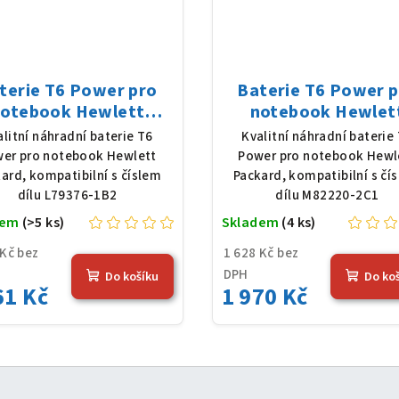
terie T6 Power pro
Baterie T6 Power 
otebook Hewlett
notebook Hewlet
kard L79376-1B2, Li-
Packard M82220-2C1,
alitní náhradní baterie T6
Kvalitní náhradní baterie
, 7,7 V, 7012 mAh (54
Poly, 11,58 V, 7420
er pro notebook Hewlett
Power pro notebook Hewl
Wh), černá
(86 Wh), černá
ard, kompatibilní s číslem
Packard, kompatibilní s čí
dílu L79376-1B2
dílu M82220-2C1
dem
(>5 ks)
Skladem
(4 ks)
 Kč bez
1 628 Kč bez
DPH
Do košíku
Do ko
61 Kč
1 970 Kč