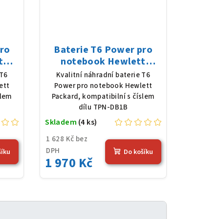
pro
Baterie T6 Power pro
t
notebook Hewlett
 Li-
Packard TPN-DB1B, Li-
 T6
Kvalitní náhradní baterie T6
 mAh
Poly, 11,58 V, 7420 mAh
ett
Power pro notebook Hewlett
(86 Wh), černá
slem
Packard, kompatibilní s číslem
dílu TPN-DB1B
Skladem
(4 ks)
1 628 Kč bez
DPH
šíku
Do košíku
1 970 Kč