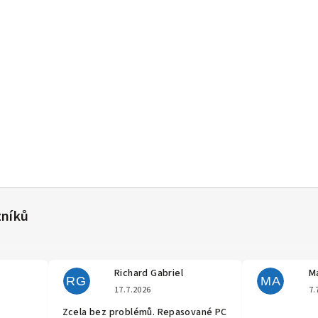
Richard Gabriel
Ma
RG
MA
cení obchodu je 5 z 5 hvězdiček.
Hodnocení obchodu je 5 z 5 hvěz
17.7.2026
7.
Zcela bez problémů. Repasované PC