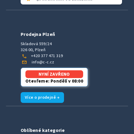
Prodejna Plzeň
Skladová 559/24
326 00, Plzeň
call
+420 377 471 319
mail
info@c-c.cz
NYNÍ ZAVŘENO
Otevřeme: Pondělí v 08:00
Více o prodejně →
Oblíbené kategorie