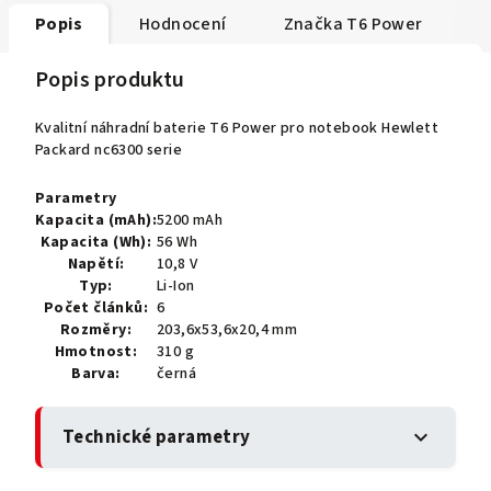
Popis
Hodnocení
Značka
T6 Power
Popis produktu
Kvalitní náhradní baterie T6 Power pro notebook Hewlett
Packard nc6300 serie
Parametry
Kapacita (mAh):
5200 mAh
Kapacita (Wh):
56 Wh
Napětí:
10,8 V
Typ:
Li-Ion
Počet článků:
6
Rozměry:
203,6x53,6x20,4 mm
Hmotnost:
310 g
Barva:
černá
Technické parametry
expand_more