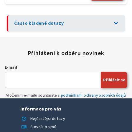
expand_more
Často kladené dotazy
E-mail
Přihlásit se
Vložením e-mailu souhlasíte s
podmínkami ochrany osobních údajů
Informace pro vás
help
Nejčastější dotazy
menu_book
Slovník pojmů