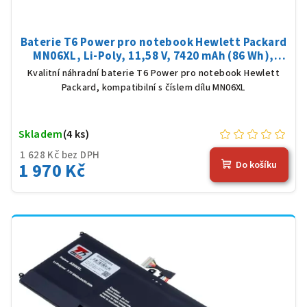
Baterie T6 Power pro notebook Hewlett Packard
MN06XL, Li-Poly, 11,58 V, 7420 mAh (86 Wh),
černá
Kvalitní náhradní baterie T6 Power pro notebook Hewlett
Packard, kompatibilní s číslem dílu MN06XL
Skladem
(4 ks)
1 628 Kč bez DPH
1 970 Kč
Do košíku