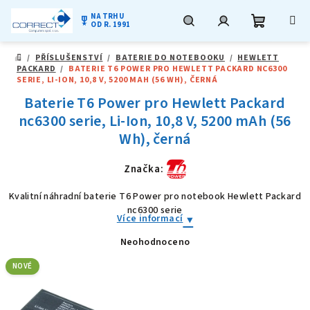
NA TRHU
military_tech
OD R. 1991
Nákupní
Hledat
Přihlášení
Přejít
/
PŘÍSLUŠENSTVÍ
/
BATERIE DO NOTEBOOKU
/
HEWLETT
na
DOMŮ
PACKARD
/
BATERIE T6 POWER PRO HEWLETT PACKARD NC6300
obsah
košík
SERIE, LI-ION, 10,8 V, 5200 MAH (56 WH), ČERNÁ
Baterie T6 Power pro Hewlett Packard
nc6300 serie, Li-Ion, 10,8 V, 5200 mAh (56
Wh), černá
Značka:
Kvalitní náhradní baterie T6 Power pro notebook Hewlett Packard
nc6300 serie
Více informací
Neohodnoceno
Průměrné
hodnocení
produktu
NOVÉ
je
0,0
z
5