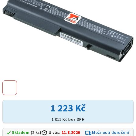
hvězdiček.
1 223 Kč
1 011 Kč bez DPH
Skladem
(2 ks)
U vás:
11.8.2026
Možnosti doručení