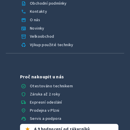
description
Obchodní podmínky
call
Kontakty
storefront
O nás
newspaper
Novinky
inventory_2
Velkoobchod
recycling
Výkup použité techniky
Proč nakoupit u nás
verified
Otestováno technikem
shield
Záruka až 2 roky
local_shipping
Expresní odeslání
location_on
Prodejna v Plzni
support_agent
Servis a podpora
star
4,9 hodnocení od zákazníků