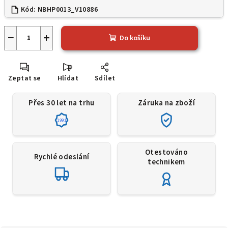
Kód:
NBHP0013_V10886
−
+
Do košíku
Zeptat se
Hlídat
Sdílet
Přes 30 let na trhu
Záruka na zboží
1991
Otestováno
Rychlé odeslání
technikem